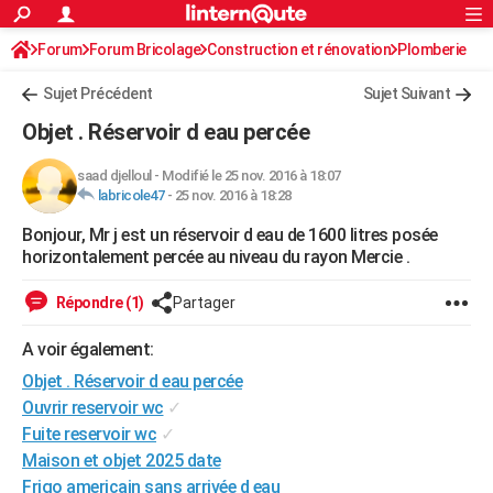
ACTUALITÉS
Forum
Forum Bricolage
Connexion
Construction et rénovation
S'inscrire
Plomberie
Rechercher
Société
Education
Villes
Politique
Faits Divers
Monde
+
SPORT
Sujet Précédent
Sujet Suivant
Football
Cyclisme
Forum
Coupe du monde 2026
Tennis
Rugby
CULTURE
Objet . Réservoir d eau percée
TNT
Cinéma
Musique
Programme TV
Streaming
Sorties cinéma
+
FINANCE
saad djelloul
-
Modifié le 25 nov. 2016 à 18:07
labricole47
-
25 nov. 2016 à 18:28
Impôts
Immobilier
Banque
Crédit
Retraite
Epargne
Risques naturels par ville
Assurance
AUTO
Bonjour, Mr j est un réservoir d eau de 1600 litres posée
Réserver un essai
Berlines
Forum auto
Essais
Citadines
SUV
+
HIGH-TECH
horizontalement percée au niveau du rayon Mercie .
Meilleur smartphone
Ordinateurs
Guide high-tech
Mobiles
Internet
Jeux vidéo
+
BRICOLAGE
Répondre (1)
Partager
Aménagement intérieur
Cuisine
Jardinage
+
Forum
Extérieur
Salle de bains
Rangement
WEEK-END
A voir également:
Escapades
Expositions
Week-end nature
Guides de France
Patrimoine
Musées
+
Objet . Réservoir d eau percée
LIFESTYLE
Ouvrir reservoir wc
✓
Bien-être
Mode
+
Art de vivre
Loisirs
Modes de vie
SANTE
Fuite reservoir wc
✓
Maison et objet 2025 date
Guide de la santé
Médicaments
+
Alimentation
Maladies
Sommeil
VOYAGE
Frigo americain sans arrivée d eau