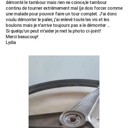
démonté le tambour mais rien ne coince,le tambour
City break
Voyage de noces
Climat
Destinations
Voyage nature
Forum
+
PHOTO
continu de tourner extrêmement mal (je dois forcer comme
une malade pour pouvoir faire un tour complet. J'ai donc
GUIDES D'ACHAT
voulu démonter le palier, j'ai enlevé toute les vis et les
boulons mais je n'arrive toujours pas a le démonter ...
BONS PLANS
Si quelqu'un peut m'aider je met la photo ci-joint!
Merci beaucoup!
CARTE DE VOEUX
Lydia
Carte Bonne année
Carte Pâques
Carte de Noël
Carte Saint-Valentin
Carte d'anniversaire
DICTIONNAIRE
Biographies
Expressions
Dictionnaire
Citations
Proverbes
PROGRAMME TV
COPAINS D'AVANT
Se connecter
Collèges
Universités
Service militaire
S'inscrire
Lycées
Primaires
Entreprises
Avis de recherche
AVIS DE DÉCÈS
FORUM
Lifestyle
Sport
Television
Cinema
Bricolage
Culture
Auto
Voyage