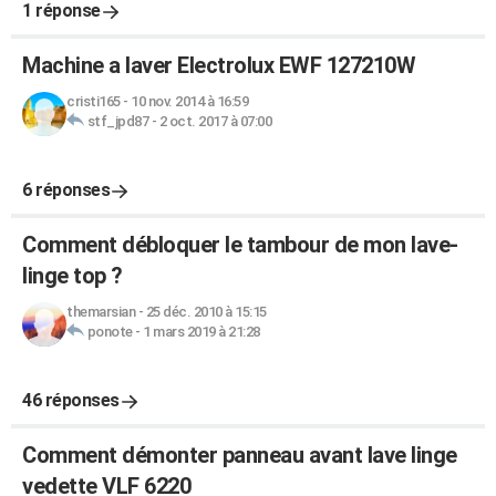
1 réponse
Machine a laver Electrolux EWF 127210W
cristi165
-
10 nov. 2014 à 16:59
stf_jpd87
-
2 oct. 2017 à 07:00
6 réponses
Comment débloquer le tambour de mon lave-
linge top ?
themarsian
-
25 déc. 2010 à 15:15
ponote
-
1 mars 2019 à 21:28
46 réponses
Comment démonter panneau avant lave linge
vedette VLF 6220