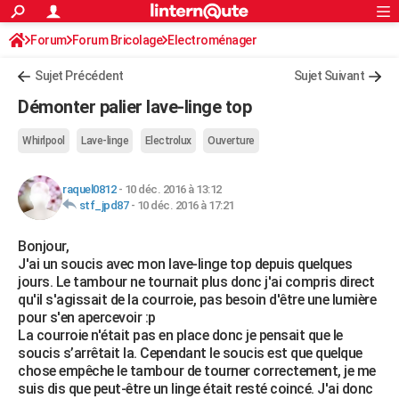
ACTUALITÉS
Forum
Forum Bricolage
Connexion
Electroménager
S'inscrire
Rechercher
Société
Education
Villes
Politique
Faits Divers
Monde
+
SPORT
Sujet Précédent
Sujet Suivant
Football
Cyclisme
Forum
Coupe du monde 2026
Tennis
Rugby
CULTURE
Démonter palier lave-linge top
TNT
Cinéma
Musique
Programme TV
Streaming
Sorties cinéma
+
FINANCE
Whirlpool
Lave-linge
Electrolux
Ouverture
Impôts
Immobilier
Banque
Crédit
Retraite
Epargne
Risques naturels par ville
Assurance
AUTO
raquel0812
-
10 déc. 2016 à 13:12
Réserver un essai
Berlines
Forum auto
Essais
Citadines
SUV
+
HIGH-TECH
stf_jpd87
-
10 déc. 2016 à 17:21
Meilleur smartphone
Ordinateurs
Guide high-tech
Mobiles
Internet
Jeux vidéo
+
BRICOLAGE
Bonjour,
J'ai un soucis avec mon lave-linge top depuis quelques
Aménagement intérieur
Cuisine
Jardinage
+
Forum
Extérieur
Salle de bains
Rangement
WEEK-END
jours. Le tambour ne tournait plus donc j'ai compris direct
qu'il s'agissait de la courroie, pas besoin d'être une lumière
Escapades
Expositions
Week-end nature
Guides de France
Patrimoine
Musées
+
LIFESTYLE
pour s'en apercevoir :p
La courroie n'était pas en place donc je pensait que le
Bien-être
Mode
+
Art de vivre
Loisirs
Modes de vie
SANTE
soucis s’arrêtait la. Cependant le soucis est que quelque
chose empêche le tambour de tourner correctement, je me
Guide de la santé
Médicaments
+
Alimentation
Maladies
Sommeil
VOYAGE
suis dis que peut-être un linge était resté coincé. J'ai donc