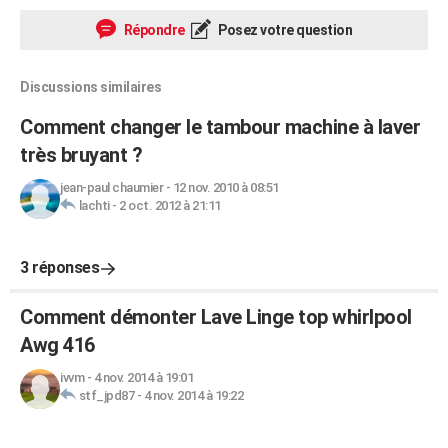
Répondre
Posez votre question
Discussions similaires
Comment changer le tambour machine à laver
très bruyant ?
jean-paul chaumier
-
12 nov. 2010 à 08:51
lachti
-
2 oct. 2012 à 21:11
3 réponses
Comment démonter Lave Linge top whirlpool
Awg 416
ivvm
-
4 nov. 2014 à 19:01
stf_jpd87
-
4 nov. 2014 à 19:22