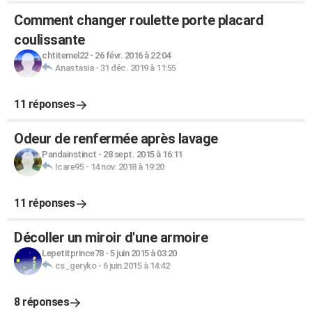
Comment changer roulette porte placard
coulissante
chtitemel22
-
26 févr. 2016 à 22:04
Anastasia
-
31 déc. 2019 à 11:55
11 réponses
Odeur de renfermée après lavage
Pandainstinct
-
28 sept. 2015 à 16:11
Icare95
-
14 nov. 2018 à 19:20
11 réponses
Décoller un miroir d'une armoire
Lepetitprince78
-
5 juin 2015 à 03:20
cs_geryko
-
6 juin 2015 à 14:42
8 réponses