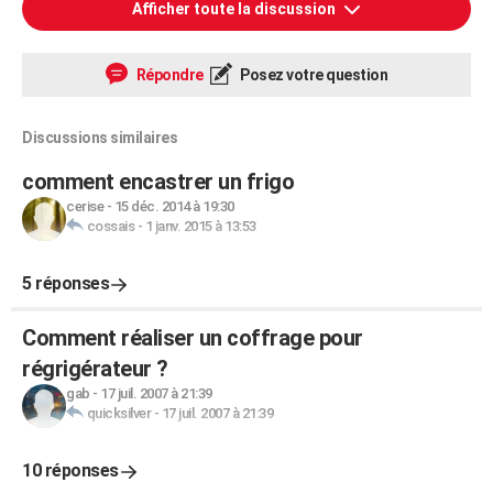
Afficher toute la discussion
Répondre
Posez votre question
Discussions similaires
comment encastrer un frigo
cerise
-
15 déc. 2014 à 19:30
cossais
-
1 janv. 2015 à 13:53
5 réponses
Comment réaliser un coffrage pour
régrigérateur ?
gab
-
17 juil. 2007 à 21:39
quicksilver
-
17 juil. 2007 à 21:39
10 réponses