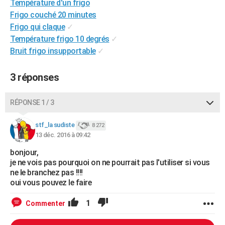
Température d'un frigo
City break
Voyage de noces
Climat
Destinations
Voyage nature
Forum
+
PHOTO
Frigo couché 20 minutes
Frigo qui claque
✓
GUIDES D'ACHAT
Température frigo 10 degrés
✓
Bruit frigo insupportable
✓
BONS PLANS
CARTE DE VOEUX
3 réponses
Carte Bonne année
Carte Pâques
Carte de Noël
Carte Saint-Valentin
Carte d'anniversaire
DICTIONNAIRE
RÉPONSE 1 / 3
Biographies
Expressions
Dictionnaire
Citations
Proverbes
PROGRAMME TV
stf_la sudiste
8 272
COPAINS D'AVANT
13 déc. 2016 à 09:42
bonjour,
Se connecter
Collèges
Universités
Service militaire
S'inscrire
Lycées
Primaires
Entreprises
Avis de recherche
AVIS DE DÉCÈS
je ne vois pas pourquoi on ne pourrait pas l'utiliser si vous
ne le branchez pas !!!!
FORUM
oui vous pouvez le faire
Lifestyle
Sport
Television
Cinema
Bricolage
Culture
Auto
Voyage
1
Commenter