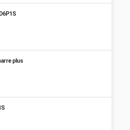
 SD6P1S
arre plus
1S