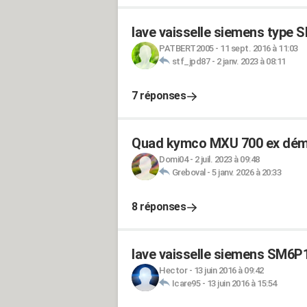
lave vaisselle siemens type
PATBERT2005
-
11 sept. 2016 à 11:03
stf_jpd87
-
2 janv. 2023 à 08:11
7 réponses
Quad kymco MXU 700 ex dém
Domi04
-
2 juil. 2023 à 09:48
Greboval
-
5 janv. 2026 à 20:33
8 réponses
lave vaisselle siemens SM6P
Hector
-
13 juin 2016 à 09:42
Icare95
-
13 juin 2016 à 15:54