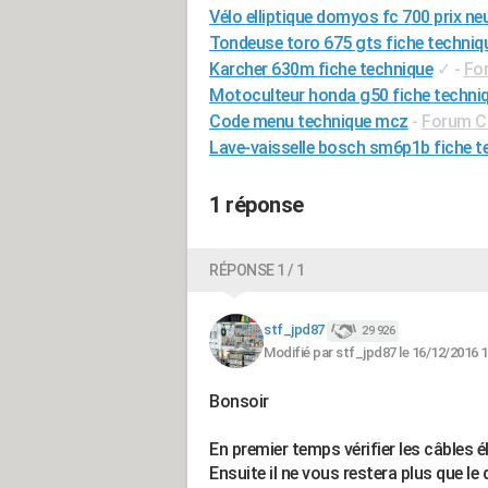
Vélo elliptique domyos fc 700 prix ne
Tondeuse toro 675 gts fiche techniq
Karcher 630m fiche technique
✓
-
Fo
Motoculteur honda g50 fiche techni
Code menu technique mcz
-
Forum Ch
Lave-vaisselle bosch sm6p1b fiche t
1 réponse
RÉPONSE 1 / 1
stf_jpd87
29 926
Modifié par stf_jpd87 le 16/12/2016 1
Bonsoir
En premier temps vérifier les câbles é
Ensuite il ne vous restera plus que l