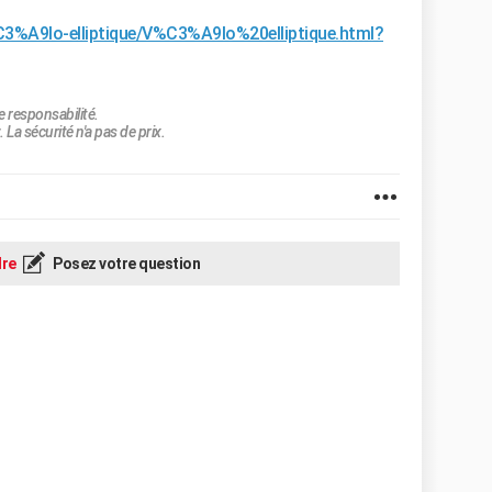
%C3%A9lo-elliptique/V%C3%A9lo%20elliptique.html?
e responsabilité.
 La sécurité n'a pas de prix.
re
Posez votre question