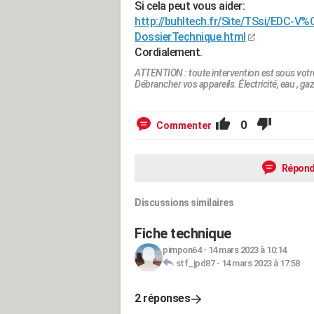
Si cela peut vous aider:
http://buhltech.fr/Site/TSsi/EDC-V
DossierTechnique.html
Cordialement.
ATTENTION : toute intervention est sous votr
Débrancher vos appareils. Électricité, eau , gaz.
0
Commenter
Répond
Discussions similaires
Fiche technique
pimpon64
-
14 mars 2023 à 10:14
stf_jpd87
-
14 mars 2023 à 17:58
2 réponses