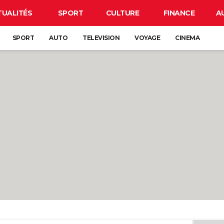
TUALITÉS
SPORT
CULTURE
FINANCE
A
SPORT
AUTO
TELEVISION
VOYAGE
CINEMA