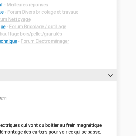
uf
- Meilleures réponses
ue
-
Forum Divers bricolage et travaux
rum Nettoyage
que
-
Forum Bricolage / outillage
auffage bois/pellet/granulés
echnique
-
Forum Electroménager
8:11
lectriques qui vont du boitier au frein magnétique.
e démontage des carters pour voir ce qui se passe.