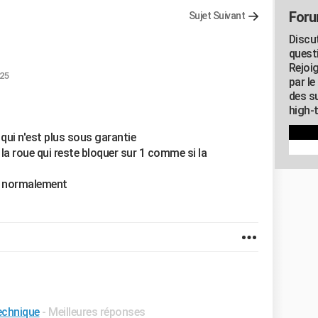
Foru
Sujet Suivant
Discu
quest
Rejoi
:25
par l
des su
high-
 qui n'est plus sous garantie
 la roue qui reste bloquer sur 1 comme si la
e normalement
technique
- Meilleures réponses