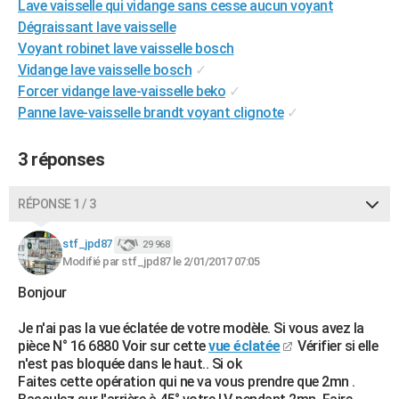
Lave vaisselle qui vidange sans cesse aucun voyant
City break
Voyage de noces
Climat
Destinations
Voyage nature
Forum
+
PHOTO
Dégraissant lave vaisselle
Voyant robinet lave vaisselle bosch
GUIDES D'ACHAT
Vidange lave vaisselle bosch
✓
Forcer vidange lave-vaisselle beko
✓
BONS PLANS
Panne lave-vaisselle brandt voyant clignote
✓
CARTE DE VOEUX
3 réponses
Carte Bonne année
Carte Pâques
Carte de Noël
Carte Saint-Valentin
Carte d'anniversaire
DICTIONNAIRE
Biographies
Expressions
Dictionnaire
Citations
Proverbes
PROGRAMME TV
RÉPONSE 1 / 3
COPAINS D'AVANT
stf_jpd87
29 968
Modifié par stf_jpd87 le 2/01/2017 07:05
Se connecter
Collèges
Universités
Service militaire
S'inscrire
Lycées
Primaires
Entreprises
Avis de recherche
AVIS DE DÉCÈS
Bonjour
FORUM
Je n'ai pas la vue éclatée de votre modèle. Si vous avez la
Lifestyle
Sport
Television
Cinema
Bricolage
Culture
Auto
Voyage
pièce N° 16 6880 Voir sur cette
vue éclatée
Vérifier si elle
n'est pas bloquée dans le haut.. Si ok
Faites cette opération qui ne va vous prendre que 2mn .