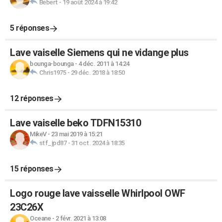
Bebert
-
19 août 2024 à 19:42
5 réponses
Lave vaiselle Siemens qui ne vidange plus
bounga-bounga
-
4 déc. 2011 à 14:24
Chris1975
-
29 déc. 2018 à 18:50
12 réponses
Lave vaiselle beko TDFN15310
MikeV
-
23 mai 2019 à 15:21
stf_jpd87
-
31 oct. 2024 à 18:35
15 réponses
Logo rouge lave vaisselle Whirlpool OWF
23C26X
Oceane
-
2 févr. 2021 à 13:08