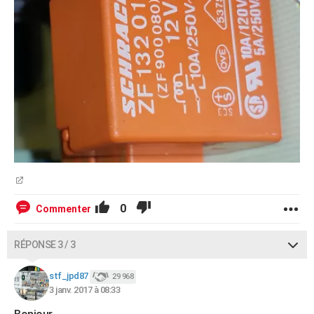
0
Commenter
RÉPONSE 3 / 3
stf_jpd87
29 968
3 janv. 2017 à 08:33