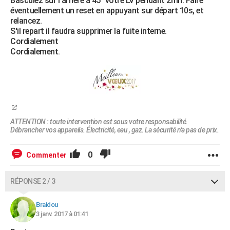
Basculez sur l'arrière à 45° votre LV pendant 2mn. Faire
éventuellement un reset en appuyant sur départ 10s, et
relancez.
S'il repart il faudra supprimer la fuite interne.
Cordialement
Cordialement.
ATTENTION : toute intervention est sous votre responsabilité.
Débrancher vos appareils. Électricité, eau , gaz. La sécurité n'a pas de prix.
0
Commenter
RÉPONSE 2 / 3
Braidou
3 janv. 2017 à 01:41