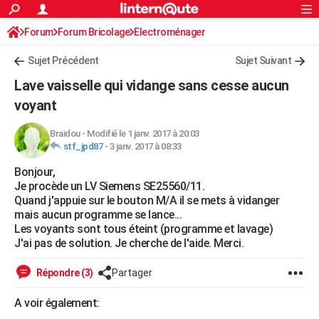
ACTUALITÉS
Forum
Forum Bricolage
Connexion
Electroménager
S'inscrire
Rechercher
Société
Education
Villes
Politique
Faits Divers
Monde
+
SPORT
Sujet Précédent
Sujet Suivant
Football
Cyclisme
Forum
Coupe du monde 2026
Tennis
Rugby
CULTURE
Lave vaisselle qui vidange sans cesse aucun
TNT
Cinéma
Musique
Programme TV
Streaming
Sorties cinéma
+
voyant
FINANCE
Impôts
Immobilier
Banque
Crédit
Retraite
Epargne
Risques naturels par ville
Assurance
AUTO
Braidou
-
Modifié le 1 janv. 2017 à 20:03
stf_jpd87
-
3 janv. 2017 à 08:33
Réserver un essai
Berlines
Forum auto
Essais
Citadines
SUV
+
HIGH-TECH
Bonjour,
Je procède un LV Siemens SE25560/11.
Meilleur smartphone
Ordinateurs
Guide high-tech
Mobiles
Internet
Jeux vidéo
+
BRICOLAGE
Quand j'appuie sur le bouton M/A il se mets à vidanger
mais aucun programme se lance...
Aménagement intérieur
Cuisine
Jardinage
+
Forum
Extérieur
Salle de bains
Rangement
WEEK-END
Les voyants sont tous éteint (programme et lavage)
J'ai pas de solution. Je cherche de l'aide. Merci.
Escapades
Expositions
Week-end nature
Guides de France
Patrimoine
Musées
+
LIFESTYLE
Répondre (3)
Partager
Bien-être
Mode
+
Art de vivre
Loisirs
Modes de vie
SANTE
A voir également:
Guide de la santé
Médicaments
+
Alimentation
Maladies
Sommeil
VOYAGE