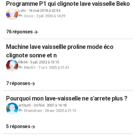
Programme P1 qui clignote lave vaisselle Beko
Lolo
-
16 mai 2018 à 22:34
Coco
-
2 juil. 2026 à 14:29
76 réponses
Machine lave vaissellle proline mode éco
clignote sonne et n
Rik64
-
3 juil. 2022 à 13:15
Mach1
-
7 oct. 2025 à 21:41
7 réponses
Pourquoi mon lave-vaisselle ne s'arrete plus ?
arthurh
-
24 févr. 2007 à 16:18
Drumdrum
-
28 avr. 2020 à 21:15
5 réponses