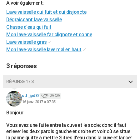
A voir également:
City break
Voyage de noces
Climat
Destinations
Voyage nature
Forum
+
PHOTO
Lave vaisselle qui fuit et qui disjoncte
Dégraissant lave vaisselle
GUIDES D'ACHAT
Chasse d'eau qui fuit
BONS PLANS
Mon lave-vaisselle far clignote et sonne
Lave vaisselle gras
✓
CARTE DE VOEUX
Mon lave-vaisselle lave mal en haut
✓
Carte Bonne année
Carte Pâques
Carte de Noël
Carte Saint-Valentin
Carte d'anniversaire
DICTIONNAIRE
3 réponses
Biographies
Expressions
Dictionnaire
Citations
Proverbes
PROGRAMME TV
RÉPONSE 1 / 3
COPAINS D'AVANT
Se connecter
Collèges
Universités
Service militaire
S'inscrire
Lycées
Primaires
Entreprises
Avis de recherche
stf_jpd87
29 929
AVIS DE DÉCÈS
16 janv. 2017 à 07:35
FORUM
Bonjour
Lifestyle
Sport
Television
Cinema
Bricolage
Culture
Auto
Voyage
Vous avez une fuite entre la cuve et le socle; donc il faut
enlever les deux parois gauche et droite et voir où se situe
la panne quitte à mettre 2litres d'eau dans la cuve et lancer