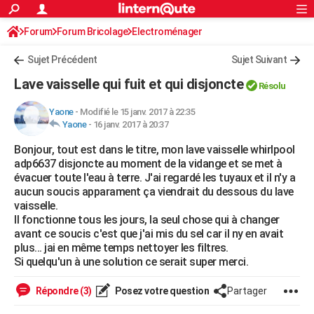
ACTUALITÉS
Forum
Forum Bricolage
Connexion
Electroménager
S'inscrire
Rechercher
Société
Education
Villes
Politique
Faits Divers
Monde
+
SPORT
Sujet Précédent
Sujet Suivant
Football
Cyclisme
Forum
Coupe du monde 2026
Tennis
Rugby
CULTURE
Lave vaisselle qui fuit et qui disjoncte
Résolu
TNT
Cinéma
Musique
Programme TV
Streaming
Sorties cinéma
+
FINANCE
Yaone
-
Modifié le 15 janv. 2017 à 22:35
Yaone
-
16 janv. 2017 à 20:37
Impôts
Immobilier
Banque
Crédit
Retraite
Epargne
Risques naturels par ville
Assurance
AUTO
Bonjour, tout est dans le titre, mon lave vaisselle whirlpool
Réserver un essai
Berlines
Forum auto
Essais
Citadines
SUV
+
HIGH-TECH
adp6637 disjoncte au moment de la vidange et se met à
évacuer toute l'eau à terre. J'ai regardé les tuyaux et il n'y a
Meilleur smartphone
Ordinateurs
Guide high-tech
Mobiles
Internet
Jeux vidéo
+
BRICOLAGE
aucun soucis apparament ça viendrait du dessous du lave
vaisselle.
Aménagement intérieur
Cuisine
Jardinage
+
Forum
Extérieur
Salle de bains
Rangement
WEEK-END
Il fonctionne tous les jours, la seul chose qui à changer
avant ce soucis c'est que j'ai mis du sel car il ny en avait
Escapades
Expositions
Week-end nature
Guides de France
Patrimoine
Musées
+
LIFESTYLE
plus... jai en même temps nettoyer les filtres.
Si quelqu'un à une solution ce serait super merci.
Bien-être
Mode
+
Art de vivre
Loisirs
Modes de vie
SANTE
Répondre (3)
Posez votre question
Partager
Guide de la santé
Médicaments
+
Alimentation
Maladies
Sommeil
VOYAGE