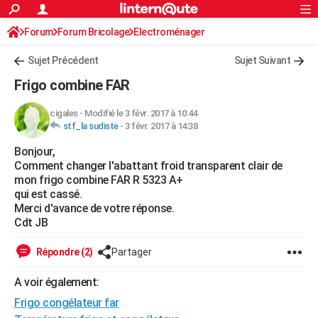
ACTUALITÉS
Forum
Forum Bricolage
Connexion
Electroménager
S'inscrire
Rechercher
Société
Education
Villes
Politique
Faits Divers
Monde
+
SPORT
Sujet Précédent
Sujet Suivant
Football
Cyclisme
Forum
Coupe du monde 2026
Tennis
Rugby
CULTURE
Frigo combine FAR
TNT
Cinéma
Musique
Programme TV
Streaming
Sorties cinéma
+
FINANCE
cigales
-
Modifié le 3 févr. 2017 à 10:44
stf_la sudiste
-
3 févr. 2017 à 14:38
Impôts
Immobilier
Banque
Crédit
Retraite
Epargne
Risques naturels par ville
Assurance
AUTO
Bonjour,
Réserver un essai
Berlines
Forum auto
Essais
Citadines
SUV
+
HIGH-TECH
Comment changer l'abattant froid transparent clair de
mon frigo combine FAR R 5323 A+
Meilleur smartphone
Ordinateurs
Guide high-tech
Mobiles
Internet
Jeux vidéo
+
BRICOLAGE
qui est cassé.
Merci d'avance de votre réponse.
Aménagement intérieur
Cuisine
Jardinage
+
Forum
Extérieur
Salle de bains
Rangement
WEEK-END
Cdt JB
Escapades
Expositions
Week-end nature
Guides de France
Patrimoine
Musées
+
LIFESTYLE
Répondre (2)
Partager
Bien-être
Mode
+
Art de vivre
Loisirs
Modes de vie
SANTE
A voir également:
Frigo congélateur far
Guide de la santé
Médicaments
+
Alimentation
Maladies
Sommeil
VOYAGE