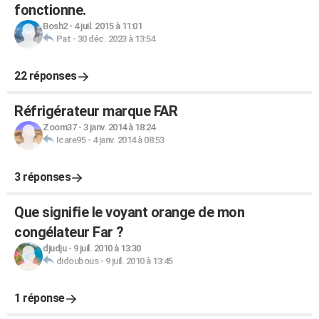
fonctionne.
Bosh2
-
4 juil. 2015 à 11:01
Pat
-
30 déc. 2023 à 13:54
22 réponses
Réfrigérateur marque FAR
Zoom37
-
3 janv. 2014 à 18:24
Icare95
-
4 janv. 2014 à 08:53
3 réponses
Que signifie le voyant orange de mon
congélateur Far ?
djudju
-
9 juil. 2010 à 13:30
didoubous
-
9 juil. 2010 à 13:45
1 réponse