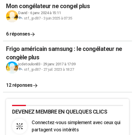
Mon congélateur ne congel plus
David
-
6 janv. 2024 à 15:11
stf_jpd87
-
3 juin 2025 à 07:35
6 réponses
Frigo américain samsung : le congélateur ne
congèle plus
jcdetoulon83
-
29 janv. 2017 à 17:09
stf_jpd87
-
27 juil. 2023 à 18:27
12 réponses
DEVENEZ MEMBRE EN QUELQUES CLICS
Connectez-vous simplement avec ceux qui
partagent vos intérêts