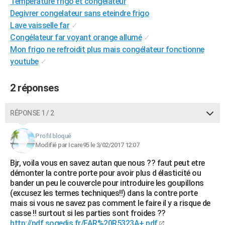
Température frigo et congélateur
City break
Voyage de noces
Climat
Destinations
Voyage nature
Forum
+
PHOTO
Degivrer congelateur sans eteindre frigo
Lave vaisselle far
✓
GUIDES D'ACHAT
Congélateur far voyant orange allumé
✓
Mon frigo ne refroidit plus mais congélateur fonctionne
BONS PLANS
youtube
✓
CARTE DE VOEUX
2 réponses
Carte Bonne année
Carte Pâques
Carte de Noël
Carte Saint-Valentin
Carte d'anniversaire
DICTIONNAIRE
Biographies
Expressions
Dictionnaire
Citations
Proverbes
RÉPONSE 1 / 2
PROGRAMME TV
COPAINS D'AVANT
Profil bloqué
Modifié par Icare95 le 3/02/2017 12:07
Se connecter
Collèges
Universités
Service militaire
S'inscrire
Lycées
Primaires
Entreprises
Avis de recherche
AVIS DE DÉCÈS
Bjr, voila vous en savez autan que nous ?? faut peut etre
démonter la contre porte pour avoir plus d élasticité ou
FORUM
bander un peu le couvercle pour introduire les goupillons
(excusez les termes techniques!!) dans la contre porte
Lifestyle
Sport
Television
Cinema
Bricolage
Culture
Auto
Voyage
mais si vous ne savez pas comment le faire il y a risque de
casse !! surtout si les parties sont froides ??
http://pdf.sogedis.fr/FAR%20R5323A+.pdf