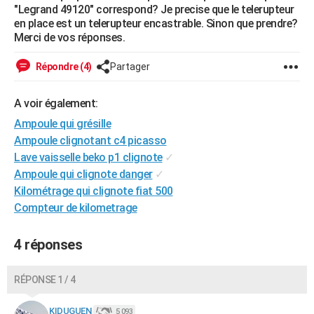
"Legrand 49120" correspond? Je precise que le telerupteur
City break
Voyage de noces
Climat
Destinations
Voyage nature
Forum
+
PHOTO
en place est un telerupteur encastrable. Sinon que prendre?
Merci de vos réponses.
GUIDES D'ACHAT
Répondre (4)
Partager
BONS PLANS
CARTE DE VOEUX
A voir également:
Ampoule qui grésille
Carte Bonne année
Carte Pâques
Carte de Noël
Carte Saint-Valentin
Carte d'anniversaire
DICTIONNAIRE
Ampoule clignotant c4 picasso
Biographies
Expressions
Dictionnaire
Citations
Proverbes
Lave vaisselle beko p1 clignote
✓
PROGRAMME TV
Ampoule qui clignote danger
✓
COPAINS D'AVANT
Kilométrage qui clignote fiat 500
Compteur de kilometrage
Se connecter
Collèges
Universités
Service militaire
S'inscrire
Lycées
Primaires
Entreprises
Avis de recherche
AVIS DE DÉCÈS
4 réponses
FORUM
Lifestyle
Sport
Television
Cinema
Bricolage
Culture
Auto
Voyage
RÉPONSE 1 / 4
KIDUGUEN
5 093