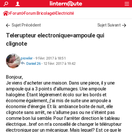
ACTUALITÉS
Forum
Forum Bricolage
Connexion
Electricité
S'inscrire
Rechercher
Société
Education
Villes
Politique
Faits Divers
Monde
+
SPORT
Sujet Précédent
Sujet Suivant
Football
Cyclisme
Forum
Coupe du monde 2026
Tennis
Rugby
CULTURE
Telerupteur electronique=ampoule qui
TNT
Cinéma
Musique
Programme TV
Streaming
Sorties cinéma
+
clignote
FINANCE
Impôts
Immobilier
Banque
Crédit
Retraite
Epargne
Risques naturels par ville
Assurance
AUTO
piowler
-
9 févr. 2017 à 18:51
Daniel 26
-
12 févr. 2017 à 19:42
Réserver un essai
Berlines
Forum auto
Essais
Citadines
SUV
+
HIGH-TECH
Bonjour,
Meilleur smartphone
Ordinateurs
Guide high-tech
Mobiles
Internet
Jeux vidéo
+
BRICOLAGE
Je viens d'acheter une maison. Dans une piece, il y une
ampoule qui a 3 points d'allumages. Une ampoule
Aménagement intérieur
Cuisine
Jardinage
+
Forum
Extérieur
Salle de bains
Rangement
WEEK-END
halogène. Étant légèrement écolo sur les bords et
économe également, j'ai mis de suite une ampoule a
Escapades
Expositions
Week-end nature
Guides de France
Patrimoine
Musées
+
LIFESTYLE
économie d'énergie. Et là: ambiance boite de nuit, elle
clignote sans arrêt, ne s'allume pas ou ne s'éteint pas
Bien-être
Mode
+
Art de vivre
Loisirs
Modes de vie
SANTE
comme bon lui semble. Pour l'arrêter direction le tableau
électrique...bref on m'a conseillé de changer le télérupteur
Guide de la santé
Médicaments
+
Alimentation
Maladies
Sommeil
VOYAGE
électronique par un mécanique. Mais lequel? Est ce que le