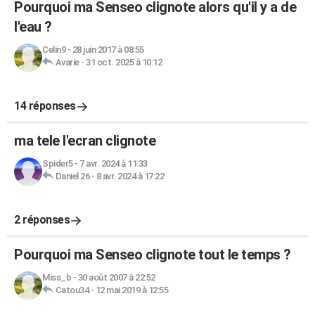
Pourquoi ma Senseo clignote alors qu'il y a de
l'eau ?
Celin9
-
28 juin 2017 à 08:55
Avarie
-
31 oct. 2025 à 10:12
14 réponses
ma tele l'ecran clignote
Spider5
-
7 avr. 2024 à 11:33
Daniel 26
-
8 avr. 2024 à 17:22
2 réponses
Pourquoi ma Senseo clignote tout le temps ?
Miss_b
-
30 août 2007 à 22:52
Catou34
-
12 mai 2019 à 12:55