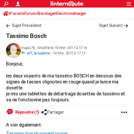
ACTUALITÉS
Forum
Forum Bricolage
Connexion
Electroménager
S'inscrire
Rechercher
Société
Education
Villes
Politique
Faits Divers
Monde
+
SPORT
Sujet Précédent
Sujet Suivant
Football
Cyclisme
Forum
Coupe du monde 2026
Tennis
Rugby
CULTURE
Tassimo Bosch
TNT
Cinéma
Musique
Programme TV
Streaming
Sorties cinéma
+
FINANCE
majax78
-
Modifié le 10 févr. 2017 à 17:16
stf_la sudiste
-
10 févr. 2017 à 17:17
Impôts
Immobilier
Banque
Crédit
Retraite
Epargne
Risques naturels par ville
Assurance
AUTO
Bonjour,
Réserver un essai
Berlines
Forum auto
Essais
Citadines
SUV
+
HIGH-TECH
les deux voyants de ma tassimo BOSCH en dessous des
Meilleur smartphone
Ordinateurs
Guide high-tech
Mobiles
Internet
Jeux vidéo
+
BRICOLAGE
signes de tasses clignotes en rouge quand je lance ma
dosette.
Aménagement intérieur
Cuisine
Jardinage
+
Forum
Extérieur
Salle de bains
Rangement
WEEK-END
je mis une tablettes de détartrage dosettes de tassimo et
sa ne fonctionne pas toujours.
Escapades
Expositions
Week-end nature
Guides de France
Patrimoine
Musées
+
LIFESTYLE
Répondre (1)
Partager
Bien-être
Mode
+
Art de vivre
Loisirs
Modes de vie
SANTE
A voir également:
Guide de la santé
Médicaments
+
Alimentation
Maladies
Sommeil
VOYAGE
Tassimo bosch voyant rouge