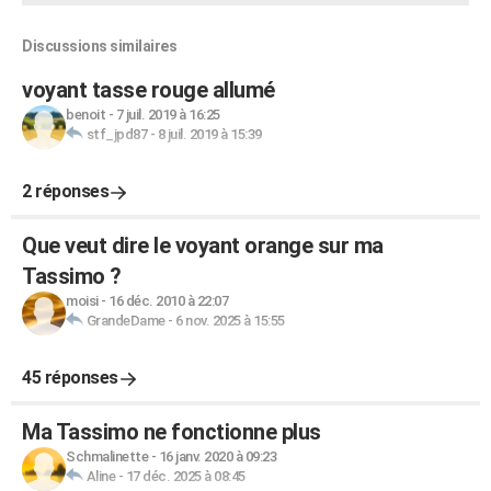
Discussions similaires
voyant tasse rouge allumé
benoit
-
7 juil. 2019 à 16:25
stf_jpd87
-
8 juil. 2019 à 15:39
2 réponses
Que veut dire le voyant orange sur ma
Tassimo ?
moisi
-
16 déc. 2010 à 22:07
GrandeDame
-
6 nov. 2025 à 15:55
45 réponses
Ma Tassimo ne fonctionne plus
Schmalinette
-
16 janv. 2020 à 09:23
Aline
-
17 déc. 2025 à 08:45