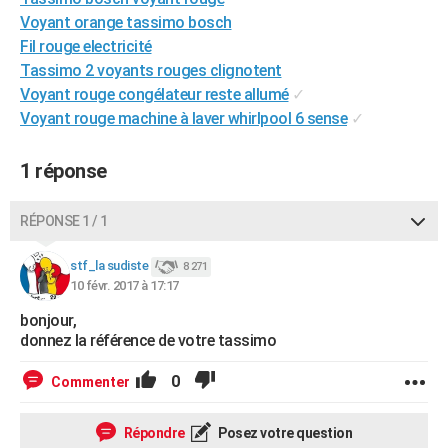
City break
Voyage de noces
Climat
Destinations
Voyage nature
Forum
+
Voyant orange tassimo bosch
PHOTO
Fil rouge electricité
GUIDES D'ACHAT
Tassimo 2 voyants rouges clignotent
Voyant rouge congélateur reste allumé
✓
BONS PLANS
Voyant rouge machine à laver whirlpool 6 sense
✓
CARTE DE VOEUX
1 réponse
Carte Bonne année
Carte Pâques
Carte de Noël
Carte Saint-Valentin
Carte d'anniversaire
DICTIONNAIRE
RÉPONSE 1 / 1
Biographies
Expressions
Dictionnaire
Citations
Proverbes
PROGRAMME TV
stf_la sudiste
COPAINS D'AVANT
8 271
10 févr. 2017 à 17:17
Se connecter
Collèges
Universités
Service militaire
S'inscrire
Lycées
Primaires
Entreprises
Avis de recherche
AVIS DE DÉCÈS
bonjour,
donnez la référence de votre tassimo
FORUM
0
Commenter
Lifestyle
Sport
Television
Cinema
Bricolage
Culture
Auto
Voyage
Répondre
Posez votre question