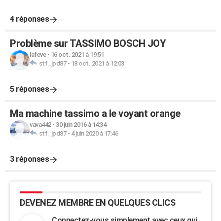
4 réponses
Problème sur TASSIMO BOSCH JOY
lafeve
-
16 oct. 2021 à 19:51
stf_jpd87
-
18 oct. 2021 à 12:03
5 réponses
Ma machine tassimo a le voyant orange
vava442
-
30 juin 2016 à 14:34
stf_jpd87
-
4 juin 2020 à 17:46
3 réponses
DEVENEZ MEMBRE EN QUELQUES CLICS
Connectez-vous simplement avec ceux qui