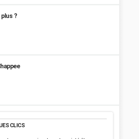
 plus ?
 Chappee
UES CLICS