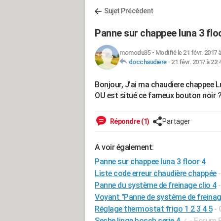
Sujet Précédent
Panne sur chappee luna 3 flo
momodu35
-
Modifié le 21 févr. 2017 
docchaudiere
-
21 févr. 2017 à 22:
Bonjour, J'ai ma chaudiere chappee Lun
OU est situé ce fameux bouton noir 
Répondre (1)
Partager
A voir également:
Panne sur chappee luna 3 floor 4
Liste code erreur chaudière chappée
Panne du système de freinage clio 4
Voyant "Panne de système de freinage
Réglage thermostat frigo 1 2 3 4 5
- 
Seche linge bosch serie 4
✓
-
Forum 