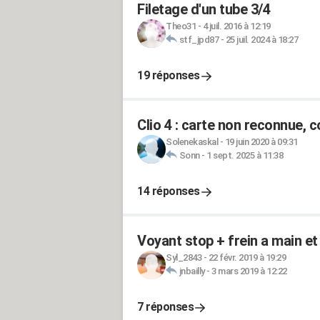
Filetage d'un tube 3/4
Theo31
-
4 juil. 2016 à 12:19
stf_jpd87
-
25 juil. 2024 à 18:27
19 réponses
Clio 4 : carte non reconnue,
Solenekaskal
-
19 juin 2020 à 09:31
Sonn
-
1 sept. 2025 à 11:38
14 réponses
Voyant stop + frein a main e
Syl_2843
-
22 févr. 2019 à 19:29
jnbailly
-
3 mars 2019 à 12:22
7 réponses