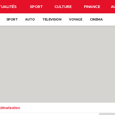
TUALITÉS
SPORT
CULTURE
FINANCE
A
SPORT
AUTO
TELEVISION
VOYAGE
CINEMA
climatisation