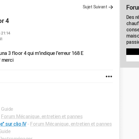
Foru
Sujet Suivant
Des r
or 4
chauf
conse
à 21:14
maiso
41
passio
a 3 floor 4 qui m'indique l'erreur 168 E
? merci
- Guide
-
Forum Mécanique, entretien et pannes
" sur clio IV
-
Forum Mécanique, entretien et pannes
Guide
Electroménager