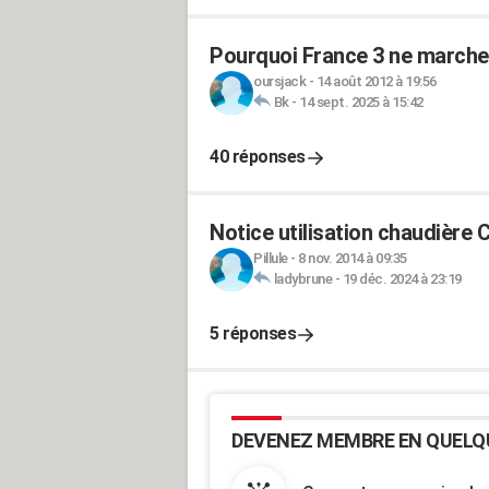
Pourquoi France 3 ne marche
oursjack
-
14 août 2012 à 19:56
Bk
-
14 sept. 2025 à 15:42
40 réponses
Notice utilisation chaudière
Pillule
-
8 nov. 2014 à 09:35
ladybrune
-
19 déc. 2024 à 23:19
5 réponses
DEVENEZ MEMBRE EN QUELQ