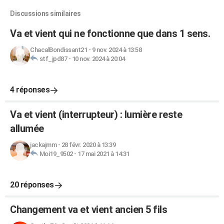
Discussions similaires
Va et vient qui ne fonctionne que dans 1 sens.
ChacalBondissant21
-
9 nov. 2024 à 13:58
stf_jpd87
-
10 nov. 2024 à 20:04
4 réponses
Va et vient (interrupteur) : lumière reste
allumée
jackajmm
-
28 févr. 2020 à 13:39
Moi19_9502
-
17 mai 2021 à 14:31
20 réponses
Changement va et vient ancien 5 fils