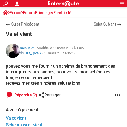
ACTUALITÉS
Forum
Forum Bricolage
Connexion
Electricité
S'inscrire
Rechercher
Société
Education
Villes
Politique
Faits Divers
Monde
+
SPORT
Sujet Précédent
Sujet Suivant
Football
Cyclisme
Forum
Coupe du monde 2026
Tennis
Rugby
CULTURE
Va et vient
TNT
Cinéma
Musique
Programme TV
Streaming
Sorties cinéma
+
FINANCE
mesua22
-
Modifié le 16 mars 2017 à 14:27
Impôts
Immobilier
Banque
Crédit
Retraite
Epargne
Risques naturels par ville
Assurance
AUTO
stf_jpd87
-
16 mars 2017 à 19:18
Réserver un essai
Berlines
Forum auto
Essais
Citadines
SUV
+
HIGH-TECH
pouvez vous me fournir un schéma du branchement des
interrupteurs aux lampes, pour voir si mon schéma est
Meilleur smartphone
Ordinateurs
Guide high-tech
Mobiles
Internet
Jeux vidéo
+
BRICOLAGE
bon, en vous remercient
recevez mes très sincères salutations
Aménagement intérieur
Cuisine
Jardinage
+
Forum
Extérieur
Salle de bains
Rangement
WEEK-END
Répondre (2)
Partager
Escapades
Expositions
Week-end nature
Guides de France
Patrimoine
Musées
+
LIFESTYLE
Bien-être
Mode
+
Art de vivre
Loisirs
Modes de vie
A voir également:
SANTE
Va et vient
Guide de la santé
Médicaments
+
Alimentation
Maladies
Sommeil
VOYAGE
Schema va et vient