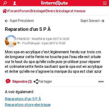
ACTUALITÉS
Forum
Forum Bricolage
Connexion
Divers bricolage et travaux
S'inscrire
Rechercher
Société
Education
Villes
Politique
Faits Divers
Monde
+
SPORT
Sujet Précédent
Sujet Suivant
Football
Cyclisme
Forum
Coupe du monde 2026
Tennis
Rugby
CULTURE
Reparation d'un S P À
TNT
Cinéma
Musique
Programme TV
Streaming
Sorties cinéma
+
FINANCE
FRANCIS
-
Modifié le 6 juin 2017 à 14:20
Profil bloqué -
6 juin 2017 à 15:03
Impôts
Immobilier
Banque
Crédit
Retraite
Epargne
Risques naturels par ville
Assurance
AUTO
Mon spa en acrylique c'est légèrement fendu sur trois cm
Réserver un essai
Berlines
Forum auto
Essais
Citadines
SUV
+
HIGH-TECH
de longueur cette fente ne touche pas l'eau elle est située
sur le haut du spa qu'elle colle puis-je utiliser pour réparer
Meilleur smartphone
Ordinateurs
Guide high-tech
Mobiles
Internet
Jeux vidéo
+
BRICOLAGE
et colmatercette fente sachant que le spa est en acrylique
et éviter qu'elle ne s'agrave la marque du spa est clair azur
Aménagement intérieur
Cuisine
Jardinage
+
Forum
Extérieur
Salle de bains
Rangement
WEEK-END
Répondre (2)
Partager
Escapades
Expositions
Week-end nature
Guides de France
Patrimoine
Musées
+
LIFESTYLE
A voir également:
Bien-être
Mode
+
Art de vivre
Loisirs
Modes de vie
SANTE
Reparation d'un S P À
Guide de la santé
Médicaments
+
Alimentation
Maladies
Sommeil
Reparation store electrique
VOYAGE