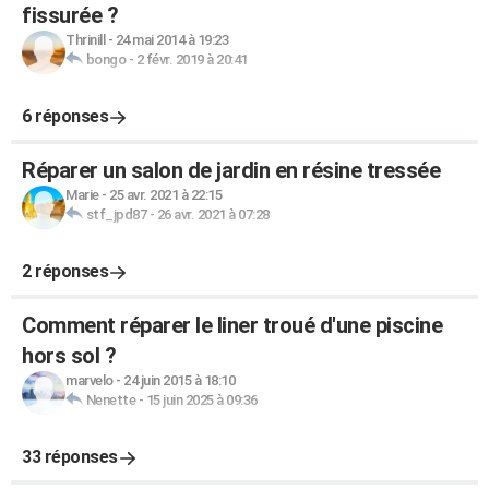
fissurée ?
Thrinill
-
24 mai 2014 à 19:23
bongo
-
2 févr. 2019 à 20:41
6 réponses
Réparer un salon de jardin en résine tressée
Marie
-
25 avr. 2021 à 22:15
stf_jpd87
-
26 avr. 2021 à 07:28
2 réponses
Comment réparer le liner troué d'une piscine
hors sol ?
marvelo
-
24 juin 2015 à 18:10
Nenette
-
15 juin 2025 à 09:36
33 réponses