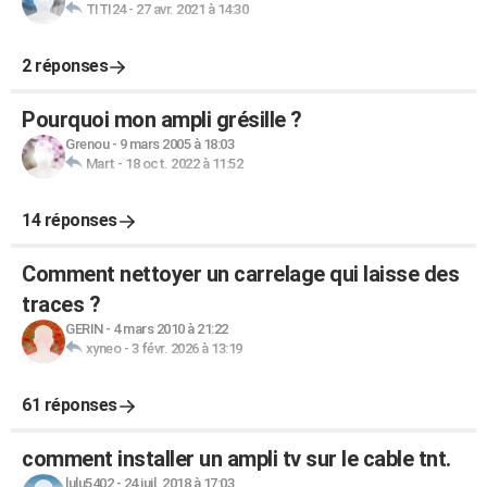
TITI24
-
27 avr. 2021 à 14:30
2 réponses
Pourquoi mon ampli grésille ?
Grenou
-
9 mars 2005 à 18:03
Mart
-
18 oct. 2022 à 11:52
14 réponses
Comment nettoyer un carrelage qui laisse des
traces ?
GERIN
-
4 mars 2010 à 21:22
xyneo
-
3 févr. 2026 à 13:19
61 réponses
comment installer un ampli tv sur le cable tnt.
lulu5402
-
24 juil. 2018 à 17:03