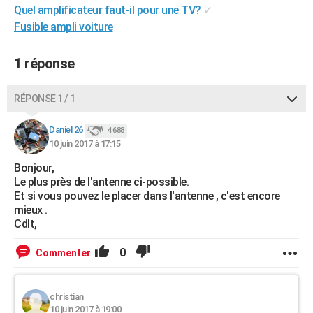
Quel amplificateur faut-il pour une TV?
✓
City break
Voyage de noces
Climat
Destinations
Voyage nature
Forum
+
PHOTO
Fusible ampli voiture
GUIDES D'ACHAT
1 réponse
BONS PLANS
RÉPONSE 1 / 1
CARTE DE VOEUX
Carte Bonne année
Carte Pâques
Carte de Noël
Carte Saint-Valentin
Carte d'anniversaire
DICTIONNAIRE
Daniel 26
4 688
10 juin 2017 à 17:15
Biographies
Expressions
Dictionnaire
Citations
Proverbes
PROGRAMME TV
Bonjour,
Le plus près de l'antenne ci-possible.
COPAINS D'AVANT
Et si vous pouvez le placer dans l'antenne , c'est encore
mieux .
Se connecter
Collèges
Universités
Service militaire
S'inscrire
Lycées
Primaires
Entreprises
Avis de recherche
AVIS DE DÉCÈS
Cdlt,
FORUM
0
Commenter
Lifestyle
Sport
Television
Cinema
Bricolage
Culture
Auto
Voyage
christian
10 juin 2017 à 19:00