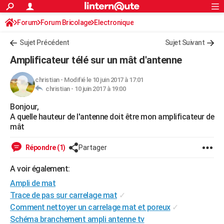
ACTUALITÉS
Forum
Forum Bricolage
Connexion
Electronique
S'inscrire
Rechercher
Société
Education
Villes
Politique
Faits Divers
Monde
+
SPORT
Sujet Précédent
Sujet Suivant
Football
Cyclisme
Forum
Coupe du monde 2026
Tennis
Rugby
CULTURE
Amplificateur télé sur un mât d'antenne
TNT
Cinéma
Musique
Programme TV
Streaming
Sorties cinéma
+
FINANCE
christian
-
Modifié le 10 juin 2017 à 17:01
christian -
10 juin 2017 à 19:00
Impôts
Immobilier
Banque
Crédit
Retraite
Epargne
Risques naturels par ville
Assurance
AUTO
Bonjour,
Réserver un essai
Berlines
Forum auto
Essais
Citadines
SUV
+
HIGH-TECH
A quelle hauteur de l'antenne doit être mon amplificateur de
mât
Meilleur smartphone
Ordinateurs
Guide high-tech
Mobiles
Internet
Jeux vidéo
+
BRICOLAGE
Répondre (1)
Partager
Aménagement intérieur
Cuisine
Jardinage
+
Forum
Extérieur
Salle de bains
Rangement
WEEK-END
A voir également:
Escapades
Expositions
Week-end nature
Guides de France
Patrimoine
Musées
+
LIFESTYLE
Ampli de mat
Bien-être
Mode
+
Art de vivre
Loisirs
Modes de vie
Trace de pas sur carrelage mat
✓
SANTE
Comment nettoyer un carrelage mat et poreux
✓
Guide de la santé
Médicaments
+
Alimentation
Maladies
Sommeil
VOYAGE
Schéma branchement ampli antenne tv