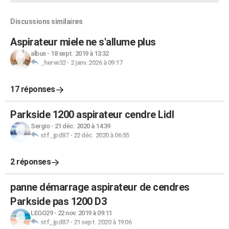
Discussions similaires
Aspirateur miele ne s'allume plus
albus
-
18 sept. 2019 à 13:32
_herve32
-
2 janv. 2026 à 09:17
17 réponses
Parkside 1200 aspirateur cendre Lidl
Sergio
-
21 déc. 2020 à 14:39
stf_jpd87
-
22 déc. 2020 à 06:55
2 réponses
panne démarrage aspirateur de cendres
Parkside pas 1200 D3
LEGO29
-
22 nov. 2019 à 09:11
stf_jpd87
-
21 sept. 2020 à 19:06