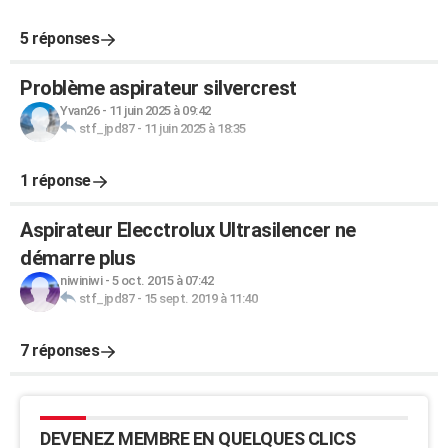
5 réponses
Problème aspirateur silvercrest
Yvan26
-
11 juin 2025 à 09:42
stf_jpd87
-
11 juin 2025 à 18:35
1 réponse
Aspirateur Elecctrolux Ultrasilencer ne
démarre plus
niwiniwi
-
5 oct. 2015 à 07:42
stf_jpd87
-
15 sept. 2019 à 11:40
7 réponses
DEVENEZ MEMBRE EN QUELQUES CLICS