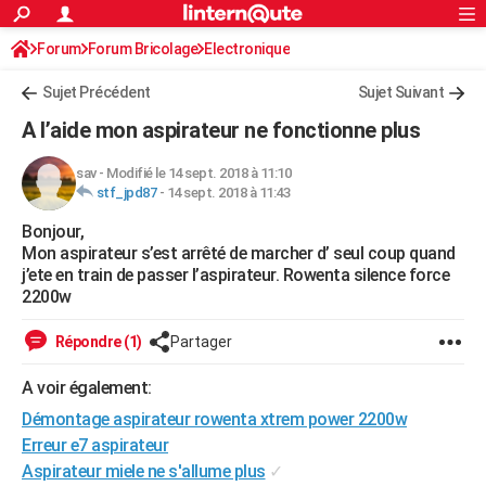
ACTUALITÉS
Forum
Forum Bricolage
Connexion
Electronique
S'inscrire
Rechercher
Société
Education
Villes
Politique
Faits Divers
Monde
+
SPORT
Sujet Précédent
Sujet Suivant
Football
Cyclisme
Forum
Coupe du monde 2026
Tennis
Rugby
CULTURE
A l’aide mon aspirateur ne fonctionne plus
TNT
Cinéma
Musique
Programme TV
Streaming
Sorties cinéma
+
FINANCE
sav
-
Modifié le 14 sept. 2018 à 11:10
stf_jpd87
-
14 sept. 2018 à 11:43
Impôts
Immobilier
Banque
Crédit
Retraite
Epargne
Risques naturels par ville
Assurance
AUTO
Bonjour,
Réserver un essai
Berlines
Forum auto
Essais
Citadines
SUV
+
HIGH-TECH
Mon aspirateur s’est arrêté de marcher d’ seul coup quand
j’ete en train de passer l’aspirateur. Rowenta silence force
Meilleur smartphone
Ordinateurs
Guide high-tech
Mobiles
Internet
Jeux vidéo
+
BRICOLAGE
2200w
Aménagement intérieur
Cuisine
Jardinage
+
Forum
Extérieur
Salle de bains
Rangement
WEEK-END
Répondre (1)
Partager
Escapades
Expositions
Week-end nature
Guides de France
Patrimoine
Musées
+
LIFESTYLE
A voir également:
Démontage aspirateur rowenta xtrem power 2200w
Bien-être
Mode
+
Art de vivre
Loisirs
Modes de vie
SANTE
Erreur e7 aspirateur
Guide de la santé
Médicaments
+
Alimentation
Maladies
Sommeil
VOYAGE
Aspirateur miele ne s'allume plus
✓