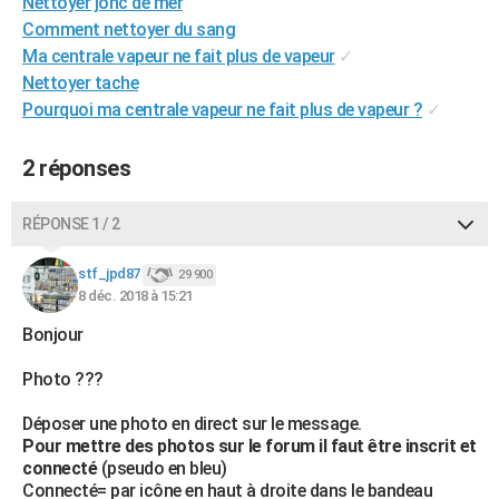
Nettoyer jonc de mer
City break
Voyage de noces
Climat
Destinations
Voyage nature
Forum
+
PHOTO
Comment nettoyer du sang
Ma centrale vapeur ne fait plus de vapeur
✓
GUIDES D'ACHAT
Nettoyer tache
Pourquoi ma centrale vapeur ne fait plus de vapeur ?
✓
BONS PLANS
CARTE DE VOEUX
2 réponses
Carte Bonne année
Carte Pâques
Carte de Noël
Carte Saint-Valentin
Carte d'anniversaire
DICTIONNAIRE
RÉPONSE 1 / 2
Biographies
Expressions
Dictionnaire
Citations
Proverbes
PROGRAMME TV
stf_jpd87
29 900
8 déc. 2018 à 15:21
COPAINS D'AVANT
Bonjour
Se connecter
Collèges
Universités
Service militaire
S'inscrire
Lycées
Primaires
Entreprises
Avis de recherche
AVIS DE DÉCÈS
Photo ???
FORUM
Déposer une photo en direct sur le message.
Lifestyle
Sport
Television
Cinema
Bricolage
Culture
Auto
Voyage
Pour mettre des photos sur le forum il faut être inscrit et
connecté
(pseudo en bleu)
Connecté= par icône en haut à droite dans le bandeau