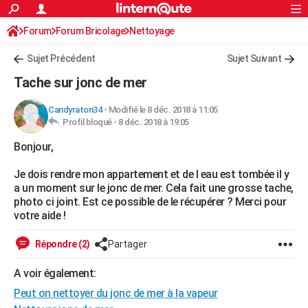
ACTUALITÉS
Forum
Forum Bricolage
Connexion
Nettoyage
S'inscrire
Rechercher
Société
Education
Villes
Politique
Faits Divers
Monde
+
SPORT
Sujet Précédent
Sujet Suivant
Football
Cyclisme
Forum
Coupe du monde 2026
Tennis
Rugby
CULTURE
Tache sur jonc de mer
TNT
Cinéma
Musique
Programme TV
Streaming
Sorties cinéma
+
FINANCE
Candyraton34
-
Modifié le 8 déc. 2018 à 11:05
Profil bloqué -
8 déc. 2018 à 19:05
Impôts
Immobilier
Banque
Crédit
Retraite
Epargne
Risques naturels par ville
Assurance
AUTO
Bonjour,
Réserver un essai
Berlines
Forum auto
Essais
Citadines
SUV
+
HIGH-TECH
Je dois rendre mon appartement et de l eau est tombée il y
Meilleur smartphone
Ordinateurs
Guide high-tech
Mobiles
Internet
Jeux vidéo
+
BRICOLAGE
a un moment sur le jonc de mer. Cela fait une grosse tache,
photo ci joint. Est ce possible de le récupérer ? Merci pour
Aménagement intérieur
Cuisine
Jardinage
+
Forum
Extérieur
Salle de bains
Rangement
WEEK-END
votre aide !
Escapades
Expositions
Week-end nature
Guides de France
Patrimoine
Musées
+
LIFESTYLE
Répondre (2)
Partager
Bien-être
Mode
+
Art de vivre
Loisirs
Modes de vie
SANTE
A voir également:
Peut on nettoyer du jonc de mer à la vapeur
Guide de la santé
Médicaments
+
Alimentation
Maladies
Sommeil
VOYAGE