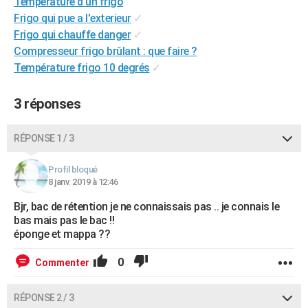
Température d'un frigo
City break
Voyage de noces
Climat
Destinations
Voyage nature
Forum
+
PHOTO
Frigo qui pue a l'exterieur
✓
Frigo qui chauffe danger
✓
GUIDES D'ACHAT
Compresseur frigo brûlant : que faire ?
Température frigo 10 degrés
✓
BONS PLANS
CARTE DE VOEUX
3 réponses
Carte Bonne année
Carte Pâques
Carte de Noël
Carte Saint-Valentin
Carte d'anniversaire
DICTIONNAIRE
RÉPONSE 1 / 3
Biographies
Expressions
Dictionnaire
Citations
Proverbes
PROGRAMME TV
Profil bloqué
8 janv. 2019 à 12:46
COPAINS D'AVANT
Bjr, bac de rétention je ne connaissais pas .. je connais le
Se connecter
Collèges
Universités
Service militaire
S'inscrire
Lycées
Primaires
Entreprises
Avis de recherche
AVIS DE DÉCÈS
bas mais pas le bac !!
éponge et mappa ??
FORUM
0
Commenter
Lifestyle
Sport
Television
Cinema
Bricolage
Culture
Auto
Voyage
RÉPONSE 2 / 3