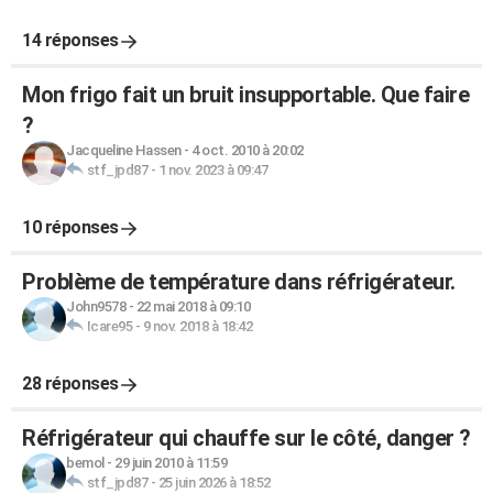
14 réponses
Mon frigo fait un bruit insupportable. Que faire
?
Jacqueline Hassen
-
4 oct. 2010 à 20:02
stf_jpd87
-
1 nov. 2023 à 09:47
10 réponses
Problème de température dans réfrigérateur.
John9578
-
22 mai 2018 à 09:10
Icare95
-
9 nov. 2018 à 18:42
28 réponses
Réfrigérateur qui chauffe sur le côté, danger ?
bemol
-
29 juin 2010 à 11:59
stf_jpd87
-
25 juin 2026 à 18:52