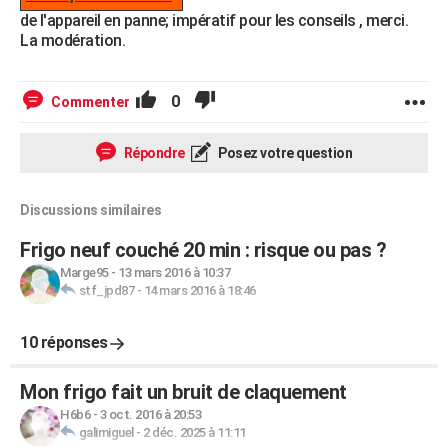
de l'appareil en panne; impératif pour les conseils , merci.
La modération.
0
Commenter
Répondre
Posez votre question
Discussions similaires
Frigo neuf couché 20 min : risque ou pas ?
Marge95
-
13 mars 2016 à 10:37
stf_jpd87
-
14 mars 2016 à 18:46
10 réponses
Mon frigo fait un bruit de claquement
H6b6
-
3 oct. 2016 à 20:53
galimiguel
-
2 déc. 2025 à 11:11