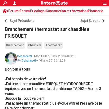
ACTUALITÉS
Forum
Forum Bricolage
Connexion
Construction et rénovation
S'inscrire
Plomberie
Rechercher
Société
Education
Villes
Politique
Faits Divers
Monde
+
SPORT
Sujet Précédent
Sujet Suivant
Football
Cyclisme
Forum
Coupe du monde 2026
Tennis
Rugby
CULTURE
Branchement thermostat sur chaudière
TNT
Cinéma
Musique
Programme TV
Streaming
Sorties cinéma
+
FRISQUET
FINANCE
Impôts
Immobilier
Banque
Crédit
Retraite
Epargne
Risques naturels par ville
Assurance
AUTO
Branchement
Chaudière
Thermostat
Réserver un essai
Berlines
Forum auto
Essais
Citadines
SUV
+
HIGH-TECH
Cehanne69
-
Modifié le 16 janv. 2019 à 09:26
Cehanne69
-
16 janv. 2019 à 12:04
Meilleur smartphone
Ordinateurs
Guide high-tech
Mobiles
Internet
Jeux vidéo
+
BRICOLAGE
Bonjour à tous
Aménagement intérieur
Cuisine
Jardinage
+
Forum
Extérieur
Salle de bains
Rangement
WEEK-END
J'ai besoin de votre aide!
J'ai une super chaudière FRISQUET HYDROCONFORT
Escapades
Expositions
Week-end nature
Guides de France
Patrimoine
Musées
+
LIFESTYLE
équipée avec un thermostat d'ambiance TAD52 + Vanne 3
voies .
Bien-être
Mode
+
Art de vivre
Loisirs
Modes de vie
SANTE
Jusque là , tout va bien!
J'ai acheté un thermostat plus évolué wifi et j'essaye de le
Guide de la santé
Médicaments
+
Alimentation
Maladies
Sommeil
VOYAGE
faire fonctionner :