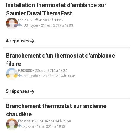
Installation thermostat d'ambiance sur
Saunier Duval ThemaFast
rdb73
-
20 févr. 2017 à 11:25
JD_Lyon
-
21 févr. 2017 à 15:38
4 réponses
Branchement d'un thermostat d'ambiance
filaire
FJR2008
-
22 déc. 2014 à 17:24
stf_jpd87
-
23 déc. 2014 à 08:46
5 réponses
Branchement thermostat sur ancienne
chaudière
fabiensur59
-
28 avr. 2014 à 19:50
xplom
-
1 mai 2014 à 19:29