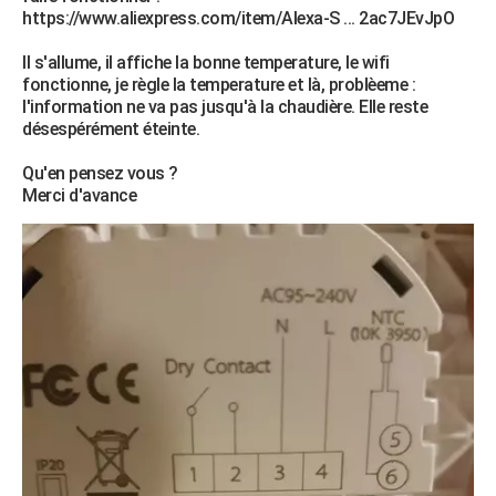
https://www.aliexpress.com/item/Alexa-S ... 2ac7JEvJpO
City break
Voyage de noces
Climat
Destinations
Voyage nature
Forum
+
PHOTO
Il s'allume, il affiche la bonne temperature, le wifi
GUIDES D'ACHAT
fonctionne, je règle la temperature et là, problèeme :
l'information ne va pas jusqu'à la chaudière. Elle reste
BONS PLANS
désespérément éteinte.
CARTE DE VOEUX
Qu'en pensez vous ?
Merci d'avance
Carte Bonne année
Carte Pâques
Carte de Noël
Carte Saint-Valentin
Carte d'anniversaire
DICTIONNAIRE
Biographies
Expressions
Dictionnaire
Citations
Proverbes
PROGRAMME TV
COPAINS D'AVANT
Se connecter
Collèges
Universités
Service militaire
S'inscrire
Lycées
Primaires
Entreprises
Avis de recherche
AVIS DE DÉCÈS
FORUM
Lifestyle
Sport
Television
Cinema
Bricolage
Culture
Auto
Voyage