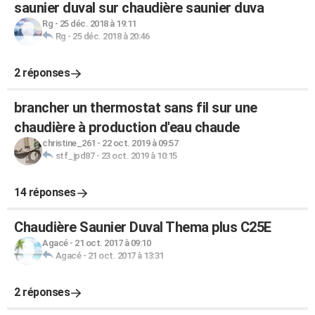
saunier duval sur chaudière saunier duva
Rg
-
25 déc. 2018 à 19:11
Rg
-
25 déc. 2018 à 20:46
2 réponses
brancher un thermostat sans fil sur une
chaudière à production d'eau chaude
christine_261
-
22 oct. 2019 à 09:57
stf_jpd87
-
23 oct. 2019 à 10:15
14 réponses
Chaudière Saunier Duval Thema plus C25E
Agacé
-
21 oct. 2017 à 09:10
Agacé
-
21 oct. 2017 à 13:31
2 réponses