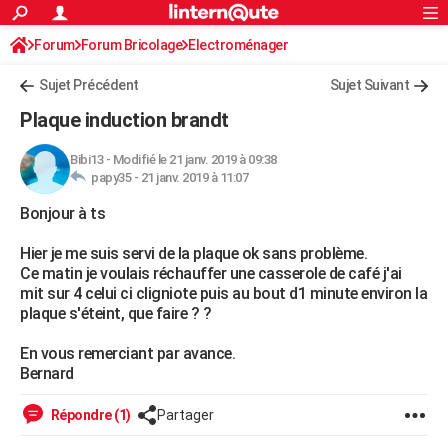
ACTUALITÉS
Forum
Forum Bricolage
Connexion
Electroménager
S'inscrire
Rechercher
Société
Education
Villes
Politique
Faits Divers
Monde
+
SPORT
Sujet Précédent
Sujet Suivant
Football
Cyclisme
Forum
Coupe du monde 2026
Tennis
Rugby
CULTURE
Plaque induction brandt
TNT
Cinéma
Musique
Programme TV
Streaming
Sorties cinéma
+
FINANCE
Bibi13
-
Modifié le 21 janv. 2019 à 09:38
papy35 -
21 janv. 2019 à 11:07
Impôts
Immobilier
Banque
Crédit
Retraite
Epargne
Risques naturels par ville
Assurance
AUTO
Bonjour à ts
Réserver un essai
Berlines
Forum auto
Essais
Citadines
SUV
+
HIGH-TECH
Hier je me suis servi de la plaque ok sans problème.
Meilleur smartphone
Ordinateurs
Guide high-tech
Mobiles
Internet
Jeux vidéo
+
BRICOLAGE
Ce matin je voulais réchauffer une casserole de café j'ai
mit sur 4 celui ci cligniote puis au bout d1 minute environ la
Aménagement intérieur
Cuisine
Jardinage
+
Forum
Extérieur
Salle de bains
Rangement
WEEK-END
plaque s'éteint, que faire ? ?
Escapades
Expositions
Week-end nature
Guides de France
Patrimoine
Musées
+
LIFESTYLE
En vous remerciant par avance.
Bernard
Bien-être
Mode
+
Art de vivre
Loisirs
Modes de vie
SANTE
Répondre (1)
Partager
Guide de la santé
Médicaments
+
Alimentation
Maladies
Sommeil
VOYAGE