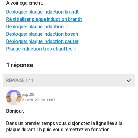
A voir également:
City break
Voyage de noces
Climat
Destinations
Voyage nature
Forum
+
PHOTO
Debloquer plaque induction brandt
Réinitialiser plaque induction brandt
GUIDES D'ACHAT
Débloquer plaque induction
✓
BONS PLANS
Debloquer plaque induction bosch
Débloquer plaque induction sauter
CARTE DE VOEUX
Plaque induction trop chauffée
✓
Carte Bonne année
Carte Pâques
Carte de Noël
Carte Saint-Valentin
Carte d'anniversaire
DICTIONNAIRE
1 réponse
Biographies
Expressions
Dictionnaire
Citations
Proverbes
PROGRAMME TV
RÉPONSE 1 / 1
COPAINS D'AVANT
Se connecter
Collèges
Universités
Service militaire
S'inscrire
Lycées
Primaires
Entreprises
Avis de recherche
papy35
AVIS DE DÉCÈS
21 janv. 2019 à 11:07
FORUM
Bonjour,
Lifestyle
Sport
Television
Cinema
Bricolage
Culture
Auto
Voyage
Dans un premier temps vous disjonctez la ligne liée à la
plaque durant 1h puis vous remettez en fonction