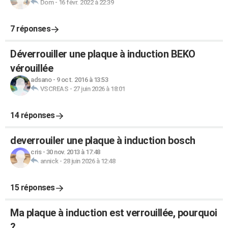
Dom
-
16 févr. 2022 à 22:39
7 réponses
Déverrouiller une plaque à induction BEKO
vérouillée
adsano
-
9 oct. 2016 à 13:53
VSCREAS
-
27 juin 2026 à 18:01
14 réponses
deverrouiler une plaque à induction bosch
cris
-
30 nov. 2013 à 17:48
annick
-
28 juin 2026 à 12:48
15 réponses
Ma plaque à induction est verrouillée, pourquoi
?