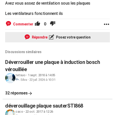
Avez vous assez de ventilation sous les plaques
Les ventilateurs fonctionnent ils
0
Commenter
Répondre
Posez votre question
Discussions similaires
Déverrouiller une plaque à induction bosch
vérouillée
tetsuo
-
1 sept. 2010 à 14:05
Silva
-
22 juil. 2026 à 10:31
32 réponses
déverouillage plaque sauterSTI868
caco
-
22 oct. 2017 à 12:26