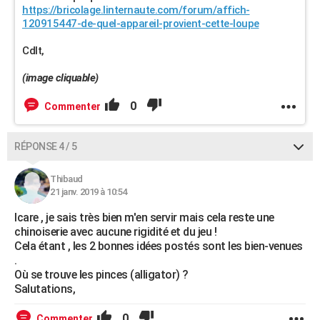
https://bricolage.linternaute.com/forum/affich-
120915447-de-quel-appareil-provient-cette-loupe
Cdlt,
(image cliquable)
0
Commenter
RÉPONSE 4 / 5
Thibaud
21 janv. 2019 à 10:54
Icare , je sais très bien m'en servir mais cela reste une
chinoiserie avec aucune rigidité et du jeu !
Cela étant , les 2 bonnes idées postés sont les bien-venues
.
Où se trouve les pinces (alligator) ?
Salutations,
0
Commenter