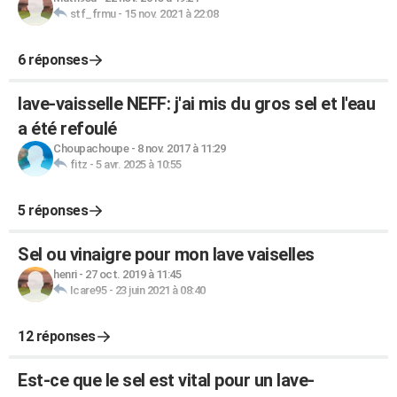
stf_frmu
-
15 nov. 2021 à 22:08
6 réponses
lave-vaisselle NEFF: j'ai mis du gros sel et l'eau
a été refoulé
Choupachoupe
-
8 nov. 2017 à 11:29
fitz
-
5 avr. 2025 à 10:55
5 réponses
Sel ou vinaigre pour mon lave vaiselles
henri
-
27 oct. 2019 à 11:45
Icare95
-
23 juin 2021 à 08:40
12 réponses
Est-ce que le sel est vital pour un lave-