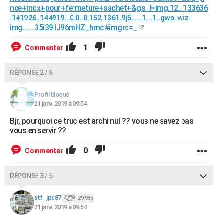
nce+inox+pour+fermeture+sachet+&gs_l=img.12...133636
.141926..144919...0.0..0.152.1361.9j5......1....1..gws-wiz-
img.......35i39.lJ96mHZ_hmc#imgrc=_
1
Commenter
RÉPONSE 2 / 5
Profil bloqué
21 janv. 2019 à 09:54
Bjr, pourquoi ce truc est archi nul ?? vous ne savez pas
vous en servir ??
0
Commenter
RÉPONSE 3 / 5
stf_jpd87
29 966
21 janv. 2019 à 09:54