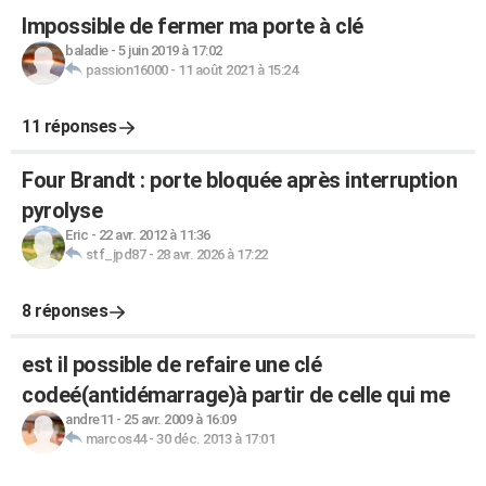
Impossible de fermer ma porte à clé
baladie
-
5 juin 2019 à 17:02
passion16000
-
11 août 2021 à 15:24
11 réponses
Four Brandt : porte bloquée après interruption
pyrolyse
Eric
-
22 avr. 2012 à 11:36
stf_jpd87
-
28 avr. 2026 à 17:22
8 réponses
est il possible de refaire une clé
codeé(antidémarrage)à partir de celle qui me
andre11
-
25 avr. 2009 à 16:09
marcos44
-
30 déc. 2013 à 17:01