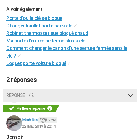
City break
Voyage de noces
Climat
Destinations
Voyage nature
Forum
+
PHOTO
A voir également:
Porte d'ou la clé se bloque
GUIDES D'ACHAT
Changer barillet porte sans clé
✓
BONS PLANS
Robinet thermostatique bloqué chaud
Ma porte d'entrée ne ferme plus a clé
CARTE DE VOEUX
Comment changer le canon d'une serrure fermée sans la
clé ?
✓
Carte Bonne année
Carte Pâques
Carte de Noël
Carte Saint-Valentin
Carte d'anniversaire
DICTIONNAIRE
Loquet porte voiture bloqué
✓
Biographies
Expressions
Dictionnaire
Citations
Proverbes
PROGRAMME TV
2 réponses
COPAINS D'AVANT
Se connecter
Collèges
Universités
Service militaire
S'inscrire
Lycées
Primaires
Entreprises
Avis de recherche
RÉPONSE 1 / 2
AVIS DE DÉCÈS
FORUM
Meilleure réponse
Lifestyle
Sport
Television
Cinema
Bricolage
Culture
Auto
Voyage
lekabilien
2 243
22 janv. 2019 à 22:14
Bonsoir