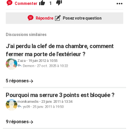
1
Commenter
Répondre
Posez votre question
Discussions similaires
J'ai perdu la clef de ma chambre, comment
fermer ma porte de l'extérieur ?
Zaza
-
19 juin 2012 à 10:55
Demon
-
27 oct. 2025 à 10:22
5 réponses
Pourquoi ma serrure 3 points est bloquée ?
monikamedis
-
23 janv. 2011 à 13:34
ys09
-
25 janv. 2011 à 19:50
9 réponses