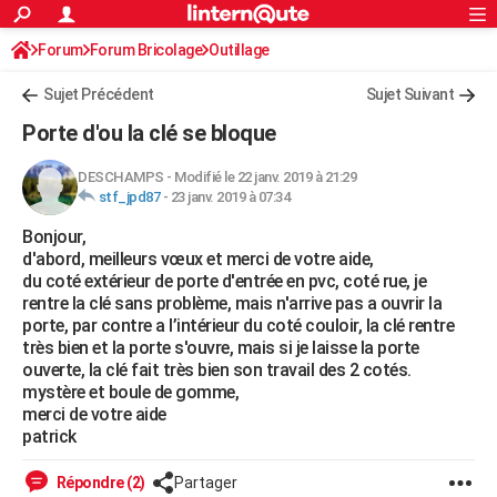
ACTUALITÉS
Forum
Forum Bricolage
Connexion
Outillage
S'inscrire
Rechercher
Société
Education
Villes
Politique
Faits Divers
Monde
+
SPORT
Sujet Précédent
Sujet Suivant
Football
Cyclisme
Forum
Coupe du monde 2026
Tennis
Rugby
CULTURE
Porte d'ou la clé se bloque
TNT
Cinéma
Musique
Programme TV
Streaming
Sorties cinéma
+
FINANCE
DESCHAMPS
-
Modifié le 22 janv. 2019 à 21:29
stf_jpd87
-
23 janv. 2019 à 07:34
Impôts
Immobilier
Banque
Crédit
Retraite
Epargne
Risques naturels par ville
Assurance
AUTO
Bonjour,
Réserver un essai
Berlines
Forum auto
Essais
Citadines
SUV
+
HIGH-TECH
d'abord, meilleurs vœux et merci de votre aide,
du coté extérieur de porte d'entrée en pvc, coté rue, je
Meilleur smartphone
Ordinateurs
Guide high-tech
Mobiles
Internet
Jeux vidéo
+
BRICOLAGE
rentre la clé sans problème, mais n'arrive pas a ouvrir la
porte, par contre a l’intérieur du coté couloir, la clé rentre
Aménagement intérieur
Cuisine
Jardinage
+
Forum
Extérieur
Salle de bains
Rangement
WEEK-END
très bien et la porte s'ouvre, mais si je laisse la porte
ouverte, la clé fait très bien son travail des 2 cotés.
Escapades
Expositions
Week-end nature
Guides de France
Patrimoine
Musées
+
LIFESTYLE
mystère et boule de gomme,
merci de votre aide
Bien-être
Mode
+
Art de vivre
Loisirs
Modes de vie
SANTE
patrick
Guide de la santé
Médicaments
+
Alimentation
Maladies
Sommeil
VOYAGE
Répondre (2)
Partager