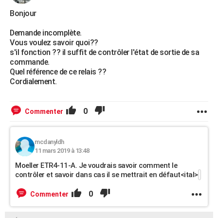
City break
Voyage de noces
Climat
Destinations
Voyage nature
Forum
+
PHOTO
Bonjour
GUIDES D'ACHAT
Demande incomplète.
Vous voulez savoir quoi??
BONS PLANS
s'il fonction ?? il suffit de contrôler l'état de sortie de sa
commande.
CARTE DE VOEUX
Quel référence de ce relais ??
Cordialement.
Carte Bonne année
Carte Pâques
Carte de Noël
Carte Saint-Valentin
Carte d'anniversaire
DICTIONNAIRE
Biographies
Expressions
Dictionnaire
Citations
Proverbes
PROGRAMME TV
0
Commenter
COPAINS D'AVANT
mcdanyldh
Se connecter
Collèges
Universités
Service militaire
S'inscrire
Lycées
Primaires
Entreprises
Avis de recherche
AVIS DE DÉCÈS
11 mars 2019 à 13:48
Moeller ETR4-11-A. Je voudrais savoir comment le
FORUM
contrôler et savoir dans cas il se mettrait en défaut<ital>
Lifestyle
Sport
Television
Cinema
Bricolage
Culture
Auto
Voyage
0
Commenter