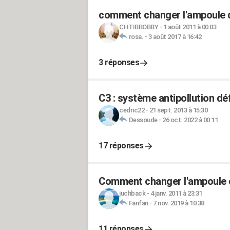
comment changer l'ampoule
CHTIBBOBBY
-
1 août 2011 à 00:03
rosa.
-
3 août 2017 à 16:42
3 réponses
C3 : système antipollution défa
cedric22
-
21 sept. 2013 à 15:30
Dessoude
-
26 oct. 2022 à 00:11
17 réponses
Comment changer l'ampoule d'
juchback
-
4 janv. 2011 à 23:31
Fanfan
-
7 nov. 2019 à 10:38
11 réponses