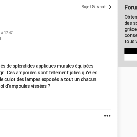
Foru
Sujet Suivant
Obten
des s
grâce
 à 17:47
conse
4
tous v
pés de splendides appliques murales équipées
n. Ces ampoules sont tellement jolies qu'elles
 le culot des lampes exposés a tout un chacun.
vol d'ampoules vissées ?