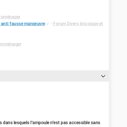
roménager
s anti fausse manœuvre
✓
-
Forum Divers bricolage et
troménager
es dans lesquels l'ampoule n'est pas accessible sans