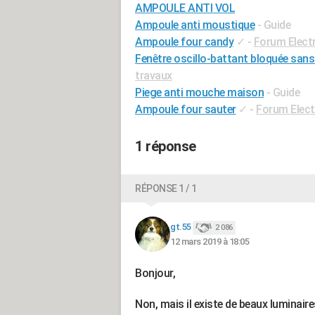
AMPOULE ANTI VOL
Ampoule anti moustique
- Guide
Ampoule four candy
✓
-
Forum Elect
Fenêtre oscillo-battant bloquée san
travaux
Piege anti mouche maison
- Guide
Ampoule four sauter
✓
-
Forum Elec
1 réponse
RÉPONSE 1 / 1
gt.55
2 086
12 mars 2019 à 18:05
Bonjour,
Non, mais il existe de beaux luminair