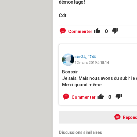
démontage !
Cdt
0
Commenter
alan34_1744
12 mars 2019 à 18:14
Bonsoir
Je sais. Mais nous avons du subir le
Merci quand même.
0
Commenter
Répond
Discussions similaires