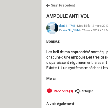
Sujet Précédent
AMPOULE ANTI VOL
alan34_1744
-
Modifié le 12 mars 2019
alan34_1744
-
12 mars 2019 à 18:1
Bonjour,
Les hall de ma copropriété sont équi
chacune d'une ampoule Led très desig
disparaissent régulièrement laissant
Existe-t-il un système empêchant le 
Merci
Répondre (1)
Partager
A voir également: