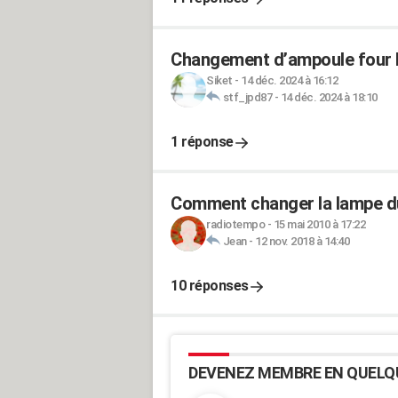
Changement d’ampoule fou
Siket
-
14 déc. 2024 à 16:12
stf_jpd87
-
14 déc. 2024 à 18:10
1 réponse
Comment changer la lampe du
radiotempo
-
15 mai 2010 à 17:22
Jean
-
12 nov. 2018 à 14:40
10 réponses
DEVENEZ MEMBRE EN QUELQ