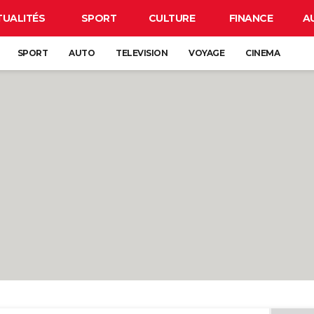
TUALITÉS
SPORT
CULTURE
FINANCE
A
SPORT
AUTO
TELEVISION
VOYAGE
CINEMA