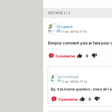
RÉPONSE 2 / 3
Youns73
11 avr. 2019 à 17:10
Bonjour comment puis-je faire pour 
0
Commenter
Profil bloqué
11 avr. 2019 à 17:14
Bjr, très bonne question ; merci de l a
0
Commenter