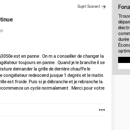
Foru
Sujet Suivant
Trouv
tinue
dépan
élect
:01
commu
durée
Écono
optimi
050e est en panne . On m a conseiller de changer la
ngélateur toujours en panne . Quand je le branche il se
ture demander la grille de derrière chauffe le
le congélateur redescend jusque 1 degrés et le matin
lle est froide. Puis si je débranche et je rebranche la
 recommence un cycle normalement . Merci pour votre