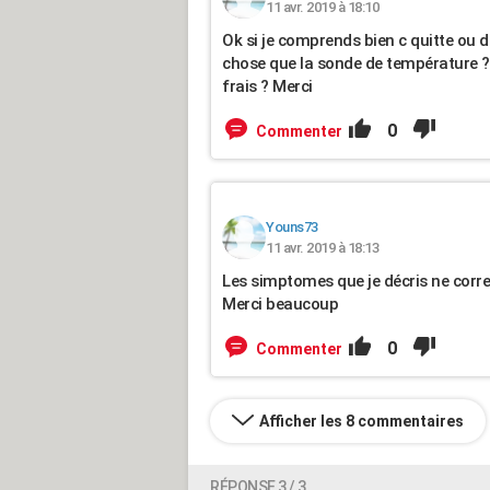
11 avr. 2019 à 18:10
Ok si je comprends bien c quitte ou d
chose que la sonde de température ? O
frais ? Merci
0
Commenter
Youns73
11 avr. 2019 à 18:13
Les simptomes que je décris ne corre
Merci beaucoup
0
Commenter
Afficher les 8 commentaires
RÉPONSE 3 / 3