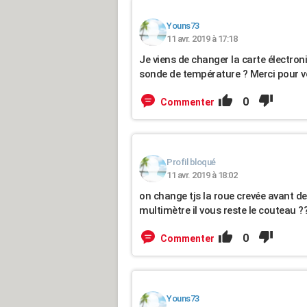
Youns73
11 avr. 2019 à 17:18
Je viens de changer la carte électroniq
sonde de température ? Merci pour v
0
Commenter
Profil bloqué
11 avr. 2019 à 18:02
on change tjs la roue crevée avant de
multimètre il vous reste le couteau ??
0
Commenter
Youns73