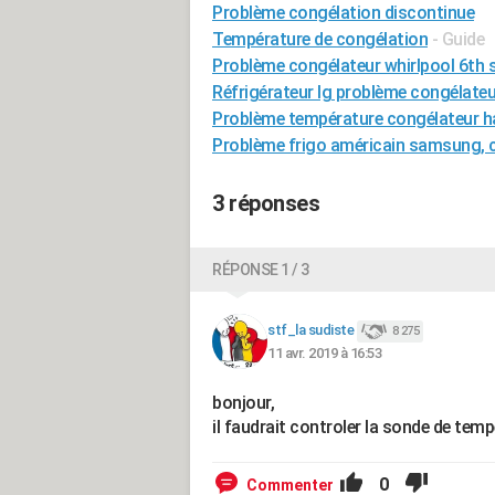
Problème congélation discontinue
Température de congélation
- Guide
Problème congélateur whirlpool 6th 
Réfrigérateur lg problème congélateu
Problème température congélateur h
Problème frigo américain samsung, 
3 réponses
RÉPONSE 1 / 3
stf_la sudiste
8 275
11 avr. 2019 à 16:53
bonjour,
il faudrait controler la sonde de tem
0
Commenter