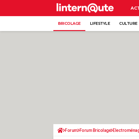
AC
BRICOLAGE
LIFESTYLE
CULTURE
Forum
Forum Bricolage
Electroména