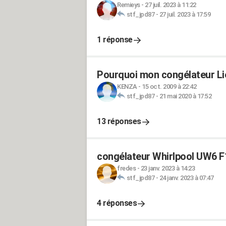
Remieys
-
27 juil. 2023 à 11:22
stf_jpd87
-
27 juil. 2023 à 17:59
1 réponse
Pourquoi mon congélateur Lie
KENZA
-
15 oct. 2009 à 22:42
stf_jpd87
-
21 mai 2020 à 17:52
13 réponses
congélateur Whirlpool UW6 F1
fredes
-
23 janv. 2023 à 14:23
stf_jpd87
-
24 janv. 2023 à 07:47
4 réponses