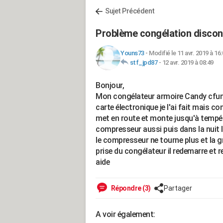
Sujet Précédent
Problème congélation discon
Youns73
-
Modifié le 11 avr. 2019 à 16
stf_jpd87
-
12 avr. 2019 à 08:49
Bonjour,
Mon congélateur armoire Candy cfun3
carte électronique je l'ai fait mais co
met en route et monte jusqu'à tempéra
compresseur aussi puis dans la nuit 
le compresseur ne tourne plus et la gri
prise du congélateur il redemarre et
aide
Répondre (3)
Partager
A voir également: