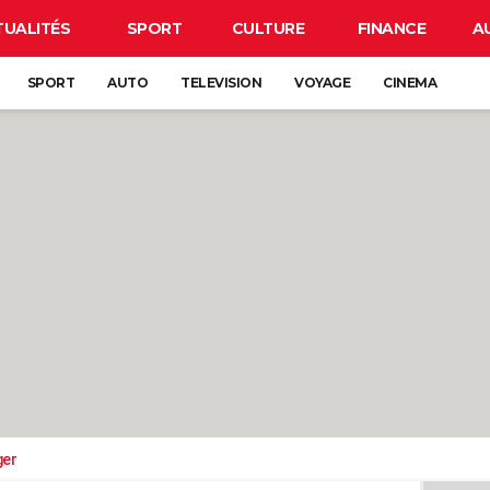
TUALITÉS
SPORT
CULTURE
FINANCE
A
SPORT
AUTO
TELEVISION
VOYAGE
CINEMA
ger