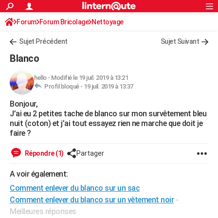
ACTUALITÉS
Forum
Forum Bricolage
Connexion
Nettoyage
S'inscrire
Rechercher
Société
Education
Villes
Politique
Faits Divers
Monde
+
SPORT
Sujet Précédent
Sujet Suivant
Football
Cyclisme
Forum
Coupe du monde 2026
Tennis
Rugby
CULTURE
Blanco
TNT
Cinéma
Musique
Programme TV
Streaming
Sorties cinéma
+
FINANCE
hello
-
Modifié le 19 juil. 2019 à 13:21
Profil bloqué -
19 juil. 2019 à 13:37
Impôts
Immobilier
Banque
Crédit
Retraite
Epargne
Risques naturels par ville
Assurance
AUTO
Bonjour,
Réserver un essai
Berlines
Forum auto
Essais
Citadines
SUV
+
HIGH-TECH
J’ai eu 2 petites tache de blanco sur mon survêtement bleu
nuit (coton) et j’ai tout essayez rien ne marche que doit je
Meilleur smartphone
Ordinateurs
Guide high-tech
Mobiles
Internet
Jeux vidéo
+
BRICOLAGE
faire ?
Aménagement intérieur
Cuisine
Jardinage
+
Forum
Extérieur
Salle de bains
Rangement
WEEK-END
Répondre (1)
Partager
Escapades
Expositions
Week-end nature
Guides de France
Patrimoine
Musées
+
LIFESTYLE
A voir également:
Comment enlever du blanco sur un sac
Bien-être
Mode
+
Art de vivre
Loisirs
Modes de vie
SANTE
Comment enlever du blanco sur un vêtement noir
-
Guide de la santé
Médicaments
+
Alimentation
Maladies
Sommeil
VOYAGE
Meilleures réponses