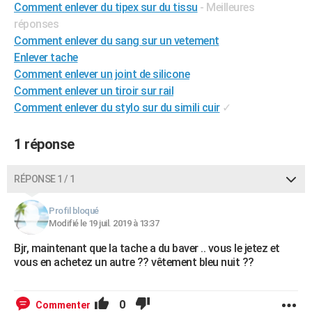
Comment enlever du tipex sur du tissu
- Meilleures
City break
Voyage de noces
Climat
Destinations
Voyage nature
Forum
+
PHOTO
réponses
Comment enlever du sang sur un vetement
GUIDES D'ACHAT
Enlever tache
BONS PLANS
Comment enlever un joint de silicone
Comment enlever un tiroir sur rail
CARTE DE VOEUX
Comment enlever du stylo sur du simili cuir
✓
Carte Bonne année
Carte Pâques
Carte de Noël
Carte Saint-Valentin
Carte d'anniversaire
DICTIONNAIRE
1 réponse
Biographies
Expressions
Dictionnaire
Citations
Proverbes
PROGRAMME TV
RÉPONSE 1 / 1
COPAINS D'AVANT
Se connecter
Collèges
Universités
Service militaire
S'inscrire
Lycées
Primaires
Entreprises
Avis de recherche
Profil bloqué
AVIS DE DÉCÈS
Modifié le 19 juil. 2019 à 13:37
FORUM
Bjr, maintenant que la tache a du baver .. vous le jetez et
vous en achetez un autre ?? vêtement bleu nuit ??
Lifestyle
Sport
Television
Cinema
Bricolage
Culture
Auto
Voyage
0
Commenter