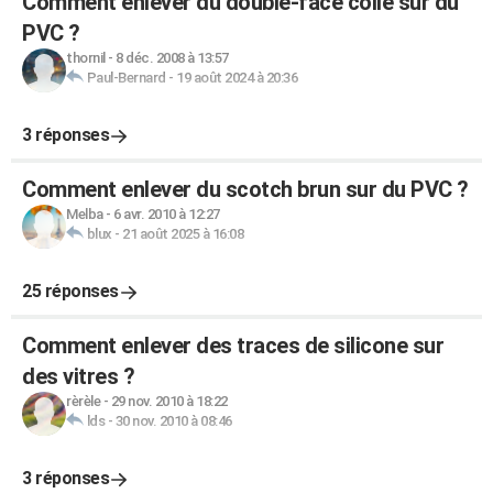
Comment enlever du double-face collé sur du
PVC ?
thornil
-
8 déc. 2008 à 13:57
Paul-Bernard
-
19 août 2024 à 20:36
3 réponses
Comment enlever du scotch brun sur du PVC ?
Melba
-
6 avr. 2010 à 12:27
blux
-
21 août 2025 à 16:08
25 réponses
Comment enlever des traces de silicone sur
des vitres ?
rèrèle
-
29 nov. 2010 à 18:22
lds
-
30 nov. 2010 à 08:46
3 réponses