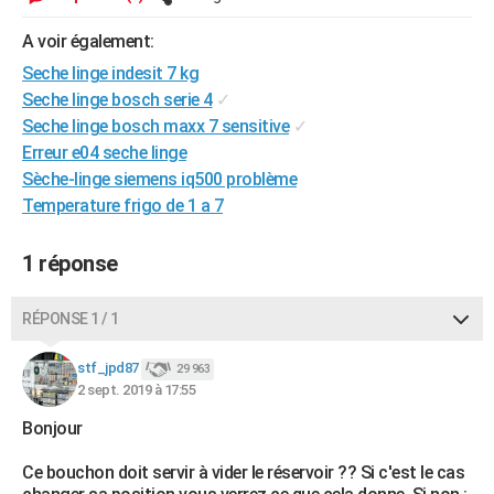
City break
Voyage de noces
Climat
Destinations
Voyage nature
Forum
+
PHOTO
A voir également:
GUIDES D'ACHAT
Seche linge indesit 7 kg
Seche linge bosch serie 4
✓
BONS PLANS
Seche linge bosch maxx 7 sensitive
✓
Erreur e04 seche linge
CARTE DE VOEUX
Sèche-linge siemens iq500 problème
Carte Bonne année
Carte Pâques
Carte de Noël
Carte Saint-Valentin
Carte d'anniversaire
Temperature frigo de 1 a 7
DICTIONNAIRE
Biographies
Expressions
Dictionnaire
Citations
Proverbes
PROGRAMME TV
1 réponse
COPAINS D'AVANT
RÉPONSE 1 / 1
Se connecter
Collèges
Universités
Service militaire
S'inscrire
Lycées
Primaires
Entreprises
Avis de recherche
AVIS DE DÉCÈS
stf_jpd87
29 963
FORUM
2 sept. 2019 à 17:55
Lifestyle
Sport
Television
Cinema
Bricolage
Culture
Auto
Voyage
Bonjour
Ce bouchon doit servir à vider le réservoir ?? Si c'est le cas