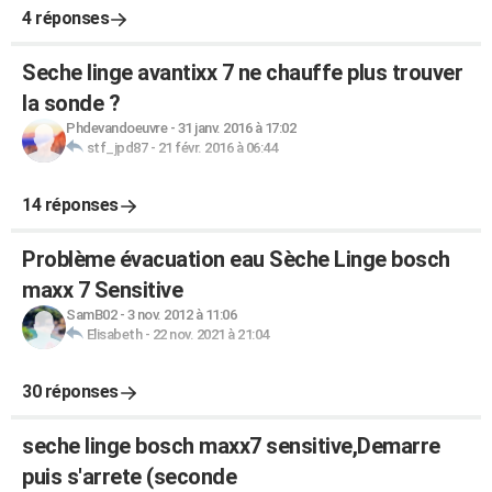
4 réponses
Seche linge avantixx 7 ne chauffe plus trouver
la sonde ?
Phdevandoeuvre
-
31 janv. 2016 à 17:02
stf_jpd87
-
21 févr. 2016 à 06:44
14 réponses
Problème évacuation eau Sèche Linge bosch
maxx 7 Sensitive
SamB02
-
3 nov. 2012 à 11:06
Elisabeth
-
22 nov. 2021 à 21:04
30 réponses
seche linge bosch maxx7 sensitive,Demarre
puis s'arrete (seconde