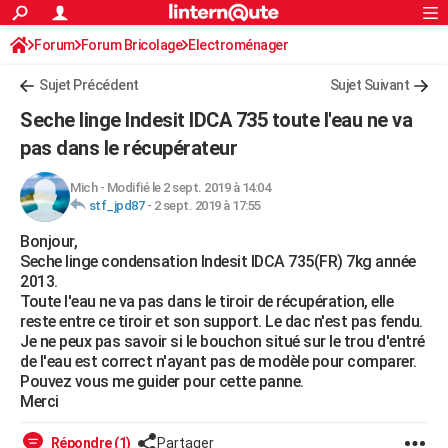
ACTUALITÉS
Forum
Forum Bricolage
Connexion
Electroménager
S'inscrire
Rechercher
Société
Education
Villes
Politique
Faits Divers
Monde
+
SPORT
Sujet Précédent
Sujet Suivant
Football
Cyclisme
Forum
Coupe du monde 2026
Tennis
Rugby
CULTURE
Seche linge Indesit IDCA 735 toute l'eau ne va
TNT
Cinéma
Musique
Programme TV
Streaming
Sorties cinéma
+
pas dans le récupérateur
FINANCE
Impôts
Immobilier
Banque
Crédit
Retraite
Epargne
Risques naturels par ville
Assurance
AUTO
Mich
-
Modifié le 2 sept. 2019 à 14:04
stf_jpd87
-
2 sept. 2019 à 17:55
Réserver un essai
Berlines
Forum auto
Essais
Citadines
SUV
+
HIGH-TECH
Bonjour,
Seche linge condensation Indesit IDCA 735(FR) 7kg année
Meilleur smartphone
Ordinateurs
Guide high-tech
Mobiles
Internet
Jeux vidéo
+
BRICOLAGE
2013.
Toute l'eau ne va pas dans le tiroir de récupération, elle
Aménagement intérieur
Cuisine
Jardinage
+
Forum
Extérieur
Salle de bains
Rangement
WEEK-END
reste entre ce tiroir et son support. Le dac n'est pas fendu.
Je ne peux pas savoir si le bouchon situé sur le trou d'entré
Escapades
Expositions
Week-end nature
Guides de France
Patrimoine
Musées
+
LIFESTYLE
de l'eau est correct n'ayant pas de modèle pour comparer.
Pouvez vous me guider pour cette panne.
Bien-être
Mode
+
Art de vivre
Loisirs
Modes de vie
SANTE
Merci
Guide de la santé
Médicaments
+
Alimentation
Maladies
Sommeil
VOYAGE
Répondre (1)
Partager