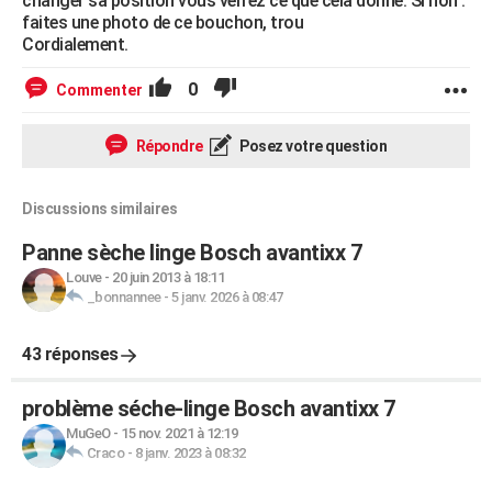
changer sa position vous verrez ce que cela donne. Si non :
faites une photo de ce bouchon, trou
Cordialement.
0
Commenter
Répondre
Posez votre question
Discussions similaires
Panne sèche linge Bosch avantixx 7
Louve
-
20 juin 2013 à 18:11
_bonnannee
-
5 janv. 2026 à 08:47
43 réponses
problème séche-linge Bosch avantixx 7
MuGeO
-
15 nov. 2021 à 12:19
Craco
-
8 janv. 2023 à 08:32