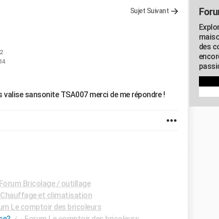
Foru
Sujet Suivant
Explo
maiso
des co
32
encor
14
passio
 valise sansonite TSA007 merci de me répondre !
Forum Bricolage / outillage
Chauffage et climatisation
um Le comptoir des bricoleurs
se?
✓
-
Forum Le comptoir des bricoleurs