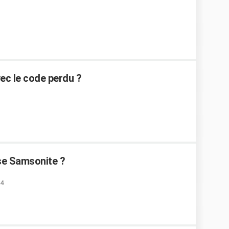
ec le code perdu ?
se Samsonite ?
24