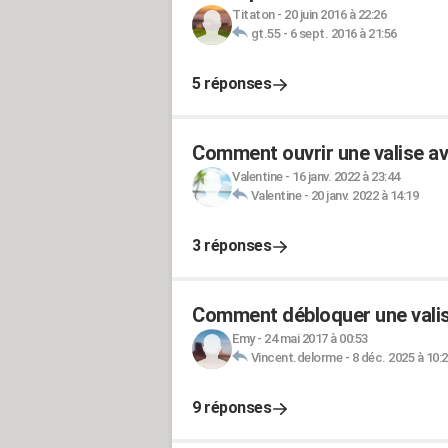
Titaton
-
20 juin 2016 à 22:26
gt.55
-
6 sept. 2016 à 21:56
5 réponses
Comment ouvrir une valise av
Valentine
-
16 janv. 2022 à 23:44
Valentine
-
20 janv. 2022 à 14:19
3 réponses
Comment débloquer une vali
Emy
-
24 mai 2017 à 00:53
Vincent.delorme
-
8 déc. 2025 à 10:
9 réponses