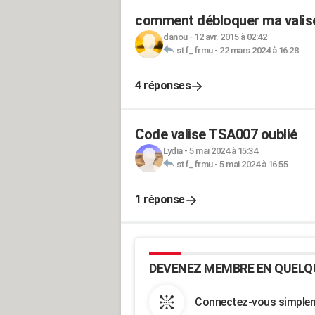
comment débloquer ma valis
danou
-
12 avr. 2015 à 02:42
stf_frmu
-
22 mars 2024 à 16:28
4 réponses
Code valise TSA007 oublié
Lydia
-
5 mai 2024 à 15:34
stf_frmu
-
5 mai 2024 à 16:55
1 réponse
DEVENEZ MEMBRE EN QUELQ
Connectez-vous simpleme