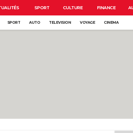
TUALITÉS
SPORT
CULTURE
FINANCE
A
SPORT
AUTO
TELEVISION
VOYAGE
CINEMA