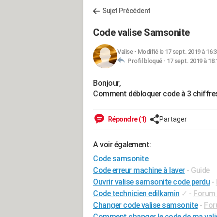
Sujet Précédent
Code valise Samsonite
Valise
-
Modifié le 17 sept. 2019 à 16:
Profil bloqué -
17 sept. 2019 à 18:
Bonjour,
Comment débloquer code à 3 chiffres
Répondre (1)
Partager
A voir également:
Code samsonite
Code erreur machine à laver
- Guide
Ouvrir valise samsonite code perdu
-
Code technicien edilkamin
✓
-
Forum 
Changer code valise samsonite
-
For
Comment changer le code de ma vali