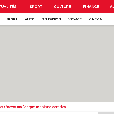
TUALITÉS
SPORT
CULTURE
FINANCE
A
SPORT
AUTO
TELEVISION
VOYAGE
CINEMA
et rénovation
Charpente, toiture, combles