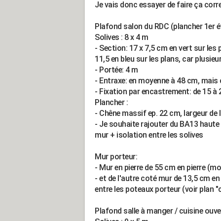
Je vais donc essayer de faire ça corr
Plafond salon du RDC (plancher 1er é
Solives : 8 x 4 m
- Section: 17 x 7,5 cm en vert sur les
11,5 en bleu sur les plans, car plusie
- Portée: 4 m
- Entraxe: en moyenne à 48 cm, mais c
- Fixation par encastrement: de 15 à
Plancher :
- Chêne massif ep. 22 cm, largeur de
- Je souhaite rajouter du BA13 haute
mur + isolation entre les solives
Mur porteur:
- Mur en pierre de 55 cm en pierre (m
- et de l'autre coté mur de 13,5 cm en
entre les poteaux porteur (voir plan "
Plafond salle à manger / cuisine ouve