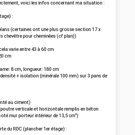
ectement, voici les infos concernant ma situation :
tage) :
 plans (certaines ont une plus grosse section 17 x
urs chevêtre pour cheminées (cf plan))
ela varie entre 43 à 60 cm
 20 cm
 lame: 8 cm, longueur: 180 cm
 densité + isolation (minérale 100 mm) sur 3 pans de
onté au ciment)
 poutre verticale et horizontale remplis en béton
coté mur porteur intérieur de 13,5 cm")
rte du RDC (plancher 1er étage) :