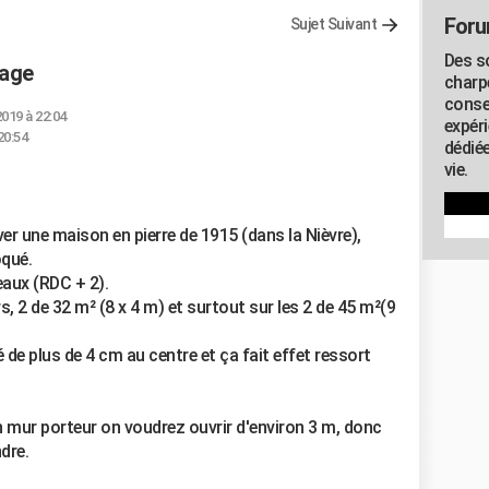
Foru
Sujet Suivant
Des s
vage
charp
conse
2019 à 22:04
expér
20:54
dédiée
vie.
ver une maison en pierre de 1915 (dans la Nièvre),
oqué.
eaux (RDC + 2).
 2 de 32 m² (8 x 4 m) et surtout sur les 2 de 45 m²(9
 de plus de 4 cm au centre et ça fait effet ressort
 mur porteur on voudrez ouvrir d'environ 3 m, donc
dre.