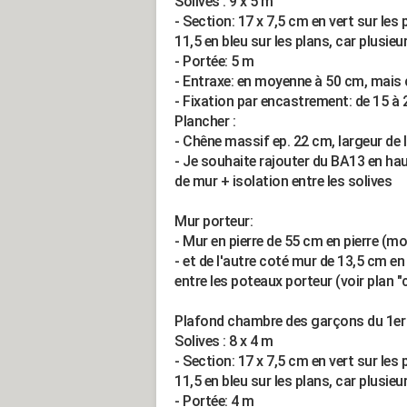
Solives : 9 x 5 m
- Section: 17 x 7,5 cm en vert sur les
11,5 en bleu sur les plans, car plusie
- Portée: 5 m
- Entraxe: en moyenne à 50 cm, mais c
- Fixation par encastrement: de 15 à
Plancher :
- Chêne massif ep. 22 cm, largeur de
- Je souhaite rajouter du BA13 en ha
de mur + isolation entre les solives
Mur porteur:
- Mur en pierre de 55 cm en pierre (m
- et de l'autre coté mur de 13,5 cm en
entre les poteaux porteur (voir plan "
Plafond chambre des garçons du 1er 
Solives : 8 x 4 m
- Section: 17 x 7,5 cm en vert sur les
11,5 en bleu sur les plans, car plusie
- Portée: 4 m