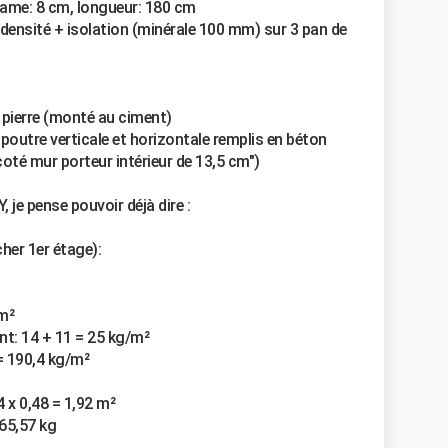
 lame: 8 cm, longueur: 180 cm
 densité + isolation (minérale 100 mm) sur 3 pan de
n pierre (monté au ciment)
 poutre verticale et horizontale remplis en béton
coté mur porteur intérieur de 13,5 cm")
 je pense pouvoir déjà dire :
her 1er étage):
m²
nt: 14 + 11 = 25 kg/m²
= 190,4 kg/m²
 x 0,48 = 1,92 m²
365,57 kg