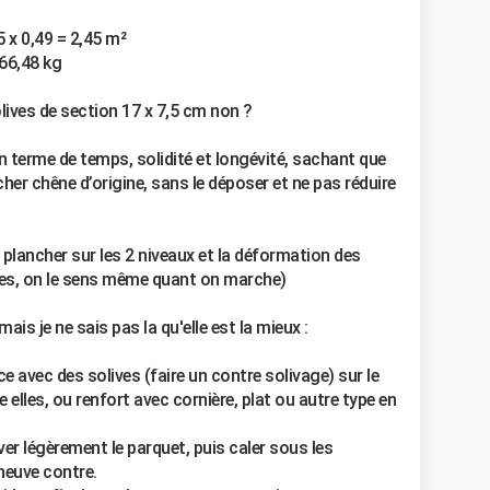
 x 0,49 = 2,45 m²
466,48 kg
ives de section 17 x 7,5 cm non ?
en terme de temps, solidité et longévité, sachant que
her chêne d’origine, sans le déposer et ne pas réduire
du plancher sur les 2 niveaux et la déformation des
res, on le sens même quant on marche)
ais je ne sais pas la qu'elle est la mieux :
orce avec des solives (faire un contre solivage) sur le
e elles, ou renfort avec cornière, plat ou autre type en
er légèrement le parquet, puis caler sous les
 neuve contre.