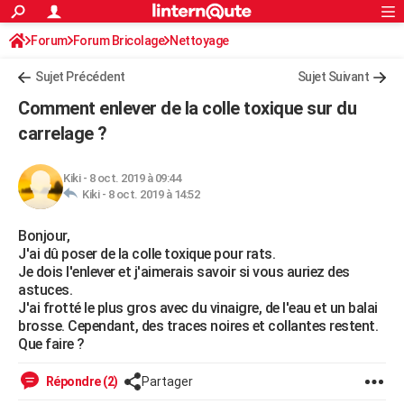
ACTUALITÉS
Forum
Forum Bricolage
Connexion
Nettoyage
S'inscrire
Rechercher
Société
Education
Villes
Politique
Faits Divers
Monde
+
SPORT
Sujet Précédent
Sujet Suivant
Football
Cyclisme
Forum
Coupe du monde 2026
Tennis
Rugby
CULTURE
Comment enlever de la colle toxique sur du
TNT
Cinéma
Musique
Programme TV
Streaming
Sorties cinéma
+
carrelage ?
FINANCE
Impôts
Immobilier
Banque
Crédit
Retraite
Epargne
Risques naturels par ville
Assurance
AUTO
Kiki
-
8 oct. 2019 à 09:44
Kiki -
8 oct. 2019 à 14:52
Réserver un essai
Berlines
Forum auto
Essais
Citadines
SUV
+
HIGH-TECH
Bonjour,
Meilleur smartphone
Ordinateurs
Guide high-tech
Mobiles
Internet
Jeux vidéo
+
BRICOLAGE
J'ai dû poser de la colle toxique pour rats.
Je dois l'enlever et j'aimerais savoir si vous auriez des
Aménagement intérieur
Cuisine
Jardinage
+
Forum
Extérieur
Salle de bains
Rangement
WEEK-END
astuces.
J'ai frotté le plus gros avec du vinaigre, de l'eau et un balai
Escapades
Expositions
Week-end nature
Guides de France
Patrimoine
Musées
+
LIFESTYLE
brosse. Cependant, des traces noires et collantes restent.
Que faire ?
Bien-être
Mode
+
Art de vivre
Loisirs
Modes de vie
SANTE
Répondre (2)
Partager
Guide de la santé
Médicaments
+
Alimentation
Maladies
Sommeil
VOYAGE