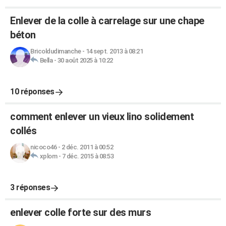
Enlever de la colle à carrelage sur une chape
béton
Bricoldudimanche
-
14 sept. 2013 à 08:21
Bella
-
30 août 2025 à 10:22
10 réponses
comment enlever un vieux lino solidement
collés
nicoco46
-
2 déc. 2011 à 00:52
xplom
-
7 déc. 2015 à 08:53
3 réponses
enlever colle forte sur des murs