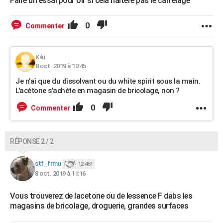
Faire un essai pour oir si cela naltere pas le carrelage
0
Commenter
Kiki
8 oct. 2019 à 10:45
Je n'ai que du dissolvant ou du white spirit sous la main.
L'acétone s'achète en magasin de bricolage, non ?
0
Commenter
RÉPONSE 2 / 2
stf_frmu
12 451
8 oct. 2019 à 11:16
Vous trouverez de lacetone ou de lessence F dabs les
magasins de bricolage, droguerie, grandes surfaces