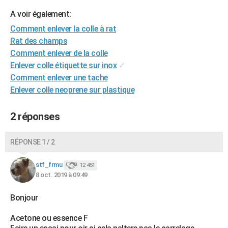
City break
Voyage de noces
Climat
Destinations
Voyage nature
Forum
+
PHOTO
A voir également:
Comment enlever la colle à rat
GUIDES D'ACHAT
Rat des champs
Comment enlever de la colle
BONS PLANS
Enlever colle étiquette sur inox
✓
CARTE DE VOEUX
Comment enlever une tache
Enlever colle neoprene sur plastique
Carte Bonne année
Carte Pâques
Carte de Noël
Carte Saint-Valentin
Carte d'anniversaire
DICTIONNAIRE
Biographies
Expressions
Dictionnaire
Citations
Proverbes
2 réponses
PROGRAMME TV
COPAINS D'AVANT
RÉPONSE 1 / 2
Se connecter
Collèges
Universités
Service militaire
S'inscrire
Lycées
Primaires
Entreprises
Avis de recherche
AVIS DE DÉCÈS
stf_frmu
12 451
8 oct. 2019 à 09:49
FORUM
Lifestyle
Sport
Television
Cinema
Bricolage
Culture
Auto
Voyage
Bonjour
Acetone ou essence F