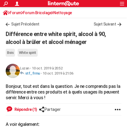
ACTUALITÉS
Forum
Forum Bricolage
Connexion
Nettoyage
S'inscrire
Rechercher
Société
Education
Villes
Politique
Faits Divers
Monde
+
SPORT
Sujet Précédent
Sujet Suivant
Football
Cyclisme
Forum
Coupe du monde 2026
Tennis
Rugby
CULTURE
Différence entre white spirit, alcool à 90,
TNT
Cinéma
Musique
Programme TV
Streaming
Sorties cinéma
+
alcool à brûler et alcool ménager
FINANCE
Impôts
Immobilier
Banque
Crédit
Retraite
Epargne
Risques naturels par ville
Assurance
AUTO
Bois
White spirit
Réserver un essai
Berlines
Forum auto
Essais
Citadines
SUV
+
HIGH-TECH
Luzan
-
10 oct. 2019 à 20:52
stf_frmu
-
10 oct. 2019 à 21:06
Meilleur smartphone
Ordinateurs
Guide high-tech
Mobiles
Internet
Jeux vidéo
+
BRICOLAGE
Bonjour, tout est dans la question. Je ne comprends pas la
Aménagement intérieur
Cuisine
Jardinage
+
Forum
Extérieur
Salle de bains
Rangement
WEEK-END
différence entre ces produits et à quels usages ils peuvent
servir. Merci à vous !
Escapades
Expositions
Week-end nature
Guides de France
Patrimoine
Musées
+
LIFESTYLE
Bien-être
Mode
+
Art de vivre
Loisirs
Modes de vie
Répondre (1)
Partager
SANTE
Guide de la santé
Médicaments
+
Alimentation
Maladies
Sommeil
VOYAGE
A voir également: