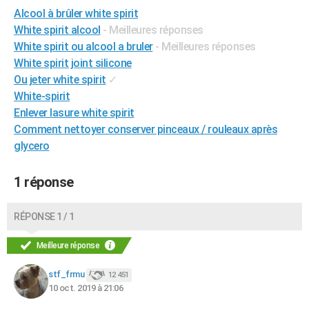
Alcool à brûler white spirit
City break
Voyage de noces
Climat
Destinations
Voyage nature
Forum
+
PHOTO
White spirit alcool
- Meilleures réponses
GUIDES D'ACHAT
White spirit ou alcool a bruler
- Meilleures réponses
White spirit joint silicone
BONS PLANS
Ou jeter white spirit
✓
White-spirit
CARTE DE VOEUX
Enlever lasure white spirit
Carte Bonne année
Carte Pâques
Carte de Noël
Carte Saint-Valentin
Carte d'anniversaire
DICTIONNAIRE
Comment nettoyer conserver pinceaux / rouleaux après
glycero
Biographies
Expressions
Dictionnaire
Citations
Proverbes
PROGRAMME TV
1 réponse
COPAINS D'AVANT
Se connecter
Collèges
Universités
Service militaire
S'inscrire
Lycées
Primaires
Entreprises
Avis de recherche
AVIS DE DÉCÈS
RÉPONSE 1 / 1
FORUM
Meilleure réponse
Lifestyle
Sport
Television
Cinema
Bricolage
Culture
Auto
Voyage
stf_frmu
12 451
10 oct. 2019 à 21:06