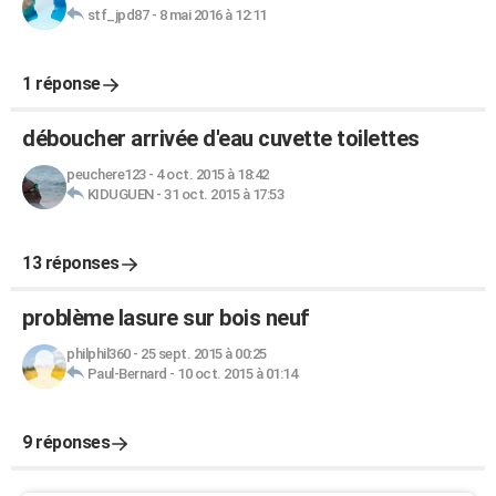
stf_jpd87
-
8 mai 2016 à 12:11
1 réponse
déboucher arrivée d'eau cuvette toilettes
peuchere123
-
4 oct. 2015 à 18:42
KIDUGUEN
-
31 oct. 2015 à 17:53
13 réponses
problème lasure sur bois neuf
philphil360
-
25 sept. 2015 à 00:25
Paul-Bernard
-
10 oct. 2015 à 01:14
9 réponses