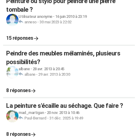
Peinture ou stylo pour peindre une pierre
tombale ?
Utilisateur anonyme
-
16 juin 2010 à 23:19
anneso
-
30 mai 2023 à 22:02
15 réponses
Peindre des meubles mélaminés, plusieurs
possibilités?
albane
-
28 avr. 2013 à 20:45
albane
-
29 avr. 2013 à 20:30
8 réponses
La peinture s'écaille au séchage. Que faire ?
mad_martigan
-
20 nov. 2013 à 10:46
Paul-Bernard
-
31 déc. 2025 à 19:49
8 réponses