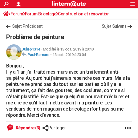
ACTUALITÉS
Forum
Forum Bricolage
Connexion
Construction et rénovation
S'inscrire
Rechercher
Société
Education
Villes
Politique
Faits Divers
Monde
+
SPORT
Peinture, Vernis, Tapissserie
Sujet Précédent
Sujet Suivant
Football
Cyclisme
Forum
Coupe du monde 2026
Tennis
Rugby
CULTURE
Problème de peinture
TNT
Cinéma
Musique
Programme TV
Streaming
Sorties cinéma
+
FINANCE
Juliep1314
-
Modifié le 13 oct. 2019 à 20:40
Paul-Bernard
-
13 oct. 2019 à 23:04
Impôts
Immobilier
Banque
Crédit
Retraite
Epargne
Risques naturels par ville
Assurance
AUTO
Bonjour,
Réserver un essai
Berlines
Forum auto
Essais
Citadines
SUV
+
HIGH-TECH
Il y a 1 an j'ai traité mes murs avec un traitement anti-
salpêtre. Aujourd'hui j'aimerais repeindre ces murs. Mais la
Meilleur smartphone
Ordinateurs
Guide high-tech
Mobiles
Internet
Jeux vidéo
+
BRICOLAGE
peinture ne prend pas du tout sur les parties où il y a le
traitement, ça fait des gouttes, des coulures, comme si
Aménagement intérieur
Cuisine
Jardinage
+
Forum
Extérieur
Salle de bains
Rangement
WEEK-END
c'était plastifié. Est-ce que quelqu'un pourrait m'éclairer et
me dire ce qu'il faut mettre avant ma peinture. Les
Escapades
Expositions
Week-end nature
Guides de France
Patrimoine
Musées
+
LIFESTYLE
vendeurs de mon magasin de bricolage n'ont pas su me
répondre. Merci d'avance.
Bien-être
Mode
+
Art de vivre
Loisirs
Modes de vie
SANTE
Répondre (3)
Partager
Guide de la santé
Médicaments
+
Alimentation
Maladies
Sommeil
VOYAGE