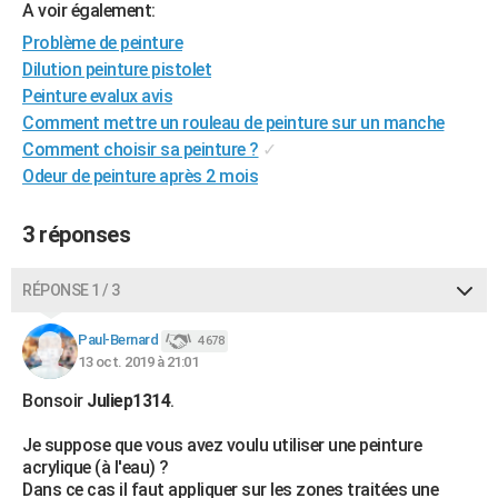
A voir également:
City break
Voyage de noces
Climat
Destinations
Voyage nature
Forum
+
PHOTO
Problème de peinture
Dilution peinture pistolet
GUIDES D'ACHAT
Peinture evalux avis
BONS PLANS
Comment mettre un rouleau de peinture sur un manche
Comment choisir sa peinture ?
✓
CARTE DE VOEUX
Odeur de peinture après 2 mois
Carte Bonne année
Carte Pâques
Carte de Noël
Carte Saint-Valentin
Carte d'anniversaire
DICTIONNAIRE
3 réponses
Biographies
Expressions
Dictionnaire
Citations
Proverbes
PROGRAMME TV
RÉPONSE 1 / 3
COPAINS D'AVANT
Se connecter
Collèges
Universités
Service militaire
S'inscrire
Lycées
Primaires
Entreprises
Avis de recherche
Paul-Bernard
4 678
AVIS DE DÉCÈS
13 oct. 2019 à 21:01
FORUM
Bonsoir
Juliep1314
.
Lifestyle
Sport
Television
Cinema
Bricolage
Culture
Auto
Voyage
Je suppose que vous avez voulu utiliser une peinture
acrylique (à l'eau) ?
Dans ce cas il faut appliquer sur les zones traitées une