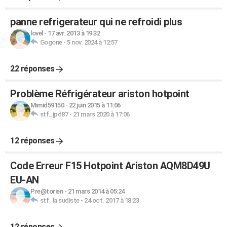
panne refrigerateur qui ne refroidi plus
lovel
-
17 avr. 2013 à 19:32
Gogone
-
5 nov. 2024 à 12:57
22 réponses
Problème Réfrigérateur ariston hotpoint
Mimid59150
-
22 juin 2015 à 11:06
stf_jpd87
-
21 mars 2020 à 17:06
12 réponses
Code Erreur F15 Hotpoint Ariston AQM8D49U
EU-AN
Pre@torien
-
21 mars 2014 à 05:24
stf_la sudiste
-
24 oct. 2017 à 18:23
12 réponses