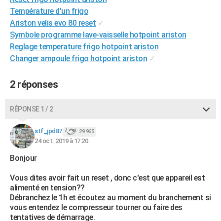
City break
Voyage de noces
Climat
Destinations
Voyage nature
Forum
+
Température d'un frigo
PHOTO
Ariston velis evo 80 reset
✓
GUIDES D'ACHAT
Symbole programme lave-vaisselle hotpoint ariston
Reglage temperature frigo hotpoint ariston
BONS PLANS
Changer ampoule frigo hotpoint ariston
✓
CARTE DE VOEUX
2 réponses
Carte Bonne année
Carte Pâques
Carte de Noël
Carte Saint-Valentin
Carte d'anniversaire
DICTIONNAIRE
RÉPONSE 1 / 2
Biographies
Expressions
Dictionnaire
Citations
Proverbes
PROGRAMME TV
stf_jpd87
COPAINS D'AVANT
29 965
24 oct. 2019 à 17:20
Se connecter
Collèges
Universités
Service militaire
S'inscrire
Lycées
Primaires
Entreprises
Avis de recherche
AVIS DE DÉCÈS
Bonjour
FORUM
Vous dites avoir fait un reset , donc c'est que appareil est
alimenté en tension??
Lifestyle
Sport
Television
Cinema
Bricolage
Culture
Auto
Voyage
Débranchez le 1h et écoutez au moment du branchement si
vous entendez le compresseur tourner ou faire des
tentatives de démarrage.