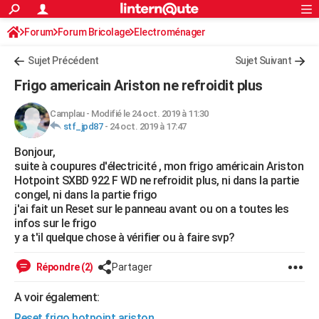
ACTUALITÉS
Forum
Forum Bricolage
Connexion
Electroménager
S'inscrire
Rechercher
Société
Education
Villes
Politique
Faits Divers
Monde
+
SPORT
Sujet Précédent
Sujet Suivant
Football
Cyclisme
Forum
Coupe du monde 2026
Tennis
Rugby
CULTURE
Frigo americain Ariston ne refroidit plus
TNT
Cinéma
Musique
Programme TV
Streaming
Sorties cinéma
+
FINANCE
Camplau
-
Modifié le 24 oct. 2019 à 11:30
stf_jpd87
-
24 oct. 2019 à 17:47
Impôts
Immobilier
Banque
Crédit
Retraite
Epargne
Risques naturels par ville
Assurance
AUTO
Bonjour,
Réserver un essai
Berlines
Forum auto
Essais
Citadines
SUV
+
HIGH-TECH
suite à coupures d'électricité , mon frigo américain Ariston
Hotpoint SXBD 922 F WD ne refroidit plus, ni dans la partie
Meilleur smartphone
Ordinateurs
Guide high-tech
Mobiles
Internet
Jeux vidéo
+
BRICOLAGE
congel, ni dans la partie frigo
j'ai fait un Reset sur le panneau avant ou on a toutes les
Aménagement intérieur
Cuisine
Jardinage
+
Forum
Extérieur
Salle de bains
Rangement
WEEK-END
infos sur le frigo
y a t'il quelque chose à vérifier ou à faire svp?
Escapades
Expositions
Week-end nature
Guides de France
Patrimoine
Musées
+
LIFESTYLE
Répondre (2)
Partager
Bien-être
Mode
+
Art de vivre
Loisirs
Modes de vie
SANTE
A voir également:
Guide de la santé
Médicaments
+
Alimentation
Maladies
Sommeil
VOYAGE
Reset frigo hotpoint ariston