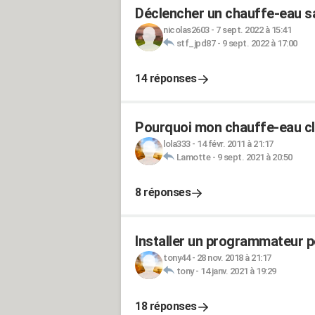
Déclencher un chauffe-eau s
nicolas2603
-
7 sept. 2022 à 15:41
stf_jpd87
-
9 sept. 2022 à 17:00
14 réponses
Pourquoi mon chauffe-eau c
lola333
-
14 févr. 2011 à 21:17
Lamotte
-
9 sept. 2021 à 20:50
8 réponses
Installer un programmateur 
tony44
-
28 nov. 2018 à 21:17
tony
-
14 janv. 2021 à 19:29
18 réponses