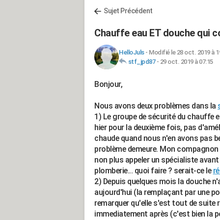
Sujet Précédent
Chauffe eau ET douche qui cou
HelloJuls
-
Modifié le 28 oct. 2019 à 1
stf_jpd87
-
29 oct. 2019 à 07:15
Bonjour,
Nous avons deux problèmes dans la
1) Le groupe de sécurité du chauffe ea
hier pour la deuxième fois, pas d'am
chaude quand nous n'en avons pas besoi
problème demeure. Mon compagnon refu
non plus appeler un spécialiste avant 
plomberie... quoi faire ? serait-ce le
ré
2) Depuis quelques mois la douche n'
aujourd'hui (la remplaçant par une po
remarquer qu'elle s'est tout de suite
immediatement après (c'est bien la po