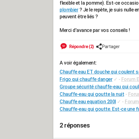
flexible et la pomme). Est-ce occasion
plombier
? Je le repète, je suis null
peuvent être liés ?
Merci d'avance par vos conseils !
Répondre (2)
Partager
A voir également:
Chauffe eau ET douche qui coulent sa
Frigo qui chauffe danger
✓
-
Forum E
Groupe sécurité chauffe-eau qui coul
Chauffe-eau qui goutte la nuit
-
Forum
Chauffe eau equation 200l
✓
-
Forum 
Chauffe-eau qui goutte. Est-ce une fu
2 réponses