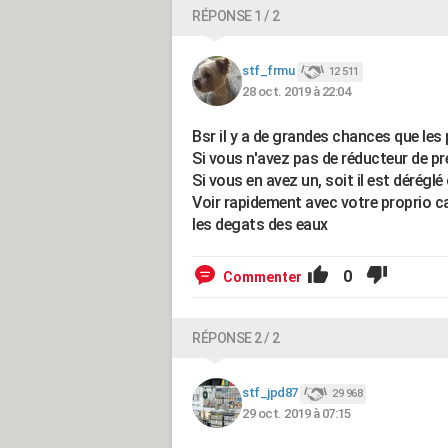
RÉPONSE 1 / 2
stf_frmu
12 511
28 oct. 2019 à 22:04
Bsr il y a de grandes chances que les 
Si vous n'avez pas de réducteur de pre
Si vous en avez un, soit il est déréglé
Voir rapidement avec votre proprio ca
les degats des eaux
0
Commenter
RÉPONSE 2 / 2
stf_jpd87
29 968
29 oct. 2019 à 07:15