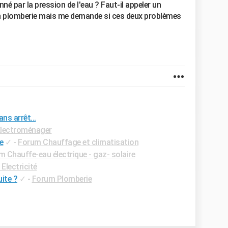
né par la pression de l'eau ? Faut-il appeler un
e en plomberie mais me demande si ces deux problèmes
ns arrêt...
lectroménager
e
✓
-
Forum Chauffage et climatisation
 Chauffe-eau électrique - gaz- solaire
Electricité
ite ?
✓
-
Forum Plomberie