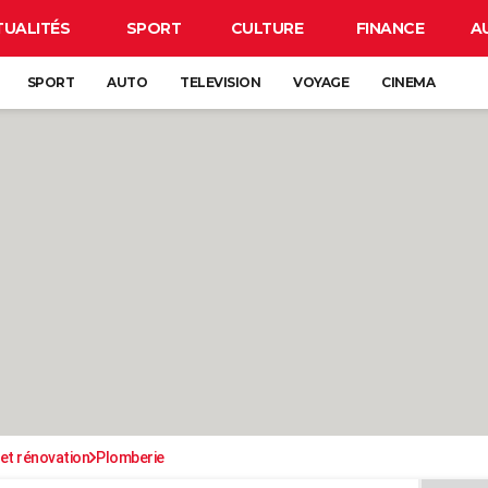
TUALITÉS
SPORT
CULTURE
FINANCE
A
SPORT
AUTO
TELEVISION
VOYAGE
CINEMA
et rénovation
Plomberie