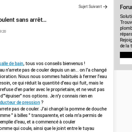
Foru
Sujet Suivant
Solut
lent sans arrêt...
Trouv
plomb
9:20
répar
Rejoi
de la 
salle de bain
, tous vos conseils bienvenus !
u n'arrete pas de couler depuis un an... on l'a changé
élioration. Nous nous sommes habitués à fermer l'eau
n, ce qui réduit la quantité d'eau qui fuit, mais le
se d'en parler avec le proprietaire, et ne veut pas
d'"épuiser" nos options. Je n'y connais rien en
ducteur de pression
?
arrete pas de couler. J'ai changé la pomme de douche
mme " à billes " transparente, et cela m'a permis de
 remplie d'eau, et a commencé à couler
mme qui coule, ainsi que le joint entre le tuyau