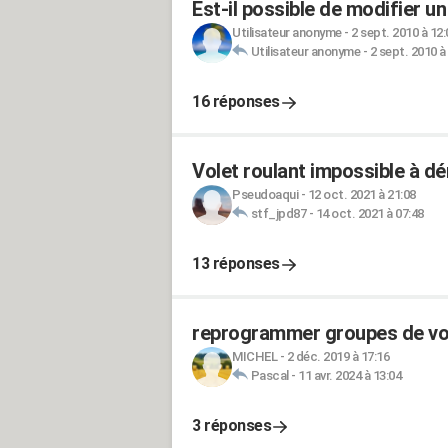
Est-il possible de modifier u
Utilisateur anonyme
-
2 sept. 2010 à 12:
Utilisateur anonyme
-
2 sept. 2010 à
16 réponses
Volet roulant impossible à dé
Pseudoaqui
-
12 oct. 2021 à 21:08
stf_jpd87
-
14 oct. 2021 à 07:48
13 réponses
reprogrammer groupes de vol
MICHEL
-
2 déc. 2019 à 17:16
Pascal
-
11 avr. 2024 à 13:04
3 réponses