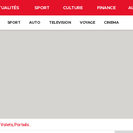
TUALITÉS
SPORT
CULTURE
FINANCE
A
SPORT
AUTO
TELEVISION
VOYAGE
CINEMA
Volets, Portails..