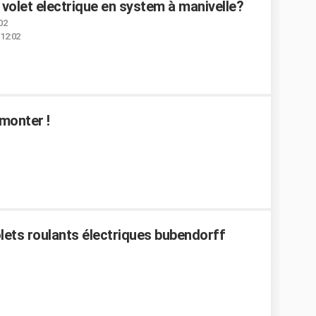
n volet electrique en system à manivelle?
02
 12:02
monter !
ets roulants électriques bubendorff