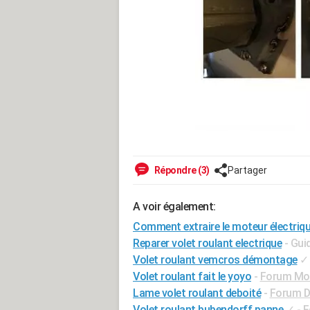
Répondre (3)
Partager
A voir également:
Comment extraire le moteur électriqu
Reparer volet roulant electrique
- Gui
Volet roulant vemcros démontage
✓
Volet roulant fait le yoyo
-
Forum Moto
Lame volet roulant deboité
-
Forum Di
Volet roulant bubendorff panne
✓
-
F