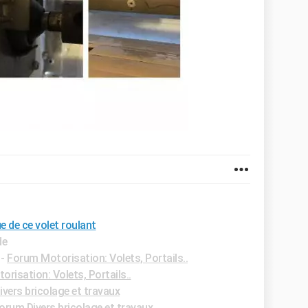
e de ce volet roulant
de
-
Forum Motorisation: Volets, Portails..
risation: Volets, Portails..
vers bricolage et travaux
orum Divers bricolage et travaux