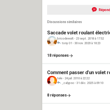
Répond
Discussions similaires
Saccade volet roulant électr
bricodewalt
-
23 sept. 2018 à 17:52
tony-31
-
30 nov. 2020 à 18:23
18 réponses
Comment passer d'un volet ro
tele
-
24 juil. 2010 à 22:22
_calypso
-
31 déc. 2025 à 09:10
8 réponses