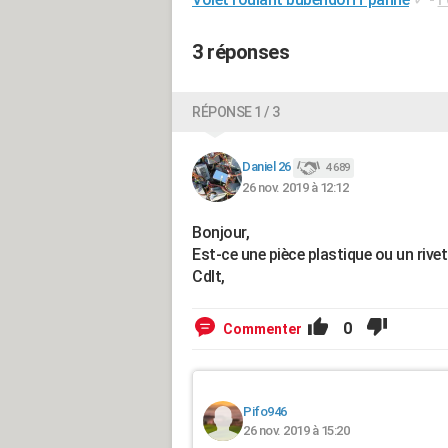
3 réponses
RÉPONSE 1 / 3
Daniel 26
4 689
26 nov. 2019 à 12:12
Bonjour,
Est-ce une pièce plastique ou un rive
Cdlt,
0
Commenter
Pifo946
26 nov. 2019 à 15:20