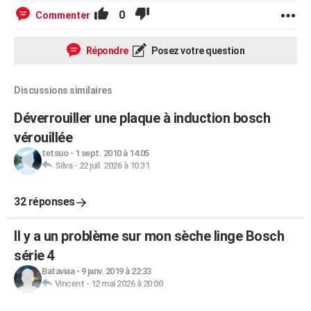
0
Commenter
Répondre
Posez votre question
Discussions similaires
Déverrouiller une plaque à induction bosch
vérouillée
tetsuo
-
1 sept. 2010 à 14:05
Silva
-
22 juil. 2026 à 10:31
32 réponses
Il y a un problème sur mon sèche linge Bosch
série 4
Bataviaa
-
9 janv. 2019 à 22:33
Vincent
-
12 mai 2026 à 20:00