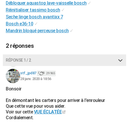
Débloquer aquastop lave-vaisselle bosch
✓
City break
Voyage de noces
Climat
Destinations
Voyage nature
Forum
+
PHOTO
Réinitialiser tassimo bosch
✓
Seche linge bosch avantixx 7
GUIDES D'ACHAT
Bosch e36-10
✓
BONS PLANS
Mandrin bloqué perceuse bosch
✓
CARTE DE VOEUX
2 réponses
Carte Bonne année
Carte Pâques
Carte de Noël
Carte Saint-Valentin
Carte d'anniversaire
DICTIONNAIRE
RÉPONSE 1 / 2
Biographies
Expressions
Dictionnaire
Citations
Proverbes
PROGRAMME TV
stf_jpd87
29 965
COPAINS D'AVANT
28 janv. 2020 à 18:56
Se connecter
Collèges
Universités
Service militaire
S'inscrire
Lycées
Primaires
Entreprises
Avis de recherche
Bonsoir
AVIS DE DÉCÈS
En démontant les carters pour arriver à l'enrouleur
FORUM
Que cette vue pour vous aider.
Lifestyle
Sport
Television
Cinema
Bricolage
Culture
Auto
Voyage
Voir sur cette
VUE ÉCLATÉE
Cordialement.