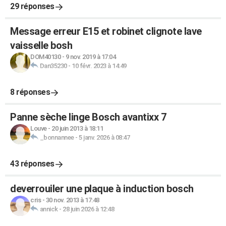
29 réponses
Message erreur E15 et robinet clignote lave
vaisselle bosh
DOM40130
-
9 nov. 2019 à 17:04
Dan35230
-
10 févr. 2023 à 14:49
8 réponses
Panne sèche linge Bosch avantixx 7
Louve
-
20 juin 2013 à 18:11
_bonnannee
-
5 janv. 2026 à 08:47
43 réponses
deverrouiler une plaque à induction bosch
cris
-
30 nov. 2013 à 17:48
annick
-
28 juin 2026 à 12:48