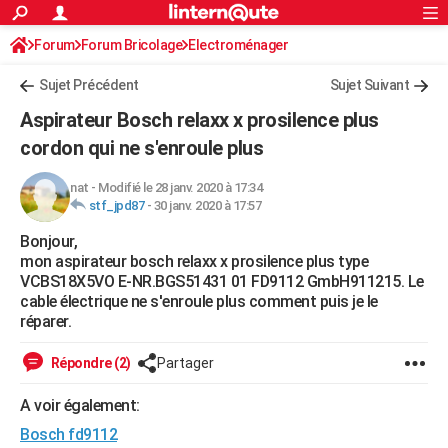
ACTUALITÉS
Forum
Forum Bricolage
Connexion
Electroménager
S'inscrire
Rechercher
Société
Education
Villes
Politique
Faits Divers
Monde
+
SPORT
Sujet Précédent
Sujet Suivant
Football
Cyclisme
Forum
Coupe du monde 2026
Tennis
Rugby
CULTURE
Aspirateur Bosch relaxx x prosilence plus
TNT
Cinéma
Musique
Programme TV
Streaming
Sorties cinéma
+
cordon qui ne s'enroule plus
FINANCE
Impôts
Immobilier
Banque
Crédit
Retraite
Epargne
Risques naturels par ville
Assurance
AUTO
nat
-
Modifié le 28 janv. 2020 à 17:34
stf_jpd87
-
30 janv. 2020 à 17:57
Réserver un essai
Berlines
Forum auto
Essais
Citadines
SUV
+
HIGH-TECH
Bonjour,
mon aspirateur bosch relaxx x prosilence plus type
Meilleur smartphone
Ordinateurs
Guide high-tech
Mobiles
Internet
Jeux vidéo
+
BRICOLAGE
VCBS18X5VO E-NR.BGS51431 01 FD9112 GmbH911215. Le
cable électrique ne s'enroule plus comment puis je le
Aménagement intérieur
Cuisine
Jardinage
+
Forum
Extérieur
Salle de bains
Rangement
WEEK-END
réparer.
Escapades
Expositions
Week-end nature
Guides de France
Patrimoine
Musées
+
LIFESTYLE
Répondre (2)
Partager
Bien-être
Mode
+
Art de vivre
Loisirs
Modes de vie
SANTE
A voir également:
Guide de la santé
Médicaments
+
Alimentation
Maladies
Sommeil
VOYAGE
Bosch fd9112