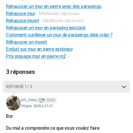
City break
Voyage de noces
Climat
Destinations
Voyage nature
Forum
+
Rehausser un mur en pierre avec des parpaings
PHOTO
Rehausse mur
- Meilleures réponses
GUIDES D'ACHAT
Rehausse muret
- Meilleures réponses
Rehausser un mur en parpaing existant
BONS PLANS
Comment surélever un mur de parpaings déjà crépi ?
Réhausser un muret
CARTE DE VOEUX
Enduit sur mur en pierre extérieur
Carte Bonne année
Carte Pâques
Carte de Noël
Carte Saint-Valentin
Carte d'anniversaire
DICTIONNAIRE
Prix piquage mur en pierre m2
✓
Biographies
Expressions
Dictionnaire
Citations
Proverbes
PROGRAMME TV
3 réponses
COPAINS D'AVANT
RÉPONSE 1 / 3
Se connecter
Collèges
Universités
Service militaire
S'inscrire
Lycées
Primaires
Entreprises
Avis de recherche
AVIS DE DÉCÈS
stf_frmu
12 511
FORUM
30 janv. 2020 à 21:31
Lifestyle
Sport
Television
Cinema
Bricolage
Culture
Auto
Voyage
Bsr
Du mal a comprendre ce que vous voulez faire