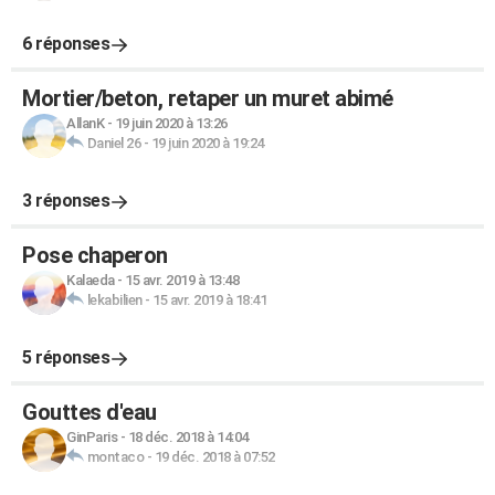
6 réponses
Mortier/beton, retaper un muret abimé
AllanK
-
19 juin 2020 à 13:26
Daniel 26
-
19 juin 2020 à 19:24
3 réponses
Pose chaperon
Kalaeda
-
15 avr. 2019 à 13:48
lekabilien
-
15 avr. 2019 à 18:41
5 réponses
Gouttes d'eau
GinParis
-
18 déc. 2018 à 14:04
montaco
-
19 déc. 2018 à 07:52