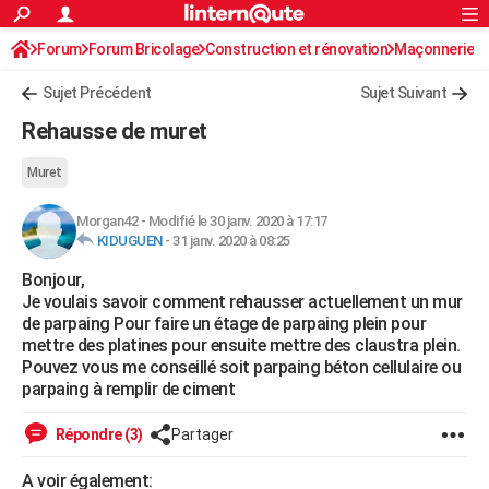
ACTUALITÉS
Forum
Forum Bricolage
Connexion
Construction et rénovation
S'inscrire
Maçonnerie
Rechercher
Société
Education
Villes
Politique
Faits Divers
Monde
+
SPORT
Sujet Précédent
Sujet Suivant
Football
Cyclisme
Forum
Coupe du monde 2026
Tennis
Rugby
CULTURE
Rehausse de muret
TNT
Cinéma
Musique
Programme TV
Streaming
Sorties cinéma
+
FINANCE
Muret
Impôts
Immobilier
Banque
Crédit
Retraite
Epargne
Risques naturels par ville
Assurance
AUTO
Morgan42
-
Modifié le 30 janv. 2020 à 17:17
KIDUGUEN
-
31 janv. 2020 à 08:25
Réserver un essai
Berlines
Forum auto
Essais
Citadines
SUV
+
HIGH-TECH
Bonjour,
Meilleur smartphone
Ordinateurs
Guide high-tech
Mobiles
Internet
Jeux vidéo
+
BRICOLAGE
Je voulais savoir comment rehausser actuellement un mur
de parpaing Pour faire un étage de parpaing plein pour
Aménagement intérieur
Cuisine
Jardinage
+
Forum
Extérieur
Salle de bains
Rangement
WEEK-END
mettre des platines pour ensuite mettre des claustra plein.
Pouvez vous me conseillé soit parpaing béton cellulaire ou
Escapades
Expositions
Week-end nature
Guides de France
Patrimoine
Musées
+
LIFESTYLE
parpaing à remplir de ciment
Bien-être
Mode
+
Art de vivre
Loisirs
Modes de vie
SANTE
Répondre (3)
Partager
Guide de la santé
Médicaments
+
Alimentation
Maladies
Sommeil
VOYAGE
A voir également: