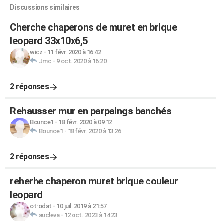
Discussions similaires
Cherche chaperons de muret en brique
leopard 33x10x6,5
wicz
-
11 févr. 2020 à 16:42
Jmc
-
9 oct. 2020 à 16:20
2 réponses
Rehausser mur en parpaings banchés
Bounce1
-
18 févr. 2020 à 09:12
Bounce1
-
18 févr. 2020 à 13:26
2 réponses
reherhe chaperon muret brique couleur
leopard
otrodat
-
10 juil. 2019 à 21:57
aucleva
-
12 oct. 2023 à 14:23