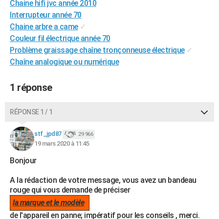
Chaine hifi jvc année 2010
City break
Voyage de noces
Climat
Destinations
Voyage nature
Forum
+
PHOTO
Interrupteur année 70
Chaine arbre a came
✓
GUIDES D'ACHAT
Couleur fil électrique année 70
Problème graissage chaîne tronçonneuse électrique
✓
BONS PLANS
Chaîne analogique ou numérique
CARTE DE VOEUX
1 réponse
Carte Bonne année
Carte Pâques
Carte de Noël
Carte Saint-Valentin
Carte d'anniversaire
DICTIONNAIRE
Biographies
Expressions
Dictionnaire
Citations
Proverbes
PROGRAMME TV
RÉPONSE 1 / 1
COPAINS D'AVANT
stf_jpd87
29 966
19 mars 2020 à 11:45
Se connecter
Collèges
Universités
Service militaire
S'inscrire
Lycées
Primaires
Entreprises
Avis de recherche
AVIS DE DÉCÈS
Bonjour
FORUM
A la rédaction de votre message, vous avez un bandeau
Lifestyle
Sport
Television
Cinema
Bricolage
Culture
Auto
Voyage
rouge qui vous demande de préciser
la marque et le modèle
de l'appareil en panne; impératif pour les conseils , merci.