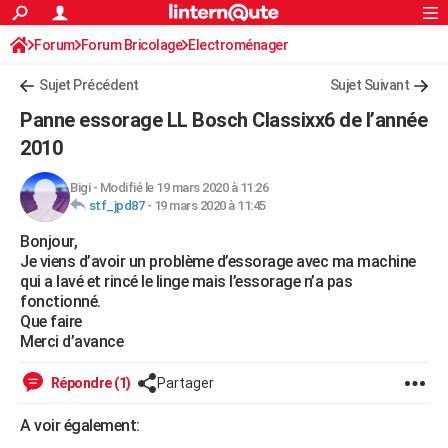
ACTUALITÉS
Forum
Forum Bricolage
Connexion
Electroménager
S'inscrire
Rechercher
Société
Education
Villes
Politique
Faits Divers
Monde
+
SPORT
Sujet Précédent
Sujet Suivant
Football
Cyclisme
Forum
Coupe du monde 2026
Tennis
Rugby
CULTURE
Panne essorage LL Bosch Classixx6 de l’année
TNT
Cinéma
Musique
Programme TV
Streaming
Sorties cinéma
+
2010
FINANCE
Impôts
Immobilier
Banque
Crédit
Retraite
Epargne
Risques naturels par ville
Assurance
AUTO
Bigi
-
Modifié le 19 mars 2020 à 11:26
stf_jpd87
-
19 mars 2020 à 11:45
Réserver un essai
Berlines
Forum auto
Essais
Citadines
SUV
+
HIGH-TECH
Bonjour,
Je viens d’avoir un problème d’essorage avec ma machine
Meilleur smartphone
Ordinateurs
Guide high-tech
Mobiles
Internet
Jeux vidéo
+
BRICOLAGE
qui a lavé et rincé le linge mais l’essorage n’a pas
fonctionné.
Aménagement intérieur
Cuisine
Jardinage
+
Forum
Extérieur
Salle de bains
Rangement
WEEK-END
Que faire
Merci d’avance
Escapades
Expositions
Week-end nature
Guides de France
Patrimoine
Musées
+
LIFESTYLE
Répondre (1)
Partager
Bien-être
Mode
+
Art de vivre
Loisirs
Modes de vie
SANTE
A voir également:
Guide de la santé
Médicaments
+
Alimentation
Maladies
Sommeil
VOYAGE