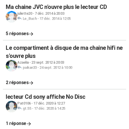
Ma chaine JVC n'ouvre plus le lecteur CD
juliette20
-
7 déc. 2014 à 20:03
Le_Buch
-
17 déc. 2014 à 12:05
5 réponses
Le compartiment à disque de ma chaine hifi ne
s'ouvre plus
Azaelia
-
23 sept. 2012 à 20:03
paikan33
-
24 sept. 2012 à 10:00
2 réponses
lecteur Cd sony affiche No Disc
Pat0106
-
17 déc. 2020 à 12:27
gt.55
-
17 déc. 2020 à 14:25
1 réponse