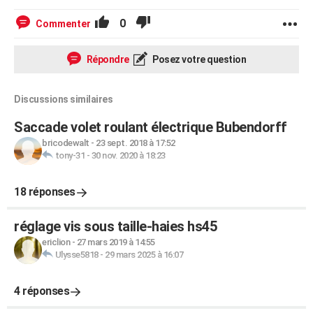
0
Commenter
Répondre
Posez votre question
Discussions similaires
Saccade volet roulant électrique Bubendorff
bricodewalt
-
23 sept. 2018 à 17:52
tony-31
-
30 nov. 2020 à 18:23
18 réponses
réglage vis sous taille-haies hs45
ericlion
-
27 mars 2019 à 14:55
Ulysse5818
-
29 mars 2025 à 16:07
4 réponses