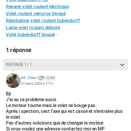
City break
Voyage de noces
Climat
Destinations
Voyage nature
Forum
+
Reparer volet roulant electrique
PHOTO
Volet roulant vemcros bloqué
GUIDES D'ACHAT
Réinitialiser volet roulant bubendorff
Lame volet roulant deboité
BONS PLANS
Volet bubendorff bloqué
✓
CARTE DE VOEUX
1 réponse
Carte Bonne année
Carte Pâques
Carte de Noël
Carte Saint-Valentin
Carte d'anniversaire
DICTIONNAIRE
RÉPONSE 1 / 1
Biographies
Expressions
Dictionnaire
Citations
Proverbes
PROGRAMME TV
stf_frmu
COPAINS D'AVANT
12 497
21 mars 2020 à 17:21
Se connecter
Collèges
Universités
Service militaire
S'inscrire
Lycées
Primaires
Entreprises
Avis de recherche
AVIS DE DÉCÈS
Bjr
J'ai eu ce problème aussi.
FORUM
Le moteur tourne mais le volet ne bouge pas.
Après i.spection, cest l'axe qui est cassé et n'entraîne plus
Lifestyle
Sport
Television
Cinema
Bricolage
Culture
Auto
Voyage
le volet.
Pas d'autres solutions que de changer le moteur.
Si vous voulez une adresse contactez moi en MP