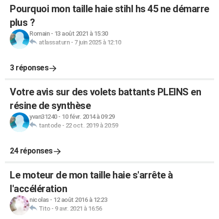
Pourquoi mon taille haie stihl hs 45 ne démarre
plus ?
Romain
-
13 août 2021 à 15:30
atlassaturn
-
7 juin 2025 à 12:10
3 réponses
Votre avis sur des volets battants PLEINS en
résine de synthèse
yvan31240
-
10 févr. 2014 à 09:29
tantode
-
22 oct. 2019 à 20:59
24 réponses
Le moteur de mon taille haie s'arrête à
l'accélération
nicolas
-
12 août 2016 à 12:23
Tito
-
9 avr. 2021 à 16:56