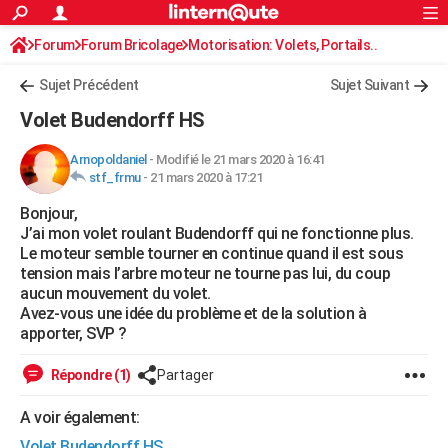
ACTUALITÉS
Forum
Forum Bricolage
Connexion
Motorisation: Volets, Portails..
S'inscrire
Rechercher
Société
Education
Villes
Politique
Faits Divers
Monde
+
SPORT
Sujet Précédent
Sujet Suivant
Football
Cyclisme
Forum
Coupe du monde 2026
Tennis
Rugby
CULTURE
Volet Budendorff HS
TNT
Cinéma
Musique
Programme TV
Streaming
Sorties cinéma
+
FINANCE
Arnopoldaniel
-
Modifié le 21 mars 2020 à 16:41
stf_frmu
-
21 mars 2020 à 17:21
Impôts
Immobilier
Banque
Crédit
Retraite
Epargne
Risques naturels par ville
Assurance
AUTO
Bonjour,
Réserver un essai
Berlines
Forum auto
Essais
Citadines
SUV
+
HIGH-TECH
J’ai mon volet roulant Budendorff qui ne fonctionne plus.
Le moteur semble tourner en continue quand il est sous
Meilleur smartphone
Ordinateurs
Guide high-tech
Mobiles
Internet
Jeux vidéo
+
BRICOLAGE
tension mais l’arbre moteur ne tourne pas lui, du coup
aucun mouvement du volet.
Aménagement intérieur
Cuisine
Jardinage
+
Forum
Extérieur
Salle de bains
Rangement
WEEK-END
Avez-vous une idée du problème et de la solution à
apporter, SVP ?
Escapades
Expositions
Week-end nature
Guides de France
Patrimoine
Musées
+
LIFESTYLE
Répondre (1)
Partager
Bien-être
Mode
+
Art de vivre
Loisirs
Modes de vie
SANTE
A voir également:
Guide de la santé
Médicaments
+
Alimentation
Maladies
Sommeil
VOYAGE
Volet Budendorff HS