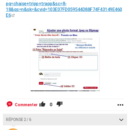
pq=chaise+tripp+trapp&sc=8-
18&qs=n&sk=&cvid=103E07FD059544D88F74F43149E460
E6
0
Commenter
RÉPONSE 2 / 6