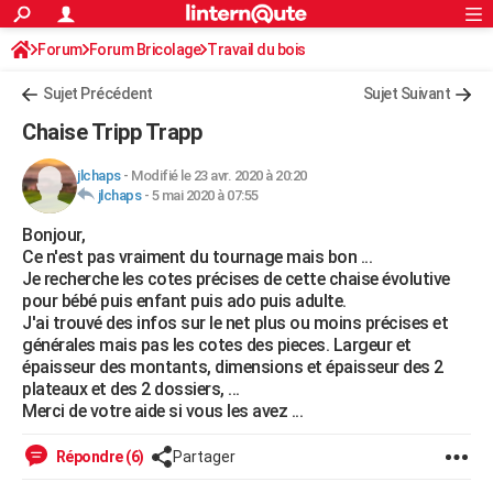
ACTUALITÉS
Forum
Forum Bricolage
Connexion
Travail du bois
S'inscrire
Rechercher
Société
Education
Villes
Politique
Faits Divers
Monde
+
SPORT
Sujet Précédent
Sujet Suivant
Football
Cyclisme
Forum
Coupe du monde 2026
Tennis
Rugby
CULTURE
Chaise Tripp Trapp
TNT
Cinéma
Musique
Programme TV
Streaming
Sorties cinéma
+
FINANCE
jlchaps
-
Modifié le 23 avr. 2020 à 20:20
jlchaps
-
5 mai 2020 à 07:55
Impôts
Immobilier
Banque
Crédit
Retraite
Epargne
Risques naturels par ville
Assurance
AUTO
Bonjour,
Réserver un essai
Berlines
Forum auto
Essais
Citadines
SUV
+
HIGH-TECH
Ce n'est pas vraiment du tournage mais bon ...
Je recherche les cotes précises de cette chaise évolutive
Meilleur smartphone
Ordinateurs
Guide high-tech
Mobiles
Internet
Jeux vidéo
+
BRICOLAGE
pour bébé puis enfant puis ado puis adulte.
J'ai trouvé des infos sur le net plus ou moins précises et
Aménagement intérieur
Cuisine
Jardinage
+
Forum
Extérieur
Salle de bains
Rangement
WEEK-END
générales mais pas les cotes des pieces. Largeur et
épaisseur des montants, dimensions et épaisseur des 2
Escapades
Expositions
Week-end nature
Guides de France
Patrimoine
Musées
+
LIFESTYLE
plateaux et des 2 dossiers, ...
Merci de votre aide si vous les avez ...
Bien-être
Mode
+
Art de vivre
Loisirs
Modes de vie
SANTE
Répondre (6)
Partager
Guide de la santé
Médicaments
+
Alimentation
Maladies
Sommeil
VOYAGE