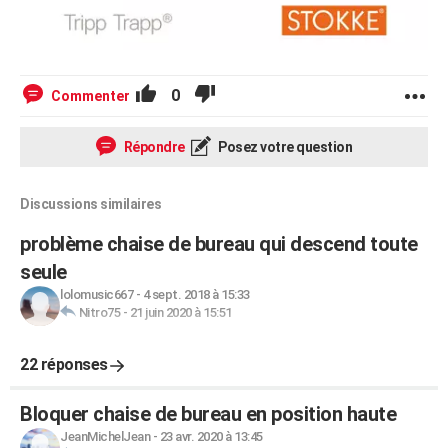
0
Commenter
Répondre
Posez votre question
Discussions similaires
problème chaise de bureau qui descend toute
seule
lolomusic667
-
4 sept. 2018 à 15:33
Nitro75
-
21 juin 2020 à 15:51
22 réponses
Bloquer chaise de bureau en position haute
JeanMichelJean
-
23 avr. 2020 à 13:45