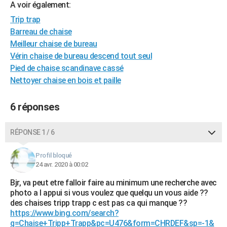
A voir également:
City break
Voyage de noces
Climat
Destinations
Voyage nature
Forum
+
PHOTO
Trip trap
Barreau de chaise
GUIDES D'ACHAT
Meilleur chaise de bureau
BONS PLANS
Vérin chaise de bureau descend tout seul
Pied de chaise scandinave cassé
CARTE DE VOEUX
Nettoyer chaise en bois et paille
Carte Bonne année
Carte Pâques
Carte de Noël
Carte Saint-Valentin
Carte d'anniversaire
DICTIONNAIRE
6 réponses
Biographies
Expressions
Dictionnaire
Citations
Proverbes
PROGRAMME TV
RÉPONSE 1 / 6
COPAINS D'AVANT
Se connecter
Collèges
Universités
Service militaire
S'inscrire
Lycées
Primaires
Entreprises
Avis de recherche
Profil bloqué
AVIS DE DÉCÈS
24 avr. 2020 à 00:02
FORUM
Bjr, va peut etre falloir faire au minimum une recherche avec
photo a l appui si vous voulez que quelqu un vous aide ??
Lifestyle
Sport
Television
Cinema
Bricolage
Culture
Auto
Voyage
des chaises tripp trapp c est pas ca qui manque ??
https://www.bing.com/search?
q=Chaise+Tripp+Trapp&pc=U476&form=CHRDEF&sp=-1&