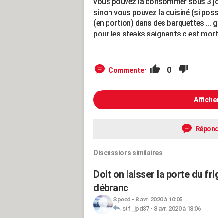
vous pouvez la consommer sous 3 jour
sinon vous pouvez la cuisiné (si poss
(en portion) dans des barquettes ... 
pour les steaks saignants c est mort 
0
Commenter
Affiche
Répond
Discussions similaires
Doit on laisser la porte du fr
débranc
Speed
-
8 avr. 2020 à 10:05
stf_jpd87
-
8 avr. 2020 à 18:06