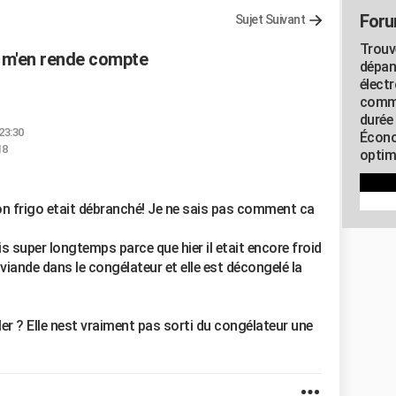
Foru
Sujet Suivant
Trouv
e m'en rende compte
dépan
élect
commu
durée
23:30
Écono
18
optimi
n frigo etait débranché! Je ne sais pas comment ca
s super longtemps parce que hier il etait encore froid
a viande dans le congélateur et elle est décongelé la
er ? Elle nest vraiment pas sorti du congélateur une
.