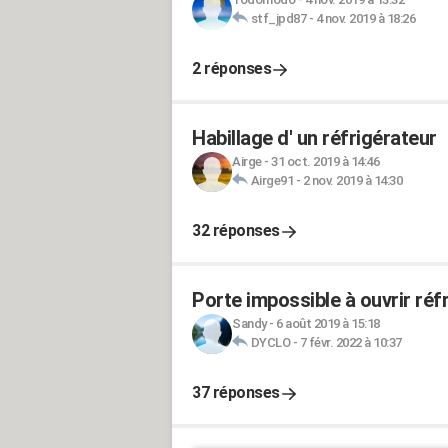
stf_jpd87
-
4 nov. 2019 à 18:26
2 réponses
Habillage d' un réfrigérateur
Airge
-
31 oct. 2019 à 14:46
Airge91
-
2 nov. 2019 à 14:30
32 réponses
Porte impossible à ouvrir ré
Sandy
-
6 août 2019 à 15:18
DYCLO
-
7 févr. 2022 à 10:37
37 réponses