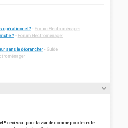
rs opérationnel ?
-
Forum Electroménager
ranché ?
-
Forum Electroménager
ur sans le débrancher
- Guide
ctroménager
el
!! ceci vaut pour la viande comme pour le reste