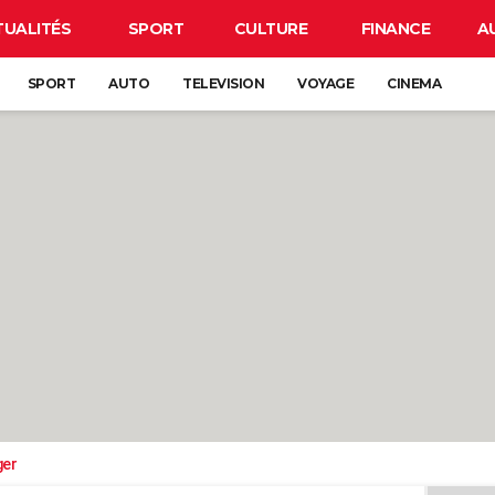
TUALITÉS
SPORT
CULTURE
FINANCE
A
SPORT
AUTO
TELEVISION
VOYAGE
CINEMA
ger