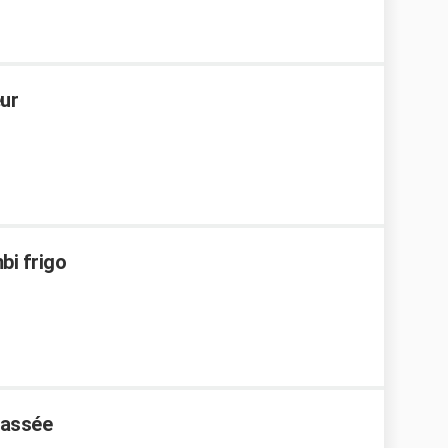
eur
bi frigo
cassée