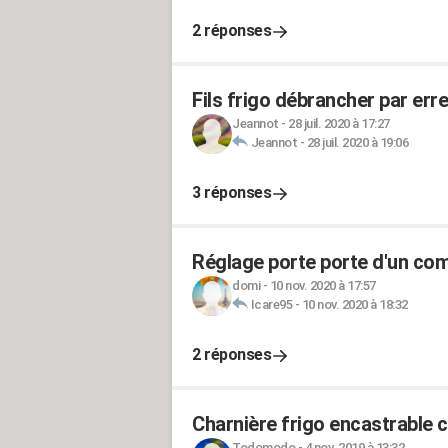
2 réponses
Fils frigo débrancher par err
Jeannot
-
28 juil. 2020 à 17:27
Jeannot
-
28 juil. 2020 à 19:06
3 réponses
Réglage porte porte d'un com
domi
-
10 nov. 2020 à 17:57
Icare95
-
10 nov. 2020 à 18:32
2 réponses
Charnière frigo encastrable 
Todomodo
-
4 nov. 2019 à 13:32