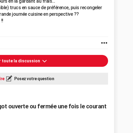
s en la gardant au frais...
ible) trucs en sauce de préférence, puis recongeler
grande journée cuisine en perspective ??
!!
r toute la discussion
re
Posez votre question
igot ouverte ou fermée une fois le courant