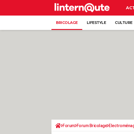
AC
BRICOLAGE
LIFESTYLE
CULTURE
Forum
Forum Bricolage
Electroména