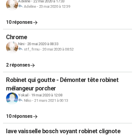
Adeline
-
22 mai 2020 à 17:33
Adeline
-
23 mai 2020 à 12:39
10 réponses
Chrome
Nini
-
20 mai 2020 à 08:33
stf_frmu
-
20 mai 2020 à 08:52
2 réponses
Robinet qui goutte - Démonter tête robinet
mélangeur porcher
Yokail
-
19 mai 2020 à 12:08
Niko
-
21 mars 2021 à 00:13
10 réponses
lave vaisselle bosch voyant robinet clignote