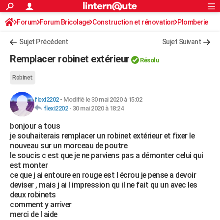
ACTUALITÉS
Forum
Forum Bricolage
Connexion
Construction et rénovation
S'inscrire
Plomberie
Rechercher
Société
Education
Villes
Politique
Faits Divers
Monde
+
SPORT
Sujet Précédent
Sujet Suivant
Football
Cyclisme
Forum
Coupe du monde 2026
Tennis
Rugby
CULTURE
Remplacer robinet extérieur
Résolu
TNT
Cinéma
Musique
Programme TV
Streaming
Sorties cinéma
+
FINANCE
Robinet
Impôts
Immobilier
Banque
Crédit
Retraite
Epargne
Risques naturels par ville
Assurance
AUTO
flexi2202
-
Modifié le 30 mai 2020 à 15:02
flexi2202
-
30 mai 2020 à 18:24
Réserver un essai
Berlines
Forum auto
Essais
Citadines
SUV
+
HIGH-TECH
bonjour a tous
Meilleur smartphone
Ordinateurs
Guide high-tech
Mobiles
Internet
Jeux vidéo
+
BRICOLAGE
je souhaiterais remplacer un robinet extérieur et fixer le
nouveau sur un morceau de poutre
Aménagement intérieur
Cuisine
Jardinage
+
Forum
Extérieur
Salle de bains
Rangement
WEEK-END
le soucis c est que je ne parviens pas a démonter celui qui
est monter
Escapades
Expositions
Week-end nature
Guides de France
Patrimoine
Musées
+
LIFESTYLE
ce que j ai entoure en rouge est l écrou je pense a devoir
deviser , mais j ai l impression qu il ne fait qu un avec les
Bien-être
Mode
+
Art de vivre
Loisirs
Modes de vie
SANTE
deux robinets
comment y arriver
Guide de la santé
Médicaments
+
Alimentation
Maladies
Sommeil
VOYAGE
merci de l aide