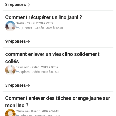
8 réponses
Comment récupérer un lino jauni ?
Gaelle
-
19 juil. 2020 à 22:09
_Phenix
-
23 déc. 2025 à 12:48
9 réponses
comment enlever un vieux lino solidement
collés
nicoco46
-
2 déc. 2011 à 00:52
xplom
-
7 déc. 2015 à 08:53
3 réponses
Comment enlever des tâches orange jaune sur
mon lino ?
Clairalina
-
8 sept. 2009 à 14:43
mherv95
-
6 mai 2020 à 08:34