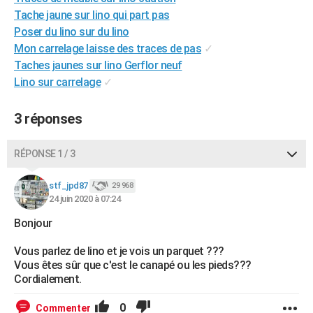
Tache jaune sur lino qui part pas
Poser du lino sur du lino
Mon carrelage laisse des traces de pas
✓
Taches jaunes sur lino Gerflor neuf
Lino sur carrelage
✓
3 réponses
RÉPONSE 1 / 3
stf_jpd87
29 968
24 juin 2020 à 07:24
Bonjour
Vous parlez de lino et je vois un parquet ???
Vous êtes sûr que c'est le canapé ou les pieds???
Cordialement.
0
Commenter