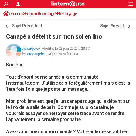
ACTUALITÉS
Forum
Forum Bricolage
Connexion
Nettoyage
S'inscrire
Rechercher
Société
Education
Villes
Politique
Faits Divers
Monde
+
SPORT
Sujet Précédent
Sujet Suivant
Football
Cyclisme
Forum
Coupe du monde 2026
Tennis
Rugby
CULTURE
Canapé a déteint sur mon sol en lino
TNT
Cinéma
Musique
Programme TV
Streaming
Sorties cinéma
+
FINANCE
didougolo
-
Modifié le 23 juin 2020 à 23:37
didougolo
-
24 juin 2020 à 11:04
Impôts
Immobilier
Banque
Crédit
Retraite
Epargne
Risques naturels par ville
Assurance
AUTO
Bonjour,
Réserver un essai
Berlines
Forum auto
Essais
Citadines
SUV
+
HIGH-TECH
Tout d'abord bonne année à la communauté
Meilleur smartphone
Ordinateurs
Guide high-tech
Mobiles
Internet
Jeux vidéo
+
BRICOLAGE
linternaute.com. J'utilise ce site régulièrement mais c'est la
1ère fois fois que je poste un message.
Aménagement intérieur
Cuisine
Jardinage
+
Forum
Extérieur
Salle de bains
Rangement
WEEK-END
Mon problème est que j'ai un canapé rouge qui a déteint sur
Escapades
Expositions
Week-end nature
Guides de France
Patrimoine
Musées
+
LIFESTYLE
le lino de la salle de bain. Comme je suis locataire, je
voudrais essayer de nettoyer cette trace avant de rendre
Bien-être
Mode
+
Art de vivre
Loisirs
Modes de vie
SANTE
l'appartement la semaine prochaine.
Guide de la santé
Médicaments
+
Alimentation
Maladies
Sommeil
VOYAGE
Avez-vous une solution miracle ? Votre aide me serait très