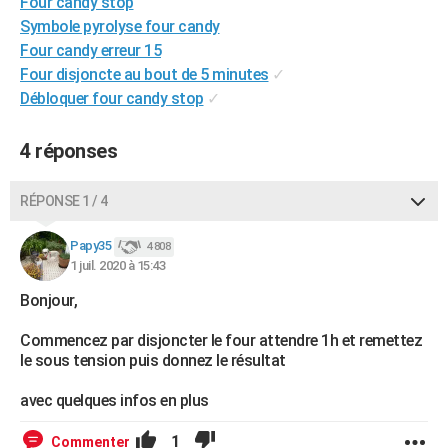
Four candy stop
City break
Voyage de noces
Climat
Destinations
Voyage nature
Forum
+
PHOTO
Symbole pyrolyse four candy
Four candy erreur 15
GUIDES D'ACHAT
Four disjoncte au bout de 5 minutes
✓
Débloquer four candy stop
✓
BONS PLANS
CARTE DE VOEUX
4 réponses
Carte Bonne année
Carte Pâques
Carte de Noël
Carte Saint-Valentin
Carte d'anniversaire
DICTIONNAIRE
RÉPONSE 1 / 4
Biographies
Expressions
Dictionnaire
Citations
Proverbes
PROGRAMME TV
Papy35
4 808
1 juil. 2020 à 15:43
COPAINS D'AVANT
Bonjour,
Se connecter
Collèges
Universités
Service militaire
S'inscrire
Lycées
Primaires
Entreprises
Avis de recherche
AVIS DE DÉCÈS
Commencez par disjoncter le four attendre 1h et remettez
FORUM
le sous tension puis donnez le résultat
Lifestyle
Sport
Television
Cinema
Bricolage
Culture
Auto
Voyage
avec quelques infos en plus
1
Commenter