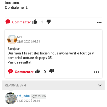
boutons.
Cordialement.
1
Commenter
Mcl
2 juil. 2020 à 08:21
Bonjour
Oui mon fils est électricien nous avons vérifié tout ça y
compris l astuce de papy 35.
Pas de résultat.
0
Commenter
RÉPONSE 3 / 4
stf_jpd87
29 965
3 juil. 2020 à 06:44