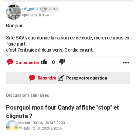
stf_jpd87
29 965
4 juil. 2020 à 06:48
Bonjour
Si le SAV vous donne la raison de ce code, merci de nous en
faire part.
c'est l'entraide à deux sens. Cordialement.
0
Commenter
Répondre
Posez votre question
Discussions similaires
Pourquoi mon four Candy affiche "stop" et
clignote ?
Marion
-
30 nov. 2014 à 22:33
Bibi
-
2 juil. 2026 à 20:55