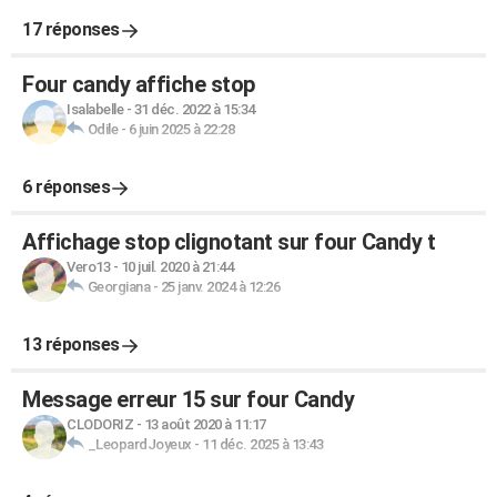
17 réponses
Four candy affiche stop
Isalabelle
-
31 déc. 2022 à 15:34
Odile
-
6 juin 2025 à 22:28
6 réponses
Affichage stop clignotant sur four Candy t
Vero13
-
10 juil. 2020 à 21:44
Georgiana
-
25 janv. 2024 à 12:26
13 réponses
Message erreur 15 sur four Candy
CLODORIZ
-
13 août 2020 à 11:17
_LeopardJoyeux
-
11 déc. 2025 à 13:43