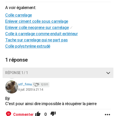
City break
Voyage de noces
Climat
Destinations
Voyage nature
Forum
+
PHOTO
A voir également:
Colle carrelage
GUIDES D'ACHAT
Enlever ciment colle sous carrelage
BONS PLANS
Enlever colle neoprene sur carrelage
✓
Colle à carrelage comme enduit extérieur
CARTE DE VOEUX
Tache sur carrelage qui ne part pas
Colle polystyrène extrudé
Carte Bonne année
Carte Pâques
Carte de Noël
Carte Saint-Valentin
Carte d'anniversaire
DICTIONNAIRE
Biographies
Expressions
Dictionnaire
Citations
Proverbes
PROGRAMME TV
1 réponse
COPAINS D'AVANT
RÉPONSE 1 / 1
Se connecter
Collèges
Universités
Service militaire
S'inscrire
Lycées
Primaires
Entreprises
Avis de recherche
AVIS DE DÉCÈS
stf_frmu
12 511
6 juil. 2020 à 21:14
FORUM
Bjr
Lifestyle
Sport
Television
Cinema
Bricolage
Culture
Auto
Voyage
C'est pour ainsi dire impossible à récupérer la pierre
0
Commenter