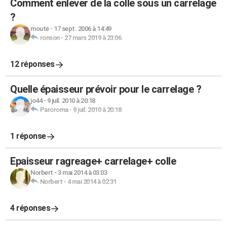
Comment enlever de la colle sous un carrelage
?
moute
-
17 sept. 2006 à 14:49
ronson
-
27 mars 2019 à 23:06
12 réponses
Quelle épaisseur prévoir pour le carrelage ?
jo44
-
9 juil. 2010 à 20:18
Paroroma
-
9 juil. 2010 à 20:18
1 réponse
Epaisseur ragreage+ carrelage+ colle
Norbert
-
3 mai 2014 à 03:03
Norbert
-
4 mai 2014 à 02:31
4 réponses