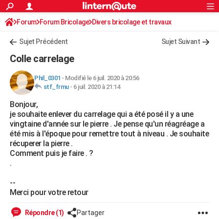
ACTUALITÉS
Forum
Forum Bricolage
Connexion
Divers bricolage et travaux
S'inscrire
Rechercher
Société
Education
Villes
Politique
Faits Divers
Monde
+
SPORT
Sujet Précédent
Sujet Suivant
Football
Cyclisme
Forum
Coupe du monde 2026
Tennis
Rugby
CULTURE
Colle carrelage
TNT
Cinéma
Musique
Programme TV
Streaming
Sorties cinéma
+
FINANCE
Phil_0301
-
Modifié le 6 juil. 2020 à 20:56
stf_frmu
-
6 juil. 2020 à 21:14
Impôts
Immobilier
Banque
Crédit
Retraite
Epargne
Risques naturels par ville
Assurance
AUTO
Bonjour,
Réserver un essai
Berlines
Forum auto
Essais
Citadines
SUV
+
HIGH-TECH
je souhaite enlever du carrelage qui a été posé il y a une
vingtaine d'année sur le pierre . Je pense qu'un réagréage a
Meilleur smartphone
Ordinateurs
Guide high-tech
Mobiles
Internet
Jeux vidéo
+
BRICOLAGE
été mis à l'époque pour remettre tout à niveau . Je souhaite
récuperer la pierre .
Aménagement intérieur
Cuisine
Jardinage
+
Forum
Extérieur
Salle de bains
Rangement
WEEK-END
Comment puis je faire . ?
.
Escapades
Expositions
Week-end nature
Guides de France
Patrimoine
Musées
+
LIFESTYLE
--
Bien-être
Mode
+
Art de vivre
Loisirs
Modes de vie
SANTE
Merci pour votre retour
Guide de la santé
Médicaments
+
Alimentation
Maladies
Sommeil
VOYAGE
Répondre (1)
Partager