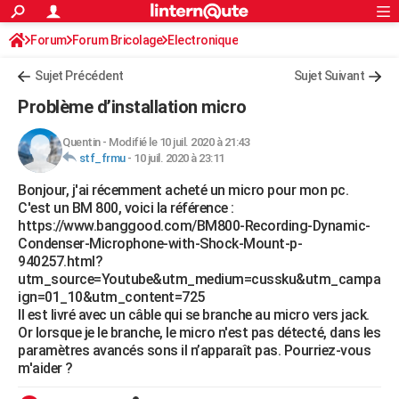
ACTUALITÉS
Forum
Forum Bricolage
Connexion
Electronique
S'inscrire
Rechercher
Société
Education
Villes
Politique
Faits Divers
Monde
+
SPORT
Sujet Précédent
Sujet Suivant
Football
Cyclisme
Forum
Coupe du monde 2026
Tennis
Rugby
CULTURE
Problème d’installation micro
TNT
Cinéma
Musique
Programme TV
Streaming
Sorties cinéma
+
FINANCE
Quentin
-
Modifié le 10 juil. 2020 à 21:43
stf_frmu
-
10 juil. 2020 à 23:11
Impôts
Immobilier
Banque
Crédit
Retraite
Epargne
Risques naturels par ville
Assurance
AUTO
Bonjour, j'ai récemment acheté un micro pour mon pc.
Réserver un essai
Berlines
Forum auto
Essais
Citadines
SUV
+
HIGH-TECH
C'est un BM 800, voici la référence :
https://www.banggood.com/BM800-Recording-Dynamic-
Meilleur smartphone
Ordinateurs
Guide high-tech
Mobiles
Internet
Jeux vidéo
+
BRICOLAGE
Condenser-Microphone-with-Shock-Mount-p-
940257.html?
Aménagement intérieur
Cuisine
Jardinage
+
Forum
Extérieur
Salle de bains
Rangement
WEEK-END
utm_source=Youtube&utm_medium=cussku&utm_campa
ign=01_10&utm_content=725
Escapades
Expositions
Week-end nature
Guides de France
Patrimoine
Musées
+
LIFESTYLE
Il est livré avec un câble qui se branche au micro vers jack.
Or lorsque je le branche, le micro n'est pas détecté, dans les
Bien-être
Mode
+
Art de vivre
Loisirs
Modes de vie
SANTE
paramètres avancés sons il n’apparaît pas. Pourriez-vous
m'aider ?
Guide de la santé
Médicaments
+
Alimentation
Maladies
Sommeil
VOYAGE