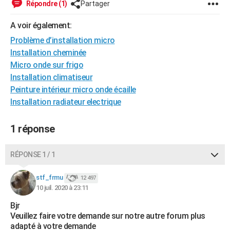
Répondre (1)
Partager
City break
Voyage de noces
Climat
Destinations
Voyage nature
Forum
+
PHOTO
A voir également:
GUIDES D'ACHAT
Problème d’installation micro
Installation cheminée
BONS PLANS
Micro onde sur frigo
CARTE DE VOEUX
Installation climatiseur
Peinture intérieur micro onde écaille
Carte Bonne année
Carte Pâques
Carte de Noël
Carte Saint-Valentin
Carte d'anniversaire
DICTIONNAIRE
Installation radiateur electrique
Biographies
Expressions
Dictionnaire
Citations
Proverbes
PROGRAMME TV
1 réponse
COPAINS D'AVANT
RÉPONSE 1 / 1
Se connecter
Collèges
Universités
Service militaire
S'inscrire
Lycées
Primaires
Entreprises
Avis de recherche
AVIS DE DÉCÈS
stf_frmu
12 497
FORUM
10 juil. 2020 à 23:11
Lifestyle
Sport
Television
Cinema
Bricolage
Culture
Auto
Voyage
Bjr
Veuillez faire votre demande sur notre autre forum plus
adapté à votre demande