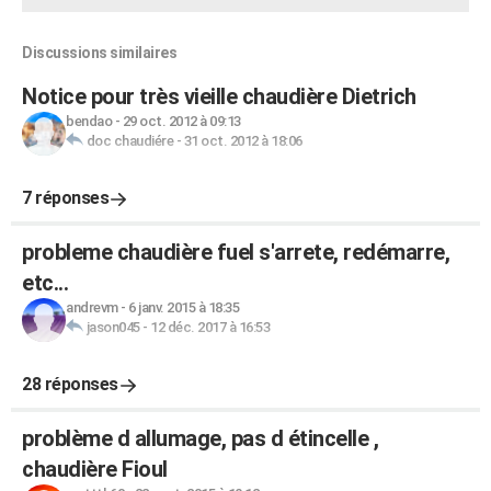
Discussions similaires
Notice pour très vieille chaudière Dietrich
bendao
-
29 oct. 2012 à 09:13
doc chaudiére
-
31 oct. 2012 à 18:06
7 réponses
probleme chaudière fuel s'arrete, redémarre,
etc...
andrevm
-
6 janv. 2015 à 18:35
jason045
-
12 déc. 2017 à 16:53
28 réponses
problème d allumage, pas d étincelle ,
chaudière Fioul