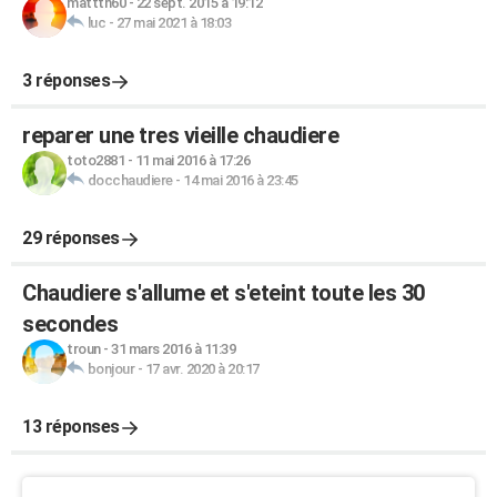
mattth60
-
22 sept. 2015 à 19:12
luc
-
27 mai 2021 à 18:03
3 réponses
reparer une tres vieille chaudiere
toto2881
-
11 mai 2016 à 17:26
docchaudiere
-
14 mai 2016 à 23:45
29 réponses
Chaudiere s'allume et s'eteint toute les 30
secondes
troun
-
31 mars 2016 à 11:39
bonjour
-
17 avr. 2020 à 20:17
13 réponses