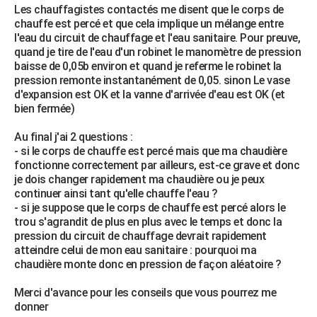
Les chauffagistes contactés me disent que le corps de
City break
Voyage de noces
Climat
Destinations
Voyage nature
Forum
+
PHOTO
chauffe est percé et que cela implique un mélange entre
l'eau du circuit de chauffage et l'eau sanitaire. Pour preuve,
GUIDES D'ACHAT
quand je tire de l'eau d'un robinet le manomètre de pression
baisse de 0,05b environ et quand je referme le robinet la
BONS PLANS
pression remonte instantanément de 0,05. sinon Le vase
d'expansion est OK et la vanne d'arrivée d'eau est OK (et
CARTE DE VOEUX
bien fermée)
Carte Bonne année
Carte Pâques
Carte de Noël
Carte Saint-Valentin
Carte d'anniversaire
DICTIONNAIRE
Au final j'ai 2 questions :
- si le corps de chauffe est percé mais que ma chaudière
Biographies
Expressions
Dictionnaire
Citations
Proverbes
PROGRAMME TV
fonctionne correctement par ailleurs, est-ce grave et donc
je dois changer rapidement ma chaudière ou je peux
COPAINS D'AVANT
continuer ainsi tant qu'elle chauffe l'eau ?
- si je suppose que le corps de chauffe est percé alors le
Se connecter
Collèges
Universités
Service militaire
S'inscrire
Lycées
Primaires
Entreprises
Avis de recherche
AVIS DE DÉCÈS
trou s'agrandit de plus en plus avec le temps et donc la
pression du circuit de chauffage devrait rapidement
FORUM
atteindre celui de mon eau sanitaire : pourquoi ma
chaudière monte donc en pression de façon aléatoire ?
Lifestyle
Sport
Television
Cinema
Bricolage
Culture
Auto
Voyage
Merci d'avance pour les conseils que vous pourrez me
donner