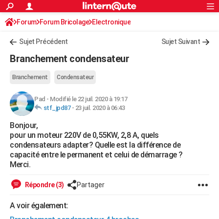
ACTUALITÉS
Forum
Forum Bricolage
Connexion
Electronique
S'inscrire
Rechercher
Société
Education
Villes
Politique
Faits Divers
Monde
+
SPORT
Sujet Précédent
Sujet Suivant
Football
Cyclisme
Forum
Coupe du monde 2026
Tennis
Rugby
CULTURE
Branchement condensateur
TNT
Cinéma
Musique
Programme TV
Streaming
Sorties cinéma
+
FINANCE
Branchement
Condensateur
Impôts
Immobilier
Banque
Crédit
Retraite
Epargne
Risques naturels par ville
Assurance
AUTO
Pad
-
Modifié le 22 juil. 2020 à 19:17
stf_jpd87
-
23 juil. 2020 à 06:43
Réserver un essai
Berlines
Forum auto
Essais
Citadines
SUV
+
HIGH-TECH
Bonjour,
Meilleur smartphone
Ordinateurs
Guide high-tech
Mobiles
Internet
Jeux vidéo
+
BRICOLAGE
pour un moteur 220V de 0,55KW, 2,8 A, quels
condensateurs adapter? Quelle est la différence de
Aménagement intérieur
Cuisine
Jardinage
+
Forum
Extérieur
Salle de bains
Rangement
WEEK-END
capacité entre le permanent et celui de démarrage ?
Merci.
Escapades
Expositions
Week-end nature
Guides de France
Patrimoine
Musées
+
LIFESTYLE
Répondre (3)
Partager
Bien-être
Mode
+
Art de vivre
Loisirs
Modes de vie
SANTE
A voir également:
Guide de la santé
Médicaments
+
Alimentation
Maladies
Sommeil
VOYAGE