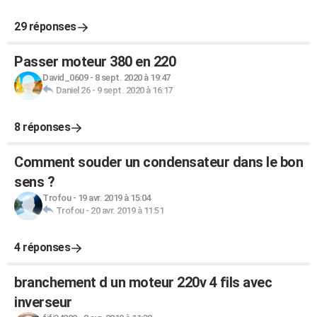
29 réponses
Passer moteur 380 en 220
David_0609
-
8 sept. 2020 à 19:47
Daniel 26
-
9 sept. 2020 à 16:17
8 réponses
Comment souder un condensateur dans le bon
sens ?
Trofou
-
19 avr. 2019 à 15:04
Trofou
-
20 avr. 2019 à 11:51
4 réponses
branchement d un moteur 220v 4 fils avec
inverseur