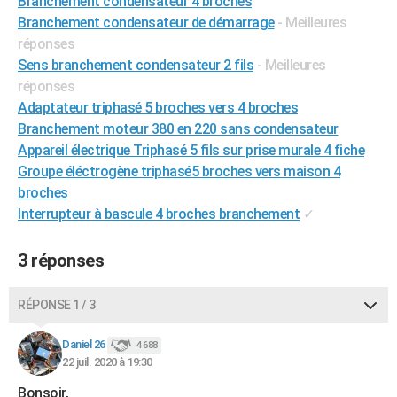
Branchement condensateur 4 broches
City break
Voyage de noces
Climat
Destinations
Voyage nature
Forum
+
Branchement condensateur de démarrage
- Meilleures
PHOTO
réponses
GUIDES D'ACHAT
Sens branchement condensateur 2 fils
- Meilleures
réponses
BONS PLANS
Adaptateur triphasé 5 broches vers 4 broches
Branchement moteur 380 en 220 sans condensateur
CARTE DE VOEUX
Appareil électrique Triphasé 5 fils sur prise murale 4 fiche
Carte Bonne année
Carte Pâques
Carte de Noël
Carte Saint-Valentin
Carte d'anniversaire
DICTIONNAIRE
Groupe éléctrogène triphasé5 broches vers maison 4
broches
Biographies
Expressions
Dictionnaire
Citations
Proverbes
PROGRAMME TV
Interrupteur à bascule 4 broches branchement
✓
COPAINS D'AVANT
3 réponses
Se connecter
Collèges
Universités
Service militaire
S'inscrire
Lycées
Primaires
Entreprises
Avis de recherche
AVIS DE DÉCÈS
RÉPONSE 1 / 3
FORUM
Lifestyle
Sport
Television
Cinema
Bricolage
Culture
Auto
Voyage
Daniel 26
4 688
22 juil. 2020 à 19:30
Bonsoir,