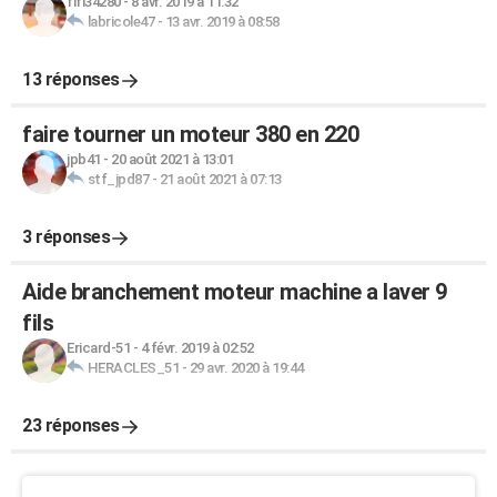
fifi34280
-
8 avr. 2019 à 11:32
labricole47
-
13 avr. 2019 à 08:58
13 réponses
faire tourner un moteur 380 en 220
jpb41
-
20 août 2021 à 13:01
stf_jpd87
-
21 août 2021 à 07:13
3 réponses
Aide branchement moteur machine a laver 9
fils
Ericard-51
-
4 févr. 2019 à 02:52
HERACLES_51
-
29 avr. 2020 à 19:44
23 réponses