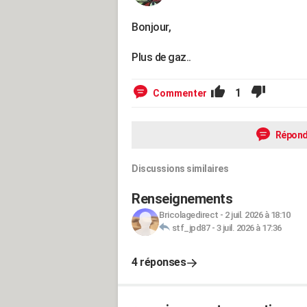
Bonjour,
Plus de gaz..
1
Commenter
Répond
Discussions similaires
Renseignements
Bricolagedirect
-
2 juil. 2026 à 18:10
stf_jpd87
-
3 juil. 2026 à 17:36
4 réponses