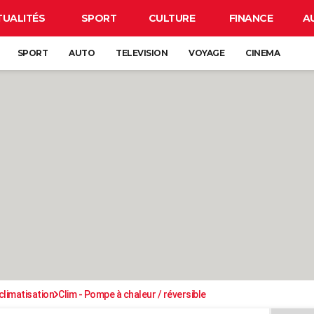
TUALITÉS
SPORT
CULTURE
FINANCE
A
SPORT
AUTO
TELEVISION
VOYAGE
CINEMA
climatisation
Clim - Pompe à chaleur / réversible