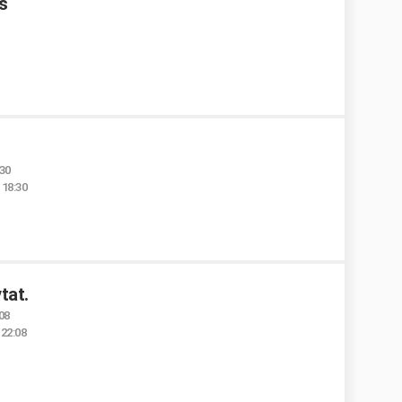
s
:30
 18:30
tat.
:08
 22:08