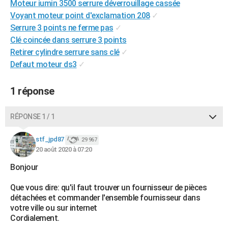
Moteur iumin 3500 serrure déverrouillage cassée
City break
Voyage de noces
Climat
Destinations
Voyage nature
Forum
+
PHOTO
Voyant moteur point d'exclamation 208
✓
Serrure 3 points ne ferme pas
✓
GUIDES D'ACHAT
Clé coincée dans serrure 3 points
Retirer cylindre serrure sans clé
✓
BONS PLANS
Defaut moteur ds3
✓
CARTE DE VOEUX
1 réponse
Carte Bonne année
Carte Pâques
Carte de Noël
Carte Saint-Valentin
Carte d'anniversaire
DICTIONNAIRE
Biographies
Expressions
Dictionnaire
Citations
Proverbes
PROGRAMME TV
RÉPONSE 1 / 1
COPAINS D'AVANT
stf_jpd87
29 967
20 août 2020 à 07:20
Se connecter
Collèges
Universités
Service militaire
S'inscrire
Lycées
Primaires
Entreprises
Avis de recherche
AVIS DE DÉCÈS
Bonjour
FORUM
Que vous dire: qu'il faut trouver un fournisseur de pièces
Lifestyle
Sport
Television
Cinema
Bricolage
Culture
Auto
Voyage
détachées et commander l'ensemble fournisseur dans
votre ville ou sur internet
Cordialement.