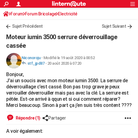
ACTUALITÉS
Forum
Forum Bricolage
Connexion
Electricité
S'inscrire
Rechercher
Société
Education
Villes
Politique
Faits Divers
Monde
+
SPORT
Sujet Précédent
Sujet Suivant
Football
Cyclisme
Forum
Coupe du monde 2026
Tennis
Rugby
CULTURE
Moteur iumin 3500 serrure déverrouillage
TNT
Cinéma
Musique
Programme TV
Streaming
Sorties cinéma
+
cassée
FINANCE
Impôts
Immobilier
Banque
Crédit
Retraite
Epargne
Risques naturels par ville
Assurance
AUTO
Niconoroju
-
Modifié le 19 août 2020 à 00:52
stf_jpd87
-
20 août 2020 à 07:20
Réserver un essai
Berlines
Forum auto
Essais
Citadines
SUV
+
HIGH-TECH
Bonjour,
J’ai un soucis avec mon moteur iumin 3500. La serrure de
Meilleur smartphone
Ordinateurs
Guide high-tech
Mobiles
Internet
Jeux vidéo
+
BRICOLAGE
déverrouillage c’est cassé. Bon pas trop grave je peux
verrouiller déverrouiller mais pas avec la clé. La serrure est
Aménagement intérieur
Cuisine
Jardinage
+
Forum
Extérieur
Salle de bains
Rangement
WEEK-END
pétée. Est-ce arrivé à qqun et si oui comment réparer?
Merci beaucoup. Sinon à part ça j’en suis très content ????
Escapades
Expositions
Week-end nature
Guides de France
Patrimoine
Musées
+
LIFESTYLE
Répondre (1)
Partager
Bien-être
Mode
+
Art de vivre
Loisirs
Modes de vie
SANTE
A voir également:
Guide de la santé
Médicaments
+
Alimentation
Maladies
Sommeil
VOYAGE