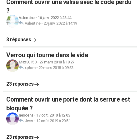
Comment ouvrir une valise avec le code perdu
?
Valentine
-
16 janv. 2022 à 23:44
Valentine
-
20 janv. 2022 à 14:19
3 réponses
Verrou qui tourne dans le vide
Max30150
-
27 mars 2018 à 18:27
xplom
-
29 mars 2018 à 09:53
23 réponses
Comment ouvrir une porte dont la serrure est
bloquée ?
nescens
-
17 oct. 2010 à 12:03
Jess
-
12 août 2019 à 20:51
23 réponses