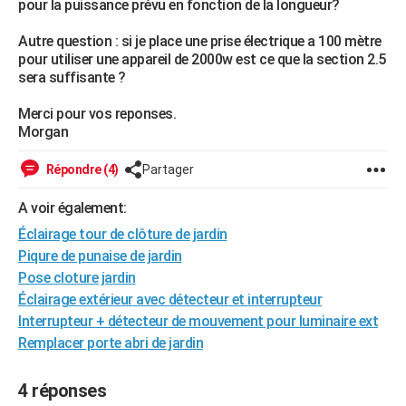
pour la puissance prévu en fonction de la longueur?
City break
Voyage de noces
Climat
Destinations
Voyage nature
Forum
+
PHOTO
Autre question : si je place une prise électrique a 100 mètre
pour utiliser une appareil de 2000w est ce que la section 2.5
GUIDES D'ACHAT
sera suffisante ?
BONS PLANS
Merci pour vos reponses.
Morgan
CARTE DE VOEUX
Carte Bonne année
Carte Pâques
Carte de Noël
Carte Saint-Valentin
Carte d'anniversaire
DICTIONNAIRE
Répondre (4)
Partager
Biographies
Expressions
Dictionnaire
Citations
Proverbes
PROGRAMME TV
A voir également:
Éclairage tour de clôture de jardin
COPAINS D'AVANT
Piqure de punaise de jardin
Se connecter
Collèges
Universités
Service militaire
S'inscrire
Lycées
Primaires
Entreprises
Avis de recherche
Pose cloture jardin
AVIS DE DÉCÈS
Éclairage extérieur avec détecteur et interrupteur
FORUM
Interrupteur + détecteur de mouvement pour luminaire ext
Remplacer porte abri de jardin
Lifestyle
Sport
Television
Cinema
Bricolage
Culture
Auto
Voyage
4 réponses