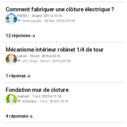
Comment fabriquer une clôture électrique ?
PIERO1
-
26 janv. 2011 à 13:16
terezopaulo
-
26 févr. 2018 à 01:09
12 réponses
Mécanisme intérieur robinet 1/4 de tour
Lenoir
-
18 oct. 2019 à 02:10
stf_frmu
-
18 oct. 2019 à 07:28
1 réponse
Fondation mur de cloture
mamaiz
-
7 oct. 2019 à 11:14
lekabilien
-
7 oct. 2019 à 13:10
4 réponses