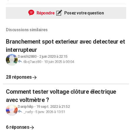
Répondre
Posez votre question
Discussions similaires
Branchement spot exterieur avec detecteur et
interrupteur
David62880
-
2 juin 2020 à 22:15
6bq7aez80
-
10 juin 2025 à 00:04
28 réponses
Comment tester voltage clôture électrique
avec voltmètre ?
Daniphilip
-
19 sept. 2022 à 21:52
_rudy
-
5 janv. 2026 à 13:51
6 réponses