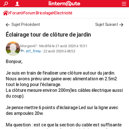
ACTUALITÉS
Forum
Forum Bricolage
Connexion
Electricité
S'inscrire
Rechercher
Société
Education
Villes
Politique
Faits Divers
Monde
+
SPORT
Sujet Précédent
Sujet Suivant
Football
Cyclisme
Forum
Coupe du monde 2026
Tennis
Rugby
CULTURE
Éclairage tour de clôture de jardin
TNT
Cinéma
Musique
Programme TV
Streaming
Sorties cinéma
+
FINANCE
Morgan47
-
Modifié le 21 août 2020 à 15:51
stf_frmu
-
22 août 2020 à 08:52
Impôts
Immobilier
Banque
Crédit
Retraite
Epargne
Risques naturels par ville
Assurance
AUTO
Bonjour,
Réserver un essai
Berlines
Forum auto
Essais
Citadines
SUV
+
HIGH-TECH
Je suis en train de finaliser une clôture autour du jardin.
Meilleur smartphone
Ordinateurs
Guide high-tech
Mobiles
Internet
Jeux vidéo
+
BRICOLAGE
Nous avons prévu une gaine avec alimentation en 2.5m2
tout le long pour l'éclairage.
Aménagement intérieur
Cuisine
Jardinage
+
Forum
Extérieur
Salle de bains
Rangement
WEEK-END
La clôture mesure environ 200m(les câbles électrique aussi
du coup).
Escapades
Expositions
Week-end nature
Guides de France
Patrimoine
Musées
+
LIFESTYLE
Je pense mettre 6 points d'éclairage Led sur la ligne avec
Bien-être
Mode
+
Art de vivre
Loisirs
Modes de vie
SANTE
des ampoules 20w.
Guide de la santé
Médicaments
+
Alimentation
Maladies
Sommeil
VOYAGE
Ma question : est ce que la section du cable est suffisante