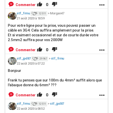
0
Commenter
stf_frmu
>
Morgan47
12 511
21 août 2020 à 18:59
Pour votre ligne pour la prise, vous pouvez passer un
câble en 3G4. Cela suffira amplement pour la prise.
Et si vraiment occasionnel et sur de courte durée votre
2.5mm2 suffira pour vos 2000W
0
Commenter
stf_jpd87
>
stf_frmu
29 967
22 août 2020 à 07:22
Bonjour
Frank tu penses que sur 100m du 4mm² suffit alors que
l'abaque donne du 6mm² ???
0
Commenter
stf_frmu
>
stf_jpd87
12 511
22 août 2020 à 08:52