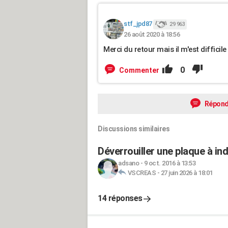
stf_jpd87
29 963
26 août 2020 à 18:56
Merci du retour mais il m'est difficile
0
Commenter
Répond
Discussions similaires
Déverrouiller une plaque à in
adsano
-
9 oct. 2016 à 13:53
VSCREAS
-
27 juin 2026 à 18:01
14 réponses