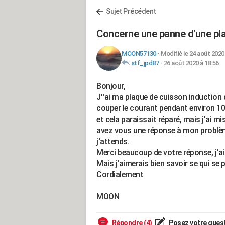
Sujet Précédent
Concerne une panne d'une pla
MOON57130
-
Modifié le 24 août 2020
stf_jpd87
-
26 août 2020 à 18:56
Bonjour,
J''ai ma plaque de cuisson induction qu
couper le courant pendant environ 10 
et cela paraissait réparé, mais j'ai m
avez vous une réponse à mon problèm
j'attends.
Merci beaucoup de votre réponse, j'a
Mais j'aimerais bien savoir se qui se 
Cordialement
MOON
Répondre (4)
Posez votre ques