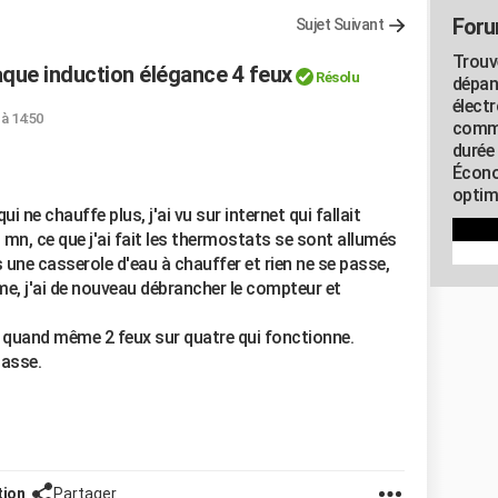
Foru
Sujet Suivant
Trouv
que induction élégance 4 feux
Résolu
dépan
élect
 à 14:50
commu
durée
Écono
optimi
i ne chauffe plus, j'ai vu sur internet qui fallait
mn, ce que j'ai fait les thermostats se sont allumés
is une casserole d'eau à chauffer et rien ne se passe,
e, j'ai de nouveau débrancher le compteur et
i quand même 2 feux sur quatre qui fonctionne.
passe.
tion
Partager