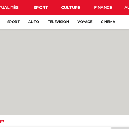
TUALITÉS
SPORT
CULTURE
FINANCE
A
SPORT
AUTO
TELEVISION
VOYAGE
CINEMA
ger