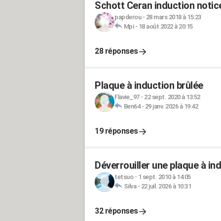
Schott Ceran induction notic
papderou
-
28 mars 2018 à 15:23
Mpi
-
18 août 2022 à 20:15
28 réponses
Plaque à induction brûlée
Flavie_97
-
22 sept. 2020 à 13:52
Ben64
-
29 janv. 2026 à 19:42
19 réponses
Déverrouiller une plaque à in
tetsuo
-
1 sept. 2010 à 14:05
Silva
-
22 juil. 2026 à 10:31
32 réponses