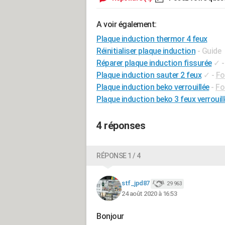
A voir également:
Plaque induction thermor 4 feux
Réinitialiser plaque induction
- Guide
Réparer plaque induction fissurée
✓
Plaque induction sauter 2 feux
✓
-
Fo
Plaque induction beko verrouillée
-
Fo
Plaque induction beko 3 feux verrouill
4 réponses
RÉPONSE 1 / 4
stf_jpd87
29 963
24 août 2020 à 16:53
Bonjour