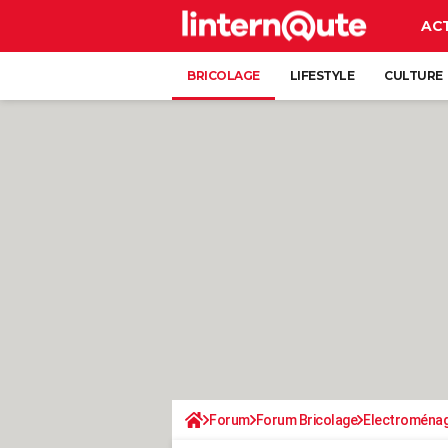
AC
BRICOLAGE
LIFESTYLE
CULTURE
Forum
Forum Bricolage
Electroména